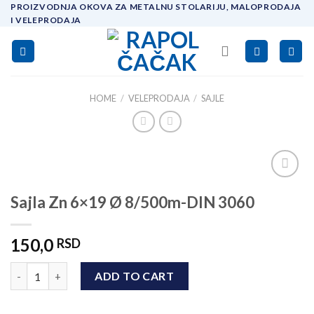
Skip
PROIZVODNJA OKOVA ZA METALNU STOLARIJU, MALOPRODAJA
I VELEPRODAJA
to
content
HOME
/
VELEPRODAJA
/
SAJLE
Add to
Sajla Zn 6×19 Ø 8/500m-DIN 3060
wishlist
150,0
RSD
Sajla Zn 6x19 Ø 8/500m-DIN 3060 quantity
ADD TO CART