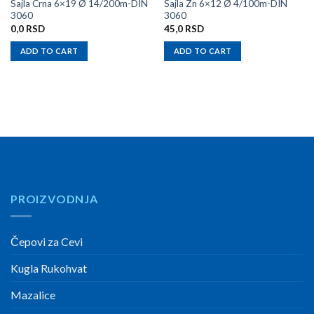
Sajla Crna 6×19 Ø 14/200m-DIN
Sajla Zn 6×12 Ø 4/100m-DIN
3060
3060
0,0
RSD
45,0
RSD
ADD TO CART
ADD TO CART
PROIZVODNJA
Čepovi za Cevi
Kugla Rukohvat
Mazalice