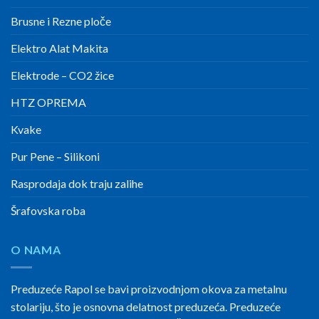
Brusne i Rezne ploče
Elektro Alat Makita
Elektrode – CO2 žice
HTZ OPREMA
Kvake
Pur Pene – Silikoni
Rasprodaja dok traju zalihe
Šrafovska roba
O NAMA
Preduzeće Rapol se bavi proizvodnjom okova za metalnu
stolariju, što je osnovna delatnost preduzeća. Preduzeće