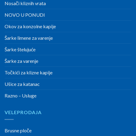
Nosači kliznih vrata
NOVO U PONUDI
Okov za konzolne kapije
Šarke limene za varenje
Šarke štelujuće
Šarke za varenje
Točkići za klizne kapije
Ušice za katanac
Razno – Usluge
VELEPRODAJA
Brusne ploče