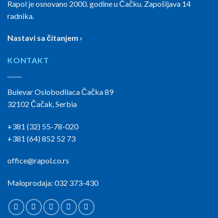
Rapol je osnovano 2000. godine u Čačku. Zapošljava 14
radnika.
Nastavi sa čitanjem ›
KONTAKT
Bulevar Oslobodilaca Čačka 89
32102 Čačak, Serbia
+381 (32) 55-78-020
+381 (64) 852 52 73
office@rapol.co.rs
Maloprodaja: 032 373-430