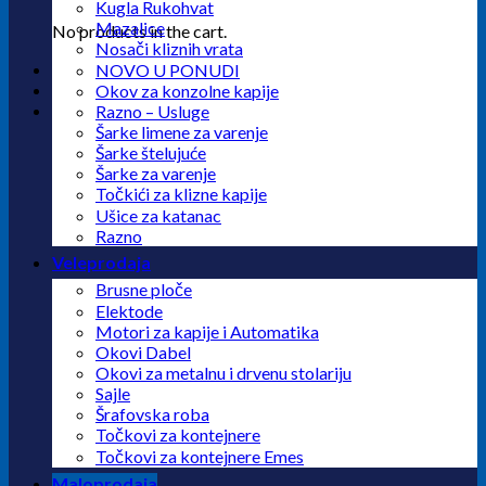
Kugla Rukohvat
Mazalice
No products in the cart.
Nosači kliznih vrata
NOVO U PONUDI
Okov za konzolne kapije
Razno – Usluge
Šarke limene za varenje
Šarke štelujuće
Šarke za varenje
Točkići za klizne kapije
Ušice za katanac
Razno
Veleprodaja
Brusne ploče
Elektode
Motori za kapije i Automatika
Okovi Dabel
Okovi za metalnu i drvenu stolariju
Sajle
Šrafovska roba
Točkovi za kontejnere
Točkovi za kontejnere Emes
Maloprodaja