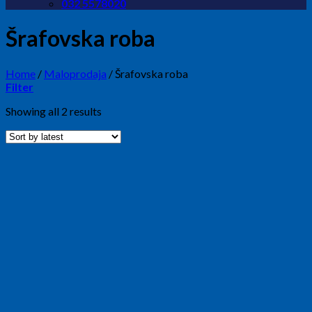
032 5578020
Šrafovska roba
Home
/
Maloprodaja
/
Šrafovska roba
Filter
Showing all 2 results