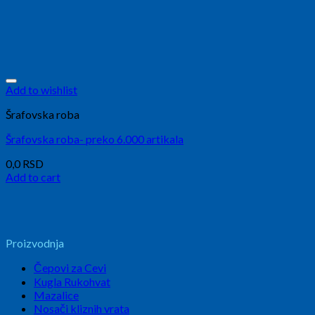
Add to wishlist
Šrafovska roba
Šrafovska roba- preko 6.000 artikala
0,0
RSD
Add to cart
Proizvodnja
Čepovi za Cevi
Kugla Rukohvat
Mazalice
Nosači kliznih vrata