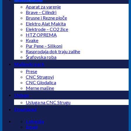
Aparat za varenje
Brave – Cilindri
Brusne i Rezne ploče
Elektro Alat Makita
Elektrode – CO2 žice
HTZ OPREMA
Kvake
Pur Pene – Silikoni
Rasprodaja dok traju zalihe
Šrafovska roba
Mašinski park
Prese
CNC Strugovi
CNC Glodalica
Merne mašine
Usluge
Usluga na CNC Strugu
Download
Lokacija
Email