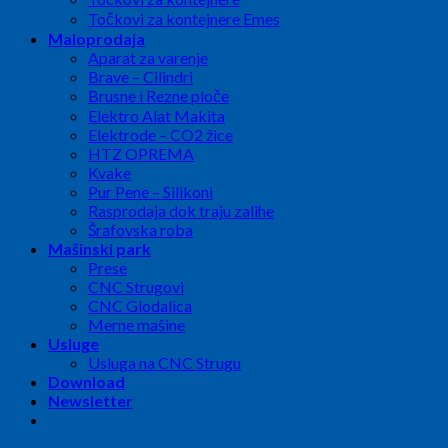
Točkovi za kontejnere Emes
Maloprodaja
Aparat za varenje
Brave – Cilindri
Brusne i Rezne ploče
Elektro Alat Makita
Elektrode – CO2 žice
HTZ OPREMA
Kvake
Pur Pene – Silikoni
Rasprodaja dok traju zalihe
Šrafovska roba
Mašinski park
Prese
CNC Strugovi
CNC Glodalica
Merne mašine
Usluge
Usluga na CNC Strugu
Download
Newsletter