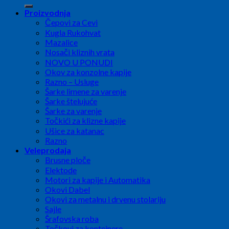
for:
Proizvodnja
Čepovi za Cevi
Kugla Rukohvat
Mazalice
Nosači kliznih vrata
NOVO U PONUDI
Okov za konzolne kapije
Razno – Usluge
Šarke limene za varenje
Šarke štelujuće
Šarke za varenje
Točkići za klizne kapije
Ušice za katanac
Razno
Veleprodaja
Brusne ploče
Elektode
Motori za kapije i Automatika
Okovi Dabel
Okovi za metalnu i drvenu stolariju
Sajle
Šrafovska roba
Točkovi za kontejnere