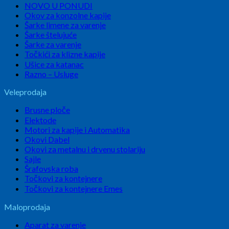
NOVO U PONUDI
Okov za konzolne kapije
Šarke limene za varenje
Šarke štelujuće
Šarke za varenje
Točkići za klizne kapije
Ušice za katanac
Razno – Usluge
Veleprodaja
Brusne ploče
Elektode
Motori za kapije i Automatika
Okovi Dabel
Okovi za metalnu i drvenu stolariju
Sajle
Šrafovska roba
Točkovi za kontejnere
Točkovi za kontejnere Emes
Maloprodaja
Aparat za varenje