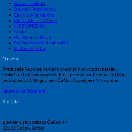
Brave – Cilindri
Brusne i Rezne ploče
Elektro Alat Makita
Elektrode – CO2 žice
HTZ OPREMA
Kvake
Pur Pene – Silikoni
Rasprodaja dok traju zalihe
Šrafovska roba
O nama
Preduzeće Rapol se bavi proizvodnjom okova za metalnu
stolariju, što je osnovna delatnost preduzeća. Preduzeće Rapol
je osnovano 2000. godine u Čačku. Zapošljava 14 radnika.
Nastavi sa čitanjem ›
Kontakt
Bulevar Oslobodilaca Čačka 89
32102 Čačak, Serbia