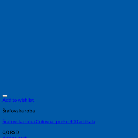
Add to wishlist
Šrafovska roba
Šrafovska roba Colovna- preko 400 artikala
0,0
RSD
Add to cart