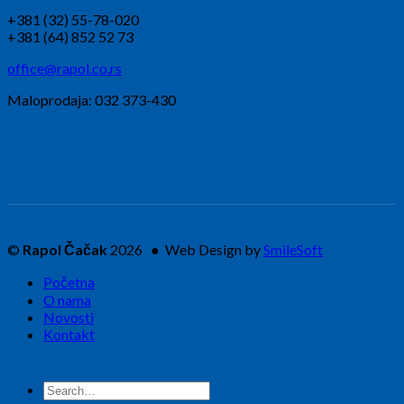
+381 (32) 55-78-020
+381 (64) 852 52 73
office@rapol.co.rs
Maloprodaja: 032 373-430
©
Rapol Čačak
2026 ● Web Design by
SmileSoft
Početna
O nama
Novosti
Kontakt
Search