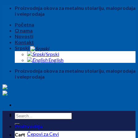
Skip
Proizvodnja okova za metalnu stolariju, maloprodaja
to
i veleprodaja
content
Početna
O nama
Novosti
Kontakt
Srpski
Srpski
English
Proizvodnja okova za metalnu stolariju, maloprodaja
i veleprodaja
Search
for:
Proizvodnja
Čepovi za Cevi
Cart