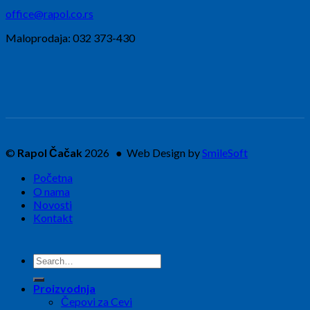
office@rapol.co.rs
Maloprodaja: 032 373-430
©
Rapol Čačak
2026 ● Web Design by
SmileSoft
Početna
O nama
Novosti
Kontakt
Search
for:
Proizvodnja
Čepovi za Cevi