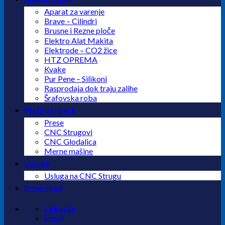
Aparat za varenje
Brave – Cilindri
Brusne i Rezne ploče
Elektro Alat Makita
Elektrode – CO2 žice
HTZ OPREMA
Kvake
Pur Pene – Silikoni
Rasprodaja dok traju zalihe
Šrafovska roba
Mašinski park
Prese
CNC Strugovi
CNC Glodalica
Merne mašine
Usluge
Usluga na CNC Strugu
Download
Lokacija
Email