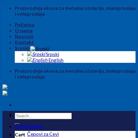
Skip
Proizvodnja okova za metalnu stolariju, maloprodaja
to
i veleprodaja
content
Početna
O nama
Novosti
Kontakt
Srpski
Srpski
English
Proizvodnja okova za metalnu stolariju, maloprodaja
i veleprodaja
Search
for:
Proizvodnja
Čepovi za Cevi
Cart