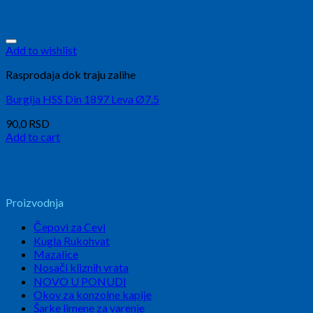
Add to wishlist
Rasprodaja dok traju zalihe
Burgija HSS Din 1897 Leva Ø7.5
90,0
RSD
Add to cart
Proizvodnja
Čepovi za Cevi
Kugla Rukohvat
Mazalice
Nosači kliznih vrata
NOVO U PONUDI
Okov za konzolne kapije
Šarke limene za varenje