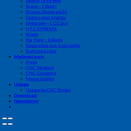
Aparat za varenje
Brave – Cilindri
Brusne i Rezne ploče
Elektro Alat Makita
Elektrode – CO2 žice
HTZ OPREMA
Kvake
Pur Pene – Silikoni
Rasprodaja dok traju zalihe
Šrafovska roba
Mašinski park
Prese
CNC Strugovi
CNC Glodalica
Merne mašine
Usluge
Usluga na CNC Strugu
Download
Newsletter