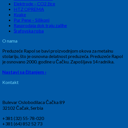
Elektrode – CO2 žice
HTZ OPREMA
Kvake
Pur Pene – Silikoni
Rasprodaja dok traju zalihe
Šrafovska roba
O nama
Preduzeće Rapol se bavi proizvodnjom okova za metalnu
stolariju, što je osnovna delatnost preduzeća. Preduzeće Rapol
je osnovano 2000. godine u Čačku. Zapošljava 14 radnika.
Nastavi sa čitanjem ›
Kontakt
Bulevar Oslobodilaca Čačka 89
32102 Čačak, Serbia
+381 (32) 55-78-020
+381 (64) 852 52 73