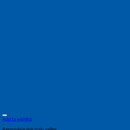
Add to wishlist
Rasprodaja dok traju zalihe