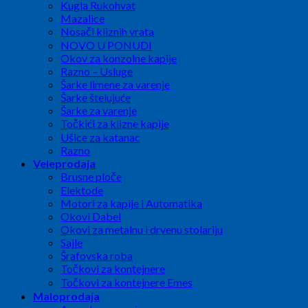
Kugla Rukohvat
Mazalice
Nosači kliznih vrata
NOVO U PONUDI
Okov za konzolne kapije
Razno – Usluge
Šarke limene za varenje
Šarke štelujuće
Šarke za varenje
Točkići za klizne kapije
Ušice za katanac
Razno
Veleprodaja
Brusne ploče
Elektode
Motori za kapije i Automatika
Okovi Dabel
Okovi za metalnu i drvenu stolariju
Sajle
Šrafovska roba
Točkovi za kontejnere
Točkovi za kontejnere Emes
Maloprodaja