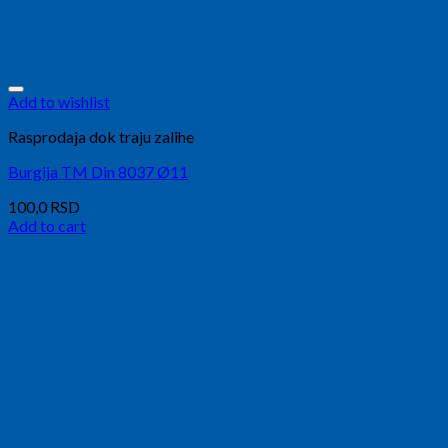
Add to wishlist
Rasprodaja dok traju zalihe
Burgija TM Din 8037 Ø11
100,0
RSD
Add to cart