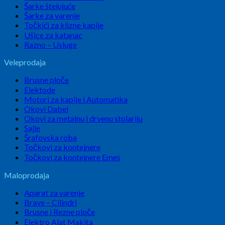
Šarke štelujuće
Šarke za varenje
Točkići za klizne kapije
Ušice za katanac
Razno – Usluge
Veleprodaja
Brusne ploče
Elektode
Motori za kapije i Automatika
Okovi Dabel
Okovi za metalnu i drvenu stolariju
Sajle
Šrafovska roba
Točkovi za kontejnere
Točkovi za kontejnere Emes
Maloprodaja
Aparat za varenje
Brave – Cilindri
Brusne i Rezne ploče
Elektro Alat Makita