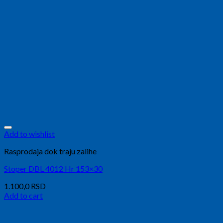
Add to wishlist
Rasprodaja dok traju zalihe
Stoper DBL 4012 Hr 153×30
1.100,0
RSD
Add to cart