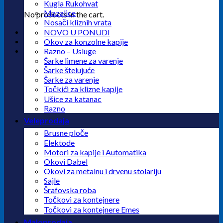
Kugla Rukohvat
Mazalice
No products in the cart.
Nosači kliznih vrata
NOVO U PONUDI
Okov za konzolne kapije
Razno – Usluge
Šarke limene za varenje
Šarke štelujuće
Šarke za varenje
Točkići za klizne kapije
Ušice za katanac
Razno
Veleprodaja
Brusne ploče
Elektode
Motori za kapije i Automatika
Okovi Dabel
Okovi za metalnu i drvenu stolariju
Sajle
Šrafovska roba
Točkovi za kontejnere
Točkovi za kontejnere Emes
Maloprodaja