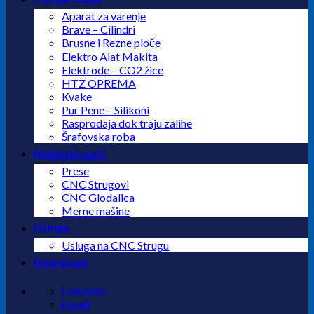
Aparat za varenje
Brave – Cilindri
Brusne i Rezne ploče
Elektro Alat Makita
Elektrode – CO2 žice
HTZ OPREMA
Kvake
Pur Pene – Silikoni
Rasprodaja dok traju zalihe
Šrafovska roba
Mašinski park
Prese
CNC Strugovi
CNC Glodalica
Merne mašine
Usluge
Usluga na CNC Strugu
Download
Lokacija
Email