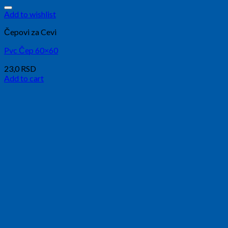
Add to wishlist
Čepovi za Cevi
Pvc Čep 60×60
23,0
RSD
Add to cart