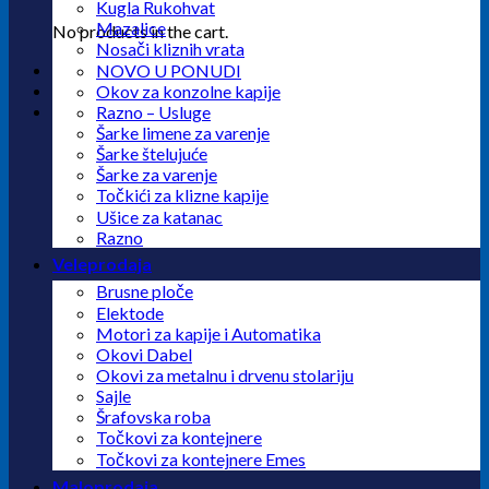
Kugla Rukohvat
Mazalice
No products in the cart.
Nosači kliznih vrata
NOVO U PONUDI
Okov za konzolne kapije
Razno – Usluge
Šarke limene za varenje
Šarke štelujuće
Šarke za varenje
Točkići za klizne kapije
Ušice za katanac
Razno
Veleprodaja
Brusne ploče
Elektode
Motori za kapije i Automatika
Okovi Dabel
Okovi za metalnu i drvenu stolariju
Sajle
Šrafovska roba
Točkovi za kontejnere
Točkovi za kontejnere Emes
Maloprodaja