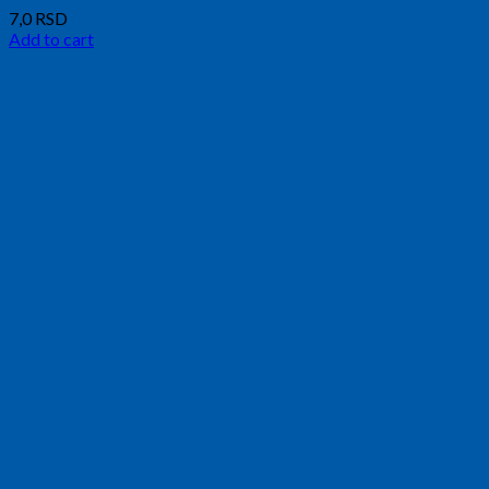
7,0
RSD
Add to cart