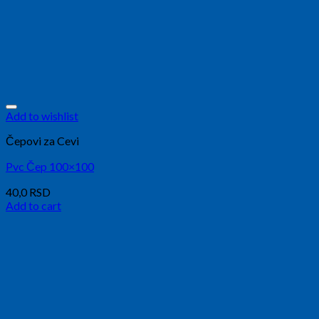
Add to wishlist
Čepovi za Cevi
Pvc Čep 100×100
40,0
RSD
Add to cart