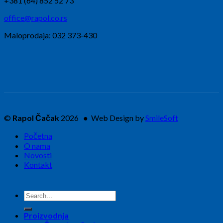
+381 (64) 852 52 73
office@rapol.co.rs
Maloprodaja: 032 373-430
©
Rapol Čačak
2026 ● Web Design by
SmileSoft
Početna
O nama
Novosti
Kontakt
Search
for:
Proizvodnja