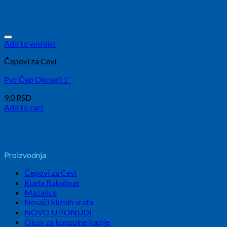
Add to wishlist
Čepovi za Cevi
Pvc Čep Okrugli 1″
9,0
RSD
Add to cart
Proizvodnja
Čepovi za Cevi
Kugla Rukohvat
Mazalice
Nosači kliznih vrata
NOVO U PONUDI
Okov za konzolne kapije