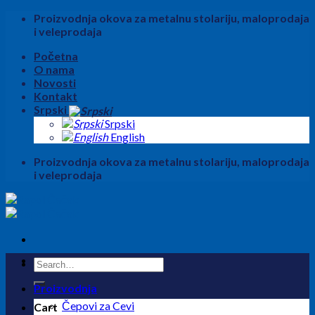
Skip
Proizvodnja okova za metalnu stolariju, maloprodaja
to
i veleprodaja
content
Početna
O nama
Novosti
Kontakt
Srpski
Srpski
English
Proizvodnja okova za metalnu stolariju, maloprodaja
i veleprodaja
Search
for:
Proizvodnja
Čepovi za Cevi
Cart