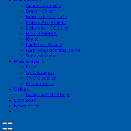
Aparat za varenje
Brave – Cilindri
Brusne i Rezne ploče
Elektro Alat Makita
Elektrode – CO2 žice
HTZ OPREMA
Kvake
Pur Pene – Silikoni
Rasprodaja dok traju zalihe
Šrafovska roba
Mašinski park
Prese
CNC Strugovi
CNC Glodalica
Merne mašine
Usluge
Usluga na CNC Strugu
Download
Newsletter