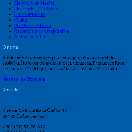
Elektro Alat Makita
Elektrode – CO2 žice
HTZ OPREMA
Kvake
Pur Pene – Silikoni
Rasprodaja dok traju zalihe
Šrafovska roba
O nama
Preduzeće Rapol se bavi proizvodnjom okova za metalnu
stolariju, što je osnovna delatnost preduzeća. Preduzeće Rapol
je osnovano 2000. godine u Čačku. Zapošljava 14 radnika.
Nastavi sa čitanjem ›
Kontakt
Bulevar Oslobodilaca Čačka 89
32102 Čačak, Serbia
+381 (32) 55-78-020