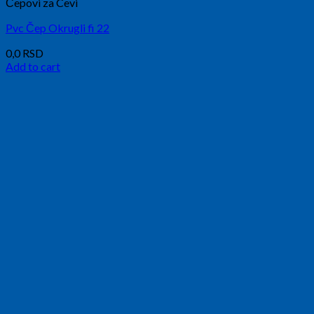
Čepovi za Cevi
Pvc Čep Okrugli fi 22
0,0
RSD
Add to cart