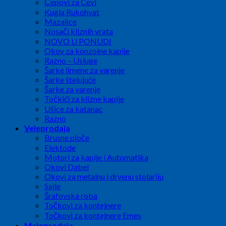
Čepovi za Cevi
Kugla Rukohvat
Mazalice
Nosači kliznih vrata
NOVO U PONUDI
Okov za konzolne kapije
Razno – Usluge
Šarke limene za varenje
Šarke štelujuće
Šarke za varenje
Točkići za klizne kapije
Ušice za katanac
Razno
Veleprodaja
Brusne ploče
Elektode
Motori za kapije i Automatika
Okovi Dabel
Okovi za metalnu i drvenu stolariju
Sajle
Šrafovska roba
Točkovi za kontejnere
Točkovi za kontejnere Emes
Maloprodaja