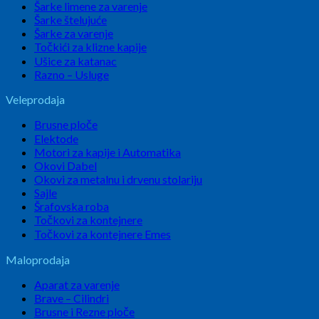
Šarke limene za varenje
Šarke štelujuće
Šarke za varenje
Točkići za klizne kapije
Ušice za katanac
Razno – Usluge
Veleprodaja
Brusne ploče
Elektode
Motori za kapije i Automatika
Okovi Dabel
Okovi za metalnu i drvenu stolariju
Sajle
Šrafovska roba
Točkovi za kontejnere
Točkovi za kontejnere Emes
Maloprodaja
Aparat za varenje
Brave – Cilindri
Brusne i Rezne ploče