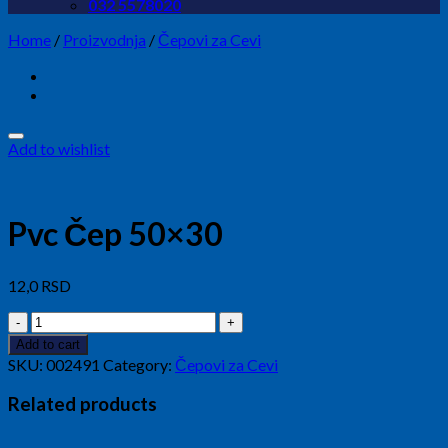
032 5578020
Home
/
Proizvodnja
/
Čepovi za Cevi
Add to wishlist
Pvc Čep 50×30
12,0
RSD
Pvc
Čep
Add to cart
50x30
SKU:
002491
Category:
Čepovi za Cevi
quantity
Related products