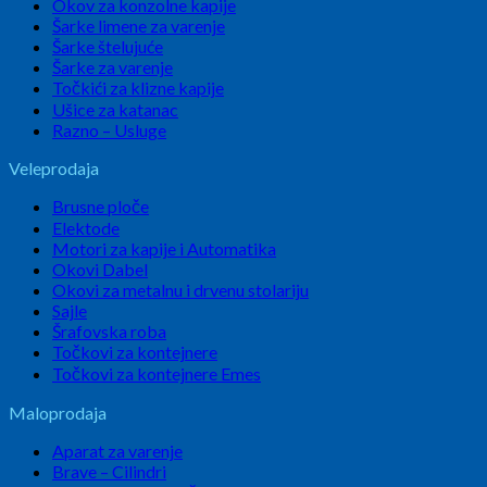
Okov za konzolne kapije
Šarke limene za varenje
Šarke štelujuće
Šarke za varenje
Točkići za klizne kapije
Ušice za katanac
Razno – Usluge
Veleprodaja
Brusne ploče
Elektode
Motori za kapije i Automatika
Okovi Dabel
Okovi za metalnu i drvenu stolariju
Sajle
Šrafovska roba
Točkovi za kontejnere
Točkovi za kontejnere Emes
Maloprodaja
Aparat za varenje
Brave – Cilindri