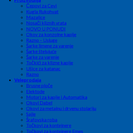
Čepovi za Cevi
Kugla Rukohvat
Mazalice
Nosači kliznih vrata
NOVO U PONUDI
Okov za konzolne kapije
Razno – Usluge
Šarke limene za varenje
Šarke štelujuće
Šarke za varenje
Točkići za klizne kapije
Ušice za katanac
Razno
Veleprodaja
Brusne ploče
Elektode
Motori za kapije i Automatika
Okovi Dabel
Okovi za metalnu i drvenu stolariju
Sajle
Šrafovska roba
Točkovi za kontejnere
Točkovi za kontejnere Emes