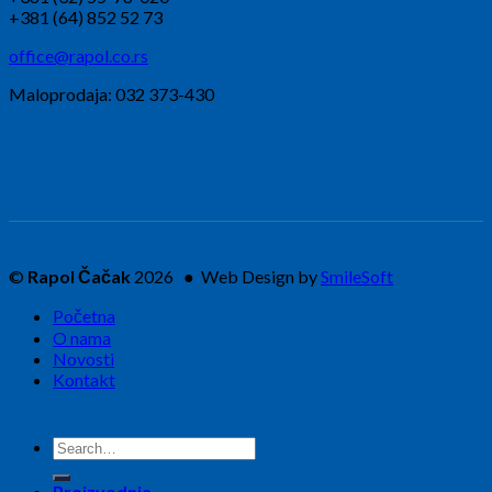
+381 (64) 852 52 73
office@rapol.co.rs
Maloprodaja: 032 373-430
©
Rapol Čačak
2026 ● Web Design by
SmileSoft
Početna
O nama
Novosti
Kontakt
Search
for:
Proizvodnja