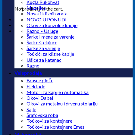
Kugla Rukohvat
Mazalice
No products in the cart.
Nosači kliznih vrata
NOVO U PONUDI
Okov za konzolne kapije
Razno – Usluge
Šarke limene za varenje
Šarke štelujuće
Šarke za varenje
Točkići za klizne kapije
Ušice za katanac
Razno
Veleprodaja
Brusne ploče
Elektode
Motori za kapije i Automatika
Okovi Dabel
Okovi za metalnu i drvenu stolariju
Sajle
Šrafovska roba
Točkovi za kontejnere
Točkovi za kontejnere Emes
Maloprodaja