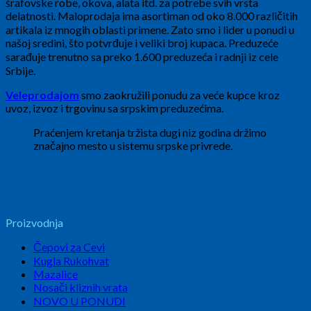
šrafovske robe, okova, alata itd. za potrebe svih vrsta
delatnosti. Maloprodaja ima asortiman od oko 8.000 različitih
artikala iz mnogih oblasti primene. Zato smo i lider u ponudi u
našoj sredini, što potvrđuje i veliki broj kupaca. Preduzeće
sarađuje trenutno sa preko 1.600 preduzeća i radnji iz cele
Srbije.
Veleprodajom
smo zaokružili ponudu za veće kupce kroz
uvoz, izvoz i trgovinu sa srpskim preduzećima.
Praćenjem kretanja tržista dugi niz godina držimo
značajno mesto u sistemu srpske privrede.
Proizvodnja
Čepovi za Cevi
Kugla Rukohvat
Mazalice
Nosači kliznih vrata
NOVO U PONUDI