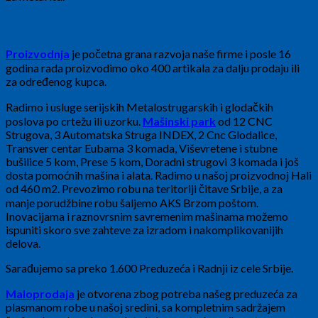
Proizvodnja
je početna grana razvoja naše firme i posle 16
godina rada proizvodimo oko 400 artikala za dalju prodaju ili
za određenog kupca.
Radimo i usluge serijskih Metalostrugarskih i glodačkih
poslova po crtežu ili uzorku.
Mašinski park
od 12 CNC
Strugova, 3 Automatska Struga INDEX, 2 Cnc Glodalice,
Transver centar Eubama 3 komada, Viševretene i stubne
bušilice 5 kom, Prese 5 kom, Doradni strugovi 3 komada i još
dosta pomoćnih mašina i alata. Radimo u našoj proizvodnoj Hali
od 460 m2. Prevozimo robu na teritoriji čitave Srbije, a za
manje porudžbine robu šaljemo AKS Brzom poštom.
Inovacijama i raznovrsnim savremenim mašinama možemo
ispuniti skoro sve zahteve za izradom i nakomplikovanijih
delova.
Sarađujemo sa preko 1.600 Preduzeća i Radnji iz cele Srbije.
Maloprodaja
je otvorena zbog potreba našeg preduzeća za
plasmanom robe u našoj sredini, sa kompletnim sadržajem