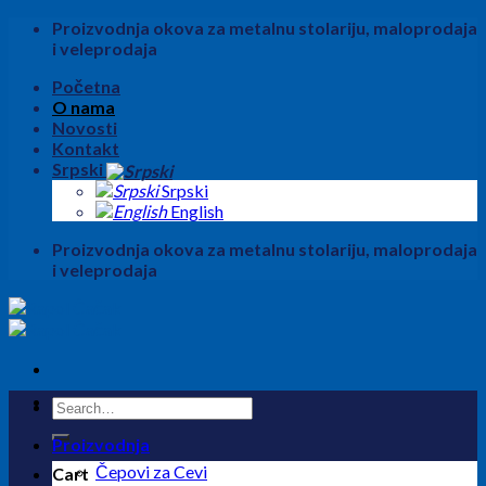
Skip
Proizvodnja okova za metalnu stolariju, maloprodaja
to
i veleprodaja
content
Početna
O nama
Novosti
Kontakt
Srpski
Srpski
English
Proizvodnja okova za metalnu stolariju, maloprodaja
i veleprodaja
Search
for:
Proizvodnja
Čepovi za Cevi
Cart