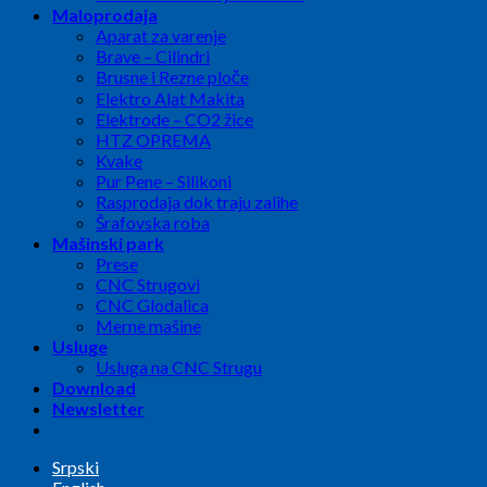
Maloprodaja
Aparat za varenje
Brave – Cilindri
Brusne i Rezne ploče
Elektro Alat Makita
Elektrode – CO2 žice
HTZ OPREMA
Kvake
Pur Pene – Silikoni
Rasprodaja dok traju zalihe
Šrafovska roba
Mašinski park
Prese
CNC Strugovi
CNC Glodalica
Merne mašine
Usluge
Usluga na CNC Strugu
Download
Newsletter
Srpski