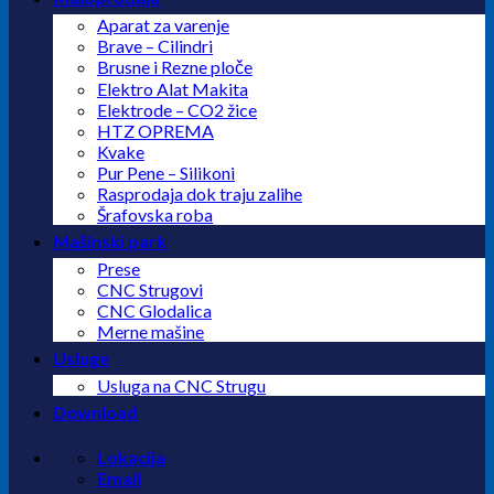
Aparat za varenje
Brave – Cilindri
Brusne i Rezne ploče
Elektro Alat Makita
Elektrode – CO2 žice
HTZ OPREMA
Kvake
Pur Pene – Silikoni
Rasprodaja dok traju zalihe
Šrafovska roba
Mašinski park
Prese
CNC Strugovi
CNC Glodalica
Merne mašine
Usluge
Usluga na CNC Strugu
Download
Lokacija
Email