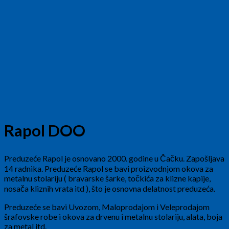
Rapol DOO
Preduzeće Rapol je osnovano 2000. godine u Čačku. Zapošljava
14 radnika. Preduzeće Rapol se bavi proizvodnjom okova za
metalnu stolariju ( bravarske šarke, točkića za klizne kapije,
nosača kliznih vrata itd ), što je osnovna delatnost preduzeća.
Preduzeće se bavi Uvozom, Maloprodajom i Veleprodajom
šrafovske robe i okova za drvenu i metalnu stolariju, alata, boja
za metal itd.