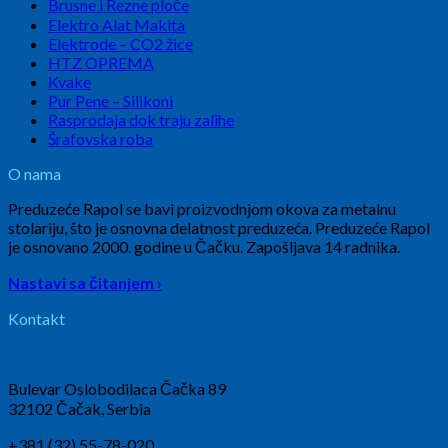
Brusne i Rezne ploče
Elektro Alat Makita
Elektrode – CO2 žice
HTZ OPREMA
Kvake
Pur Pene – Silikoni
Rasprodaja dok traju zalihe
Šrafovska roba
O nama
Preduzeće Rapol se bavi proizvodnjom okova za metalnu
stolariju, što je osnovna delatnost preduzeća. Preduzeće Rapol
je osnovano 2000. godine u Čačku. Zapošljava 14 radnika.
Nastavi sa čitanjem ›
Kontakt
Bulevar Oslobodilaca Čačka 89
32102 Čačak, Serbia
+381 (32) 55-78-020