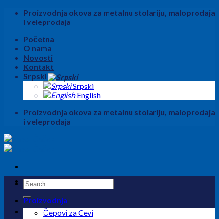
Skip
Proizvodnja okova za metalnu stolariju, maloprodaja
to
i veleprodaja
content
Početna
O nama
Novosti
Kontakt
Srpski
Srpski
English
Proizvodnja okova za metalnu stolariju, maloprodaja
i veleprodaja
Search
for:
Proizvodnja
Čepovi za Cevi