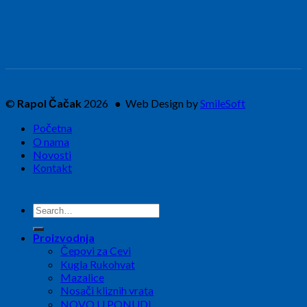
©
Rapol Čačak
2026 ● Web Design by
SmileSoft
Početna
O nama
Novosti
Kontakt
Search
for:
Proizvodnja
Čepovi za Cevi
Kugla Rukohvat
Mazalice
Nosači kliznih vrata
NOVO U PONUDI