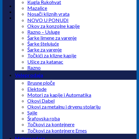
Kugla Rukohvat
Mazalice
Nosači kliznih vrata
NOVO U PONUDI
Okov za konzolne kapije
Razno – Usluge
Šarke limene za varenje
Šarke štelujuće
Šarke za varenje
Točkići za klizne kapije
Ušice za katanac
Razno
Veleprodaja
Brusne ploče
Elektode
Motori za kapije i Automatika
Okovi Dabel
Okovi za metalnu i drvenu stolariju
Sajle
Šrafovska roba
Točkovi za kontejnere
Točkovi za kontejnere Emes
Maloprodaja