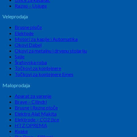
Razno – Usluge
Veleprodaja
Brusne ploče
Elektode
Motori za kapije i Automatika
Okovi Dabel
Okovi za metalnu i drvenu stolariju
Sajle
Šrafovska roba
Točkovi za kontejnere
Točkovi za kontejnere Emes
Maloprodaja
Aparat za varenje
Brave – Cilindri
Brusne i Rezne ploče
Elektro Alat Makita
Elektrode – CO2 žice
HTZ OPREMA
Kvake
Pur Pene – Silikoni