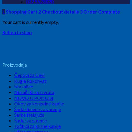
032 5578020
1
Shopping Cart
2
Checkout details
3
Order Complete
Your cart is currently empty.
Return to shop
Proizvodnja
Čepovi za Cevi
Kugla Rukohvat
Mazalice
Nosači kliznih vrata
NOVO U PONUDI
Okov za konzolne kapije
Šarke limene za varenje
Šarke štelujuće
Šarke za varenje
Točkići za klizne kapije
Ušice za katanac