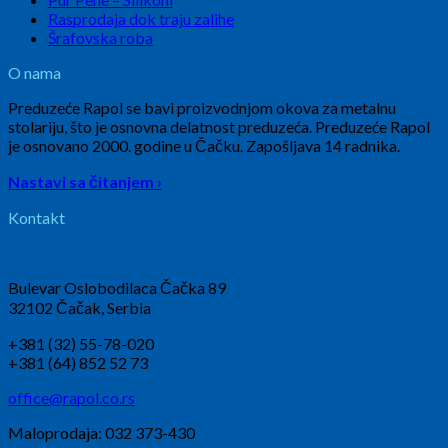
Rasprodaja dok traju zalihe
Šrafovska roba
O nama
Preduzeće Rapol se bavi proizvodnjom okova za metalnu
stolariju, što je osnovna delatnost preduzeća. Preduzeće Rapol
je osnovano 2000. godine u Čačku. Zapošljava 14 radnika.
Nastavi sa čitanjem ›
Kontakt
Bulevar Oslobodilaca Čačka 89
32102 Čačak, Serbia
+381 (32) 55-78-020
+381 (64) 852 52 73
office@rapol.co.rs
Maloprodaja: 032 373-430