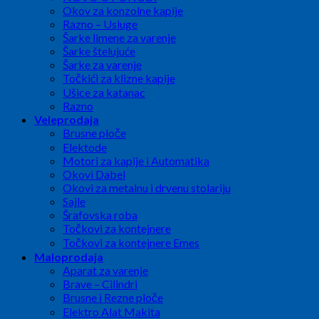
Okov za konzolne kapije
Razno – Usluge
Šarke limene za varenje
Šarke štelujuće
Šarke za varenje
Točkići za klizne kapije
Ušice za katanac
Razno
Veleprodaja
Brusne ploče
Elektode
Motori za kapije i Automatika
Okovi Dabel
Okovi za metalnu i drvenu stolariju
Sajle
Šrafovska roba
Točkovi za kontejnere
Točkovi za kontejnere Emes
Maloprodaja
Aparat za varenje
Brave – Cilindri
Brusne i Rezne ploče
Elektro Alat Makita