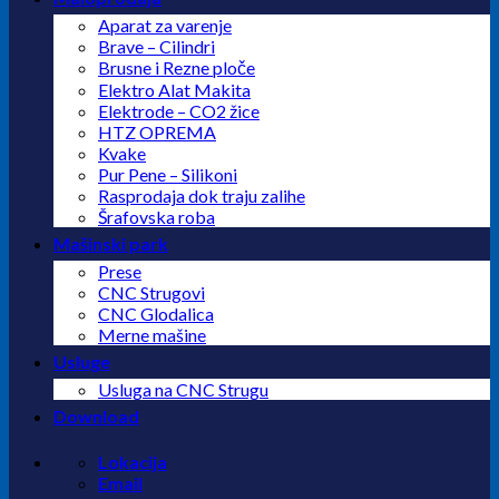
Aparat za varenje
Brave – Cilindri
Brusne i Rezne ploče
Elektro Alat Makita
Elektrode – CO2 žice
HTZ OPREMA
Kvake
Pur Pene – Silikoni
Rasprodaja dok traju zalihe
Šrafovska roba
Mašinski park
Prese
CNC Strugovi
CNC Glodalica
Merne mašine
Usluge
Usluga na CNC Strugu
Download
Lokacija
Email