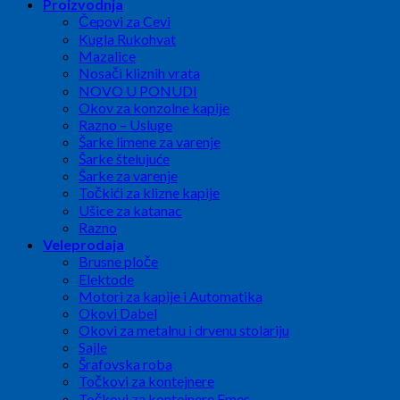
Proizvodnja
Čepovi za Cevi
Kugla Rukohvat
Mazalice
Nosači kliznih vrata
NOVO U PONUDI
Okov za konzolne kapije
Razno – Usluge
Šarke limene za varenje
Šarke štelujuće
Šarke za varenje
Točkići za klizne kapije
Ušice za katanac
Razno
Veleprodaja
Brusne ploče
Elektode
Motori za kapije i Automatika
Okovi Dabel
Okovi za metalnu i drvenu stolariju
Sajle
Šrafovska roba
Točkovi za kontejnere
Točkovi za kontejnere Emes