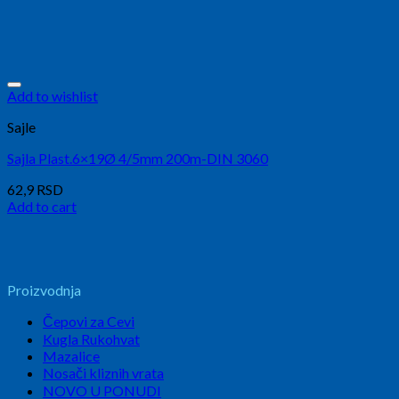
Add to wishlist
Sajle
Sajla Plast.6×19Ø 4/5mm 200m-DIN 3060
62,9
RSD
Add to cart
Proizvodnja
Čepovi za Cevi
Kugla Rukohvat
Mazalice
Nosači kliznih vrata
NOVO U PONUDI