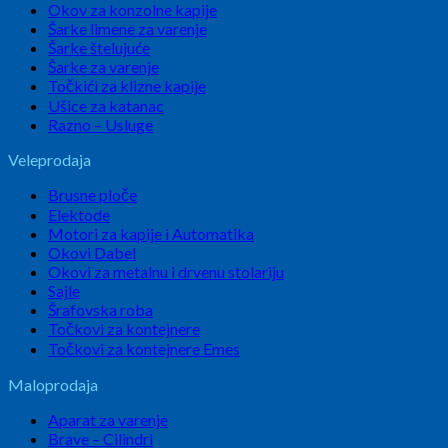
Okov za konzolne kapije
Šarke limene za varenje
Šarke štelujuće
Šarke za varenje
Točkići za klizne kapije
Ušice za katanac
Razno – Usluge
Veleprodaja
Brusne ploče
Elektode
Motori za kapije i Automatika
Okovi Dabel
Okovi za metalnu i drvenu stolariju
Sajle
Šrafovska roba
Točkovi za kontejnere
Točkovi za kontejnere Emes
Maloprodaja
Aparat za varenje
Brave – Cilindri