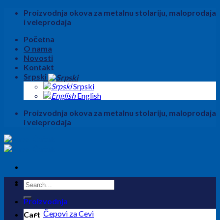
Skip
Proizvodnja okova za metalnu stolariju, maloprodaja
to
i veleprodaja
content
Početna
O nama
Novosti
Kontakt
Srpski
Srpski
English
Proizvodnja okova za metalnu stolariju, maloprodaja
i veleprodaja
Search
for:
Proizvodnja
Čepovi za Cevi
Cart