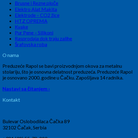
Brusne i Rezne ploče
Elektro Alat Makita
Elektrode – CO2 žice
HTZ OPREMA
Kvake
Pur Pene – Silikoni
Rasprodaja dok traju zalihe
Šrafovska roba
O nama
Preduzeće Rapol se bavi proizvodnjom okova za metalnu
stolariju, što je osnovna delatnost preduzeća. Preduzeće Rapol
je osnovano 2000. godine u Čačku. Zapošljava 14 radnika.
Nastavi sa čitanjem ›
Kontakt
Bulevar Oslobodilaca Čačka 89
32102 Čačak, Serbia