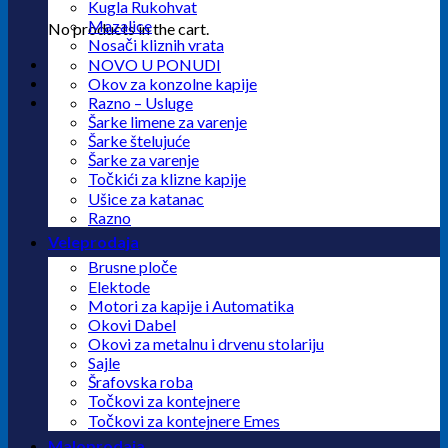
Kugla Rukohvat
Mazalice
No products in the cart.
Nosači kliznih vrata
NOVO U PONUDI
Okov za konzolne kapije
Razno – Usluge
Šarke limene za varenje
Šarke štelujuće
Šarke za varenje
Točkići za klizne kapije
Ušice za katanac
Razno
Veleprodaja
Brusne ploče
Elektode
Motori za kapije i Automatika
Okovi Dabel
Okovi za metalnu i drvenu stolariju
Sajle
Šrafovska roba
Točkovi za kontejnere
Točkovi za kontejnere Emes
Maloprodaja