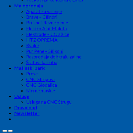
Maloprodaja
Aparat za varenje
Brave – Cilindri
Brusne i Rezne ploče
Elektro Alat Makita
Elektrode – CO2 žice
HTZ OPREMA
Kvake
Pur Pene – Silikoni
Rasprodaja dok traju zalihe
Šrafovska roba
Mašinski park
Prese
CNC Strugovi
CNC Glodalica
Merne mašine
Usluge
Usluga na CNC Strugu
Download
Newsletter