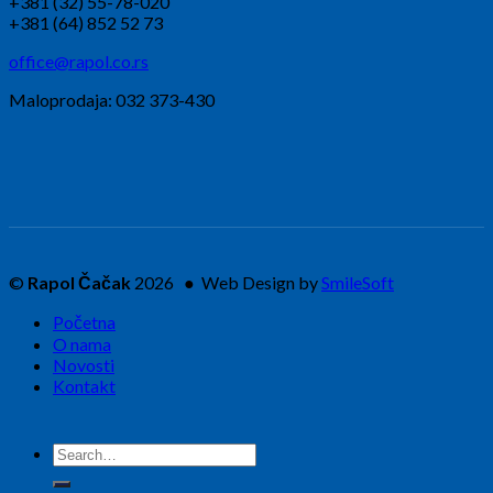
+381 (32) 55-78-020
+381 (64) 852 52 73
office@rapol.co.rs
Maloprodaja: 032 373-430
©
Rapol Čačak
2026 ● Web Design by
SmileSoft
Početna
O nama
Novosti
Kontakt
Search
for: