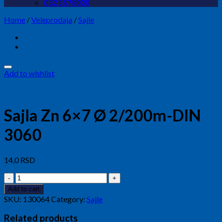
032 5578020
Home
/
Veleprodaja
/
Sajle
Add to wishlist
Sajla Zn 6×7 Ø 2/200m-DIN
3060
14,0
RSD
Sajla
Zn
Add to cart
6x7
SKU:
130064
Category:
Sajle
Ø
2/200m-
Related products