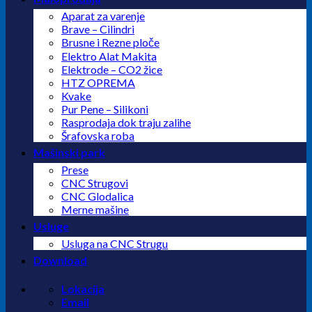
Aparat za varenje
Brave – Cilindri
Brusne i Rezne ploče
Elektro Alat Makita
Elektrode – CO2 žice
HTZ OPREMA
Kvake
Pur Pene – Silikoni
Rasprodaja dok traju zalihe
Šrafovska roba
Mašinski park
Prese
CNC Strugovi
CNC Glodalica
Merne mašine
Usluge
Usluga na CNC Strugu
Download
Lokacija
Email