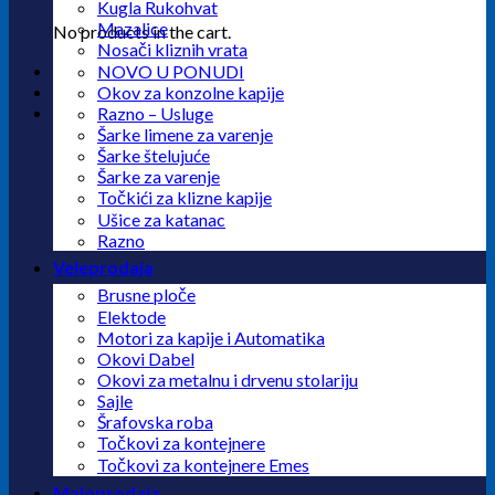
Kugla Rukohvat
Mazalice
No products in the cart.
Nosači kliznih vrata
NOVO U PONUDI
Okov za konzolne kapije
Razno – Usluge
Šarke limene za varenje
Šarke štelujuće
Šarke za varenje
Točkići za klizne kapije
Ušice za katanac
Razno
Veleprodaja
Brusne ploče
Elektode
Motori za kapije i Automatika
Okovi Dabel
Okovi za metalnu i drvenu stolariju
Sajle
Šrafovska roba
Točkovi za kontejnere
Točkovi za kontejnere Emes
Maloprodaja