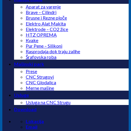
Aparat za varenje
Brave – Cilindri
Brusne i Rezne ploče
Elektro Alat Makita
Elektrode – CO2 žice
HTZ OPREMA
Kvake
Pur Pene – Silikoni
Rasprodaja dok traju zalihe
Šrafovska roba
Mašinski park
Prese
CNC Strugovi
CNC Glodalica
Merne mašine
Usluge
Usluga na CNC Strugu
Download
Lokacija
Email