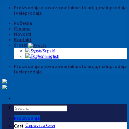
Skip
Proizvodnja okova za metalnu stolariju, maloprodaja
to
i veleprodaja
content
Početna
O nama
Novosti
Kontakt
Srpski
Srpski
English
Proizvodnja okova za metalnu stolariju, maloprodaja
i veleprodaja
Search
for:
Proizvodnja
Čepovi za Cevi
Cart