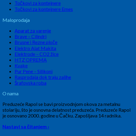
Točkovi za kontejnere
Točkovi za kontejnere Emes
Maloprodaja
Aparat za varenje
Brave – Cilindri
Brusne i Rezne ploče
Elektro Alat Makita
Elektrode – CO2 žice
HTZ OPREMA
Kvake
Pur Pene – Silikoni
Rasprodaja dok traju zalihe
Šrafovska roba
O nama
Preduzeće Rapol se bavi proizvodnjom okova za metalnu
stolariju, što je osnovna delatnost preduzeća. Preduzeće Rapol
je osnovano 2000. godine u Čačku. Zapošljava 14 radnika.
Nastavi sa čitanjem ›