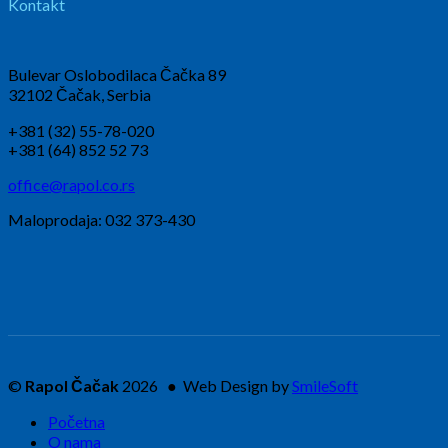
Kontakt
Bulevar Oslobodilaca Čačka 89
32102 Čačak, Serbia
+381 (32) 55-78-020
+381 (64) 852 52 73
office@rapol.co.rs
Maloprodaja: 032 373-430
©
Rapol Čačak
2026 ● Web Design by
SmileSoft
Početna
O nama