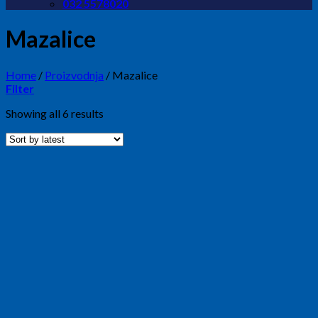
032 5578020
Mazalice
Home
/
Proizvodnja
/
Mazalice
Filter
Showing all 6 results