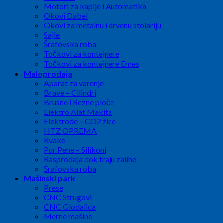
Motori za kapije i Automatika
Okovi Dabel
Okovi za metalnu i drvenu stolariju
Sajle
Šrafovska roba
Točkovi za kontejnere
Točkovi za kontejnere Emes
Maloprodaja
Aparat za varenje
Brave – Cilindri
Brusne i Rezne ploče
Elektro Alat Makita
Elektrode – CO2 žice
HTZ OPREMA
Kvake
Pur Pene – Silikoni
Rasprodaja dok traju zalihe
Šrafovska roba
Mašinski park
Prese
CNC Strugovi
CNC Glodalica
Merne mašine