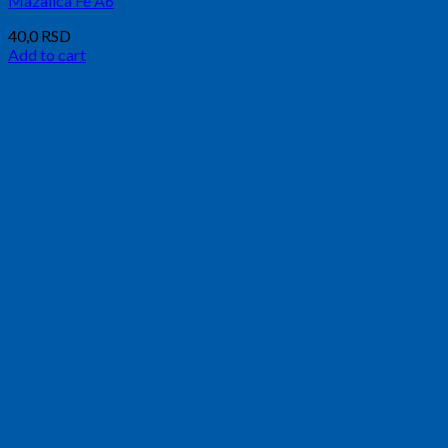
Mazalica Fe A6
40,0
RSD
Add to cart