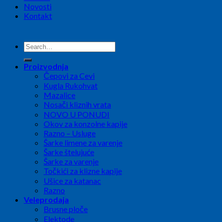
Novosti
Kontakt
Search
for:
Proizvodnja
Čepovi za Cevi
Kugla Rukohvat
Mazalice
Nosači kliznih vrata
NOVO U PONUDI
Okov za konzolne kapije
Razno – Usluge
Šarke limene za varenje
Šarke štelujuće
Šarke za varenje
Točkići za klizne kapije
Ušice za katanac
Razno
Veleprodaja
Brusne ploče
Elektode