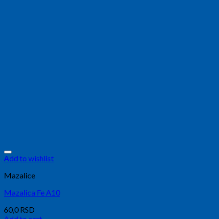
Add to wishlist
Mazalice
Mazalica Fe A10
60,0
RSD
Add to cart