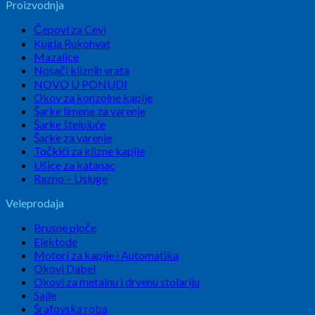
Proizvodnja
Čepovi za Cevi
Kugla Rukohvat
Mazalice
Nosači kliznih vrata
NOVO U PONUDI
Okov za konzolne kapije
Šarke limene za varenje
Šarke štelujuće
Šarke za varenje
Točkići za klizne kapije
Ušice za katanac
Razno – Usluge
Veleprodaja
Brusne ploče
Elektode
Motori za kapije i Automatika
Okovi Dabel
Okovi za metalnu i drvenu stolariju
Sajle
Šrafovska roba