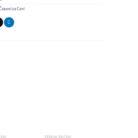
Čepovi za Cevi
Add to
Add to
wishlist
wishlist
CEVI
ČEPOVI ZA CEVI
ČEPOVI ZA CEVI