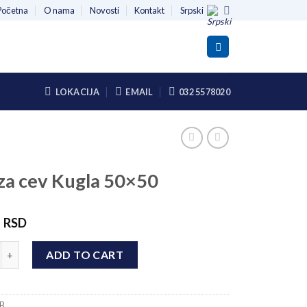
Početna
O nama
Novosti
Kontakt
Srpski
LOKACIJA
EMAIL
032 5578020
za cev Kugla 50×50
0
RSD
ev Kugla 50x50 quantity
ADD TO CART
B