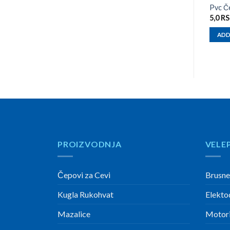
Pvc Č
5,0
R
ADD
PROIZVODNJA
VELE
Čepovi za Cevi
Brusne
Kugla Rukohvat
Elekto
Mazalice
Motori