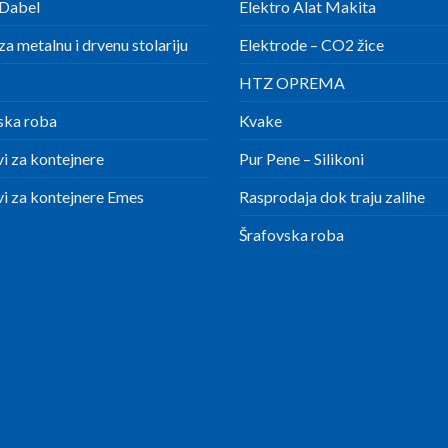
Dabel
Elektro Alat Makita
a metalnu i drvenu stolariju
Elektrode – CO2 žice
HTZ OPREMA
ska roba
Kvake
i za kontejnere
Pur Pene – Silikoni
i za kontejnere Emes
Rasprodaja dok traju zalihe
Šrafovska roba