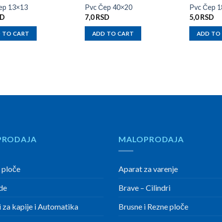
ep 13×13
Pvc Čep 40×20
Pvc Čep 
SD
7,0
RSD
5,0
RSD
 TO CART
ADD TO CART
ADD TO
PRODAJA
MALOPRODAJA
 ploče
Aparat za varenje
de
Brave – Cilindri
 za kapije i Automatika
Brusne i Rezne ploče