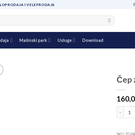
LOPRODAJA I VELEPRODAJA
daja
Mašinski park
Usluge
Download
Čep 
Add to
160,
wishlist
Čep za c
SKU:
ZG04