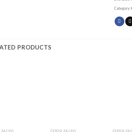
Category:
LATED PRODUCTS
Add to
Add to
wishlist
wishlist
 ZA CEVI
ČEPOVI ZA CEVI
ČEPOVI ZA 