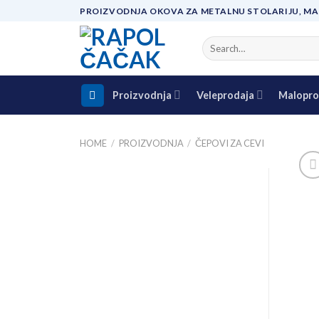
Skip
PROIZVODNJA OKOVA ZA METALNU STOLARIJU, MA
to
content
Search
for:
Proizvodnja
Veleprodaja
Malopro
HOME
/
PROIZVODNJA
/
ČEPOVI ZA CEVI