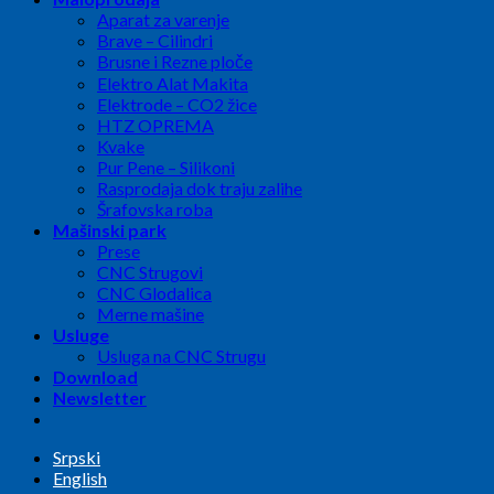
Aparat za varenje
Brave – Cilindri
Brusne i Rezne ploče
Elektro Alat Makita
Elektrode – CO2 žice
HTZ OPREMA
Kvake
Pur Pene – Silikoni
Rasprodaja dok traju zalihe
Šrafovska roba
Mašinski park
Prese
CNC Strugovi
CNC Glodalica
Merne mašine
Usluge
Usluga na CNC Strugu
Download
Newsletter
Srpski
English