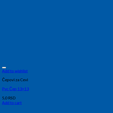
Add to wishlist
Čepovi za Cevi
Pvc Čep 13×13
5,0
RSD
Add to cart