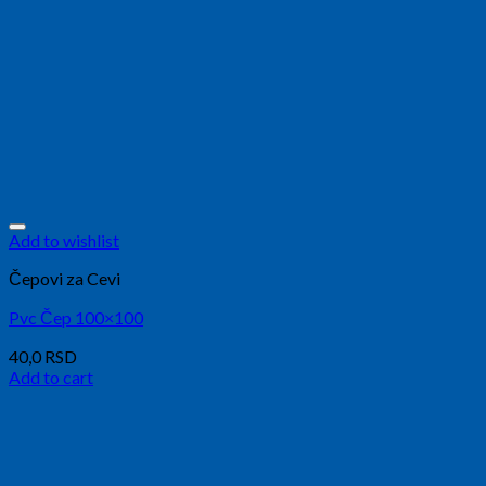
Add to wishlist
Čepovi za Cevi
Pvc Čep 100×100
40,0
RSD
Add to cart