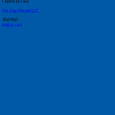
Čepovi za Cevi
Pvc Čep Okrugli 2,5″
30,0
RSD
Add to cart