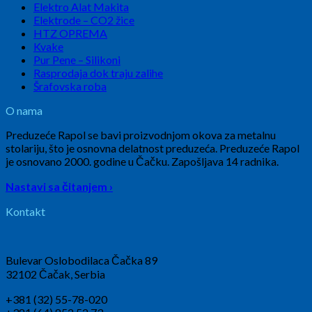
Elektro Alat Makita
Elektrode – CO2 žice
HTZ OPREMA
Kvake
Pur Pene – Silikoni
Rasprodaja dok traju zalihe
Šrafovska roba
O nama
Preduzeće Rapol se bavi proizvodnjom okova za metalnu
stolariju, što je osnovna delatnost preduzeća. Preduzeće Rapol
je osnovano 2000. godine u Čačku. Zapošljava 14 radnika.
Nastavi sa čitanjem ›
Kontakt
Bulevar Oslobodilaca Čačka 89
32102 Čačak, Serbia
+381 (32) 55-78-020