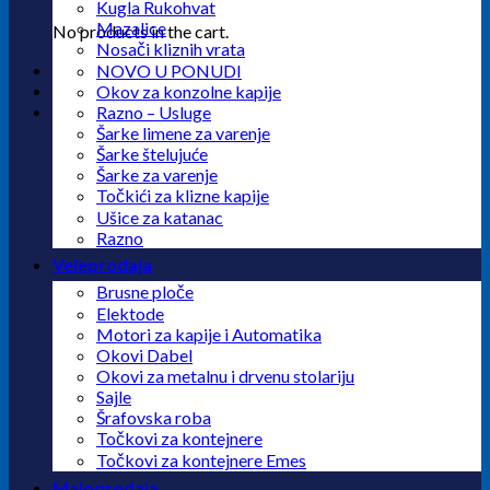
Kugla Rukohvat
Mazalice
No products in the cart.
Nosači kliznih vrata
NOVO U PONUDI
Okov za konzolne kapije
Razno – Usluge
Šarke limene za varenje
Šarke štelujuće
Šarke za varenje
Točkići za klizne kapije
Ušice za katanac
Razno
Veleprodaja
Brusne ploče
Elektode
Motori za kapije i Automatika
Okovi Dabel
Okovi za metalnu i drvenu stolariju
Sajle
Šrafovska roba
Točkovi za kontejnere
Točkovi za kontejnere Emes
Maloprodaja