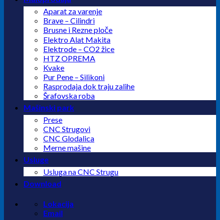
Aparat za varenje
Brave – Cilindri
Brusne i Rezne ploče
Elektro Alat Makita
Elektrode – CO2 žice
HTZ OPREMA
Kvake
Pur Pene – Silikoni
Rasprodaja dok traju zalihe
Šrafovska roba
Mašinski park
Prese
CNC Strugovi
CNC Glodalica
Merne mašine
Usluge
Usluga na CNC Strugu
Download
Lokacija
Email