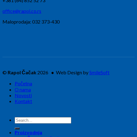
+381 (64) 852 52 73
office@rapol.co.rs
Maloprodaja: 032 373-430
©
Rapol Čačak
2026 ● Web Design by
SmileSoft
Početna
O nama
Novosti
Kontakt
Search
for:
Proizvodnja