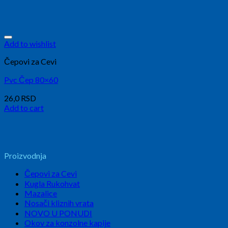
Add to wishlist
Čepovi za Cevi
Pvc Čep 80×60
26,0
RSD
Add to cart
Proizvodnja
Čepovi za Cevi
Kugla Rukohvat
Mazalice
Nosači kliznih vrata
NOVO U PONUDI
Okov za konzolne kapije