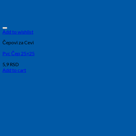
Add to wishlist
Čepovi za Cevi
Pvc Čep 25×25
5,9
RSD
Add to cart