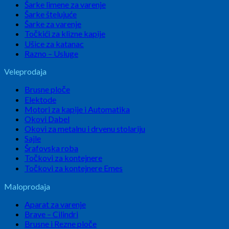
Šarke limene za varenje
Šarke štelujuće
Šarke za varenje
Točkići za klizne kapije
Ušice za katanac
Razno – Usluge
Veleprodaja
Brusne ploče
Elektode
Motori za kapije i Automatika
Okovi Dabel
Okovi za metalnu i drvenu stolariju
Sajle
Šrafovska roba
Točkovi za kontejnere
Točkovi za kontejnere Emes
Maloprodaja
Aparat za varenje
Brave – Cilindri
Brusne i Rezne ploče