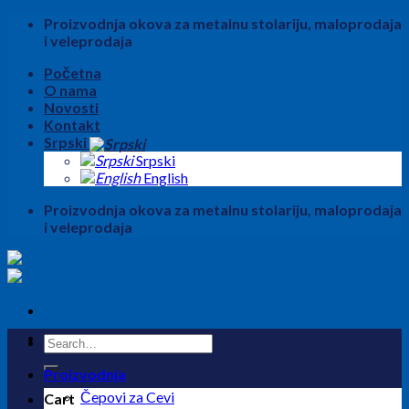
Skip
Proizvodnja okova za metalnu stolariju, maloprodaja
to
i veleprodaja
content
Početna
O nama
Novosti
Kontakt
Srpski
Srpski
English
Proizvodnja okova za metalnu stolariju, maloprodaja
i veleprodaja
Search
for:
Proizvodnja
Čepovi za Cevi
Cart