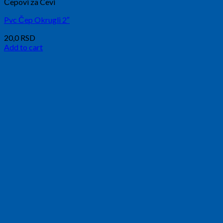
Čepovi za Cevi
Pvc Čep Okrugli 2″
20,0
RSD
Add to cart