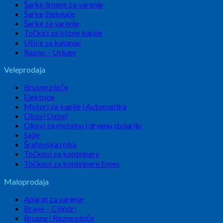
Šarke limene za varenje
Šarke štelujuće
Šarke za varenje
Točkići za klizne kapije
Ušice za katanac
Razno – Usluge
Veleprodaja
Brusne ploče
Elektode
Motori za kapije i Automatika
Okovi Dabel
Okovi za metalnu i drvenu stolariju
Sajle
Šrafovska roba
Točkovi za kontejnere
Točkovi za kontejnere Emes
Maloprodaja
Aparat za varenje
Brave – Cilindri
Brusne i Rezne ploče