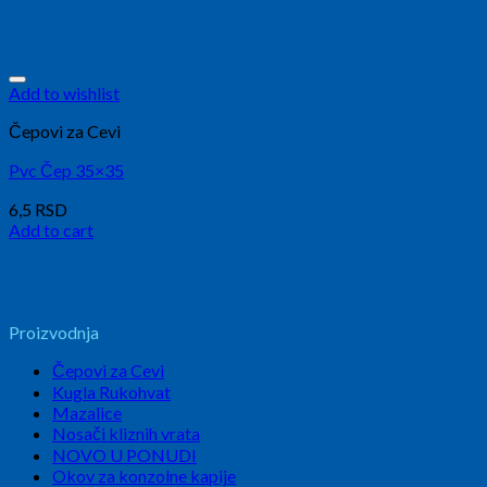
Add to wishlist
Čepovi za Cevi
Pvc Čep 35×35
6,5
RSD
Add to cart
Proizvodnja
Čepovi za Cevi
Kugla Rukohvat
Mazalice
Nosači kliznih vrata
NOVO U PONUDI
Okov za konzolne kapije