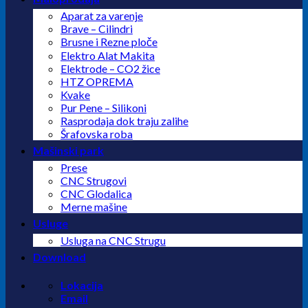
Aparat za varenje
Brave – Cilindri
Brusne i Rezne ploče
Elektro Alat Makita
Elektrode – CO2 žice
HTZ OPREMA
Kvake
Pur Pene – Silikoni
Rasprodaja dok traju zalihe
Šrafovska roba
Mašinski park
Prese
CNC Strugovi
CNC Glodalica
Merne mašine
Usluge
Usluga na CNC Strugu
Download
Lokacija
Email