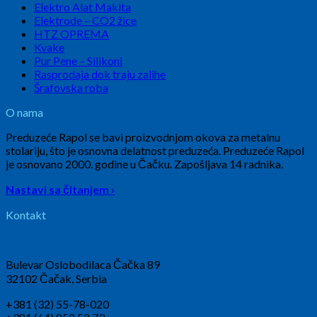
Elektro Alat Makita
Elektrode – CO2 žice
HTZ OPREMA
Kvake
Pur Pene – Silikoni
Rasprodaja dok traju zalihe
Šrafovska roba
O nama
Preduzeće Rapol se bavi proizvodnjom okova za metalnu
stolariju, što je osnovna delatnost preduzeća. Preduzeće Rapol
je osnovano 2000. godine u Čačku. Zapošljava 14 radnika.
Nastavi sa čitanjem ›
Kontakt
Bulevar Oslobodilaca Čačka 89
32102 Čačak, Serbia
+381 (32) 55-78-020