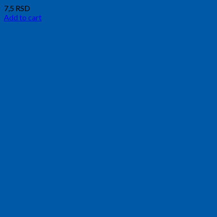
7,5
RSD
Add to cart