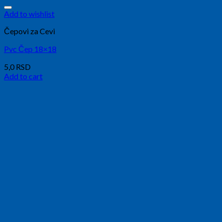
Add to wishlist
Čepovi za Cevi
Pvc Čep 18×18
5,0
RSD
Add to cart