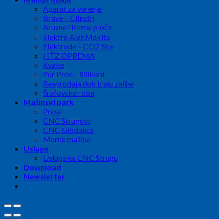
Aparat za varenje
Brave – Cilindri
Brusne i Rezne ploče
Elektro Alat Makita
Elektrode – CO2 žice
HTZ OPREMA
Kvake
Pur Pene – Silikoni
Rasprodaja dok traju zalihe
Šrafovska roba
Mašinski park
Prese
CNC Strugovi
CNC Glodalica
Merne mašine
Usluge
Usluga na CNC Strugu
Download
Newsletter