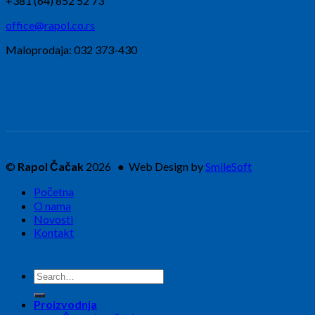
+381 (64) 852 52 73
office@rapol.co.rs
Maloprodaja: 032 373-430
©
Rapol Čačak
2026 ● Web Design by
SmileSoft
Početna
O nama
Novosti
Kontakt
Search
for:
Proizvodnja