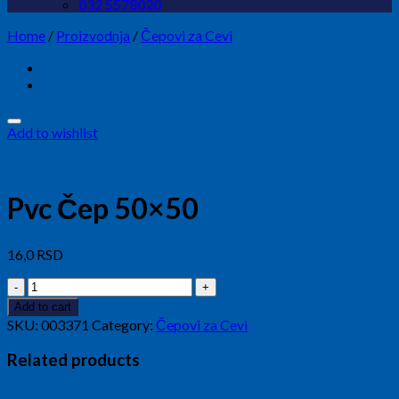
032 5578020
Home
/
Proizvodnja
/
Čepovi za Cevi
Add to wishlist
Pvc Čep 50×50
16,0
RSD
Pvc
Čep
Add to cart
50x50
SKU:
003371
Category:
Čepovi za Cevi
quantity
Related products