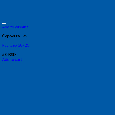
Add to wishlist
Čepovi za Cevi
Pvc Čep 30×20
5,0
RSD
Add to cart