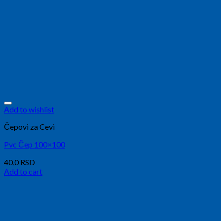
Add to wishlist
Čepovi za Cevi
Pvc Čep 100×100
40,0
RSD
Add to cart