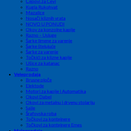
Čepovi za Cevi
Kugla Rukohvat
Mazalice
Nosači kliznih vrata
NOVO U PONUDI
Okov za konzolne kapije
Razno – Usluge
Šarke limene za varenje
Šarke štelujuće
Šarke za varenje
Točkići za klizne kapije
Ušice za katanac
Razno
Veleprodaja
Brusne ploče
Elektode
Motori za kapije i Automatika
Okovi Dabel
Okovi za metalnu i drvenu stolariju
Sajle
Šrafovska roba
Točkovi za kontejnere
Točkovi za kontejnere Emes
Maloprodaja