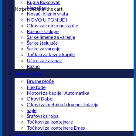
Kugla Rukohvat
Mazalice
No products in the cart.
Nosači kliznih vrata
NOVO U PONUDI
Okov za konzolne kapije
Razno – Usluge
Šarke limene za varenje
Šarke štelujuće
Šarke za varenje
Točkići za klizne kapije
Ušice za katanac
Razno
Veleprodaja
Brusne ploče
Elektode
Motori za kapije i Automatika
Okovi Dabel
Okovi za metalnu i drvenu stolariju
Sajle
Šrafovska roba
Točkovi za kontejnere
Točkovi za kontejnere Emes
Maloprodaja