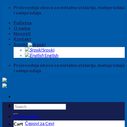
Skip
Proizvodnja okova za metalnu stolariju, maloprodaja
to
i veleprodaja
content
Početna
O nama
Novosti
Kontakt
Srpski
Srpski
English
Proizvodnja okova za metalnu stolariju, maloprodaja
i veleprodaja
Search
for:
Proizvodnja
Čepovi za Cevi
Cart