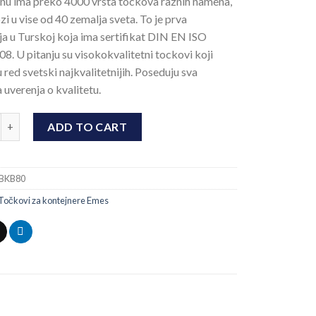
nu ima preko 4000 vrsta tockova raznih namena,
zi u vise od 40 zemalja sveta. To je prva
a u Turskoj koja ima sertifikat DIN EN ISO
8. U pitanju su visokokvalitetni tockovi koji
 red svetski najkvalitetnijih. Poseduju sva
 uverenja o kvalitetu.
ab. temperature 280 step Ø80 quantity
ADD TO CART
BKB80
Točkovi za kontejnere Emes