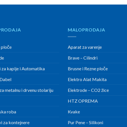
PRODAJA
MALOPRODAJA
 ploče
Aparat za varenje
de
Brave – Cilindri
 za kapije i Automatika
Brusne i Rezne ploče
Dabel
Elektro Alat Makita
a metalnu i drvenu stolariju
Elektrode – CO2 žice
HTZ OPREMA
ska roba
Kvake
i za kontejnere
Pur Pene – Silikoni