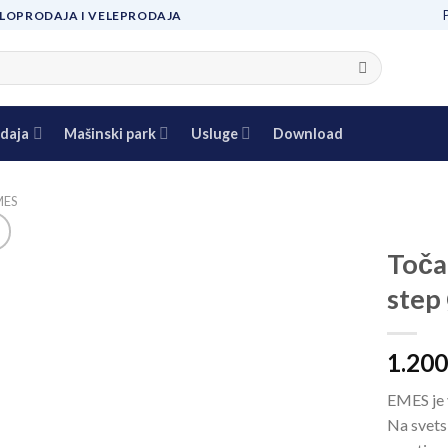
LOPRODAJA I VELEPRODAJA
daja
Mašinski park
Usluge
Download
MES
Toča
step
Add to
wishlist
1.200
EMES je 
Na svets