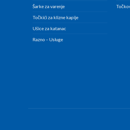
Šarke za varenje
Točkov
Točkići za klizne kapije
Ušice za katanac
Razno – Usluge