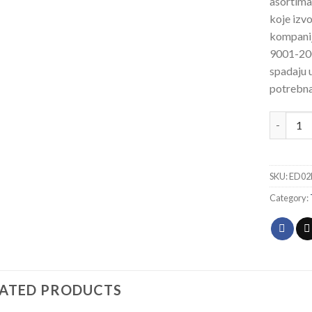
asortima
koje izvo
kompanij
9001-200
spadaju u
potrebna
Točak St
SKU:
ED02
Category:
LATED PRODUCTS