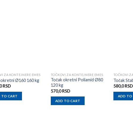
Add to
Add to
wishlist
wishlist
VI ZA KONTEJNERE EMES
TOČKOVI ZA KONTEJNERE EMES
TOČKOVI Z
Točak okretni Poliamid Ø80
 okretni Ø160 160 kg
Točak Stab
120 kg
,0
RSD
580,0
RSD
570,0
RSD
 TO CART
ADD TO
ADD TO CART