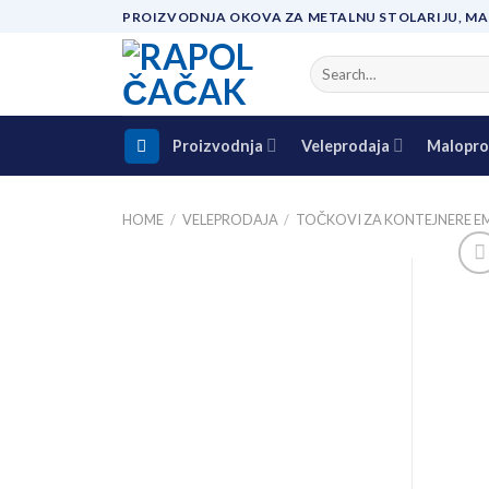
Skip
PROIZVODNJA OKOVA ZA METALNU STOLARIJU, MA
to
content
Search
for:
Proizvodnja
Veleprodaja
Malopro
HOME
/
VELEPRODAJA
/
TOČKOVI ZA KONTEJNERE E