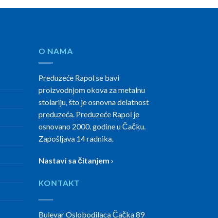
O NAMA
Preduzeće Rapol se bavi
proizvodnjom okova za metalnu
stolariju, što je osnovna delatnost
preduzeća. Preduzeće Rapol je
osnovano 2000. godine u Čačku.
Zapošljava 14 radnika.
Nastavi sa čitanjem ›
KONTAKT
Bulevar Oslobodilaca Čačka 89