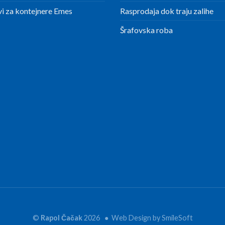
i za kontejnere Emes
Rasprodaja dok traju zalihe
Šrafovska roba
©
Rapol Čačak
2026 ● Web Design by
SmileSoft