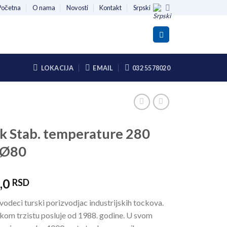
Početna
O nama
Novosti
Kontakt
Srpski
LOKACIJA
EMAIL
032 5578020
k Stab. temperature 280
 Ø80
,0
RSD
vodeci turski porizvodjac industrijskih tockova.
kom trzistu posluje od 1988. godine. U svom