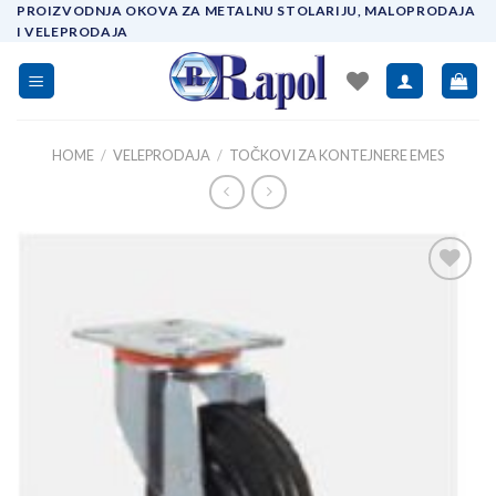
Skip
PROIZVODNJA OKOVA ZA METALNU STOLARIJU, MALOPRODAJA
I VELEPRODAJA
to
content
HOME
/
VELEPRODAJA
/
TOČKOVI ZA KONTEJNERE EMES
Add to
wishlist