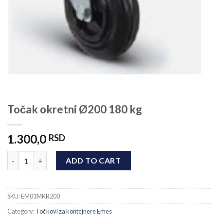
Točak okretni Ø200 180 kg
1.300,0
RSD
Točak okretni Ø200 180 kg quantity
ADD TO CART
SKU:
EM01MKR200
Category:
Točkovi za kontejnere Emes