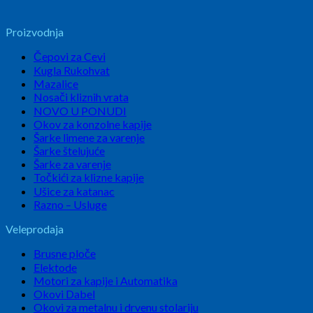
Proizvodnja
Čepovi za Cevi
Kugla Rukohvat
Mazalice
Nosači kliznih vrata
NOVO U PONUDI
Okov za konzolne kapije
Šarke limene za varenje
Šarke štelujuće
Šarke za varenje
Točkići za klizne kapije
Ušice za katanac
Razno – Usluge
Veleprodaja
Brusne ploče
Elektode
Motori za kapije i Automatika
Okovi Dabel
Okovi za metalnu i drvenu stolariju