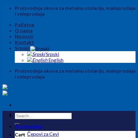
Skip
Proizvodnja okova za metalnu stolariju, maloprodaja
to
i veleprodaja
content
Početna
O nama
Novosti
Kontakt
Srpski
Srpski
English
Proizvodnja okova za metalnu stolariju, maloprodaja
i veleprodaja
Search
for:
Proizvodnja
Čepovi za Cevi
Cart