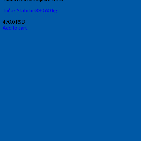
Točak Stabilni Ø80 60 kg
470,0
RSD
Add to cart