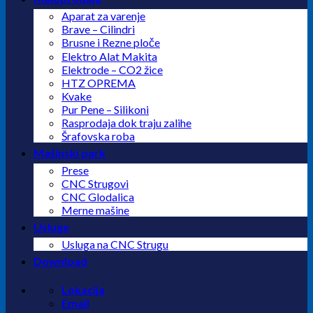
Aparat za varenje
Brave – Cilindri
Brusne i Rezne ploče
Elektro Alat Makita
Elektrode – CO2 žice
HTZ OPREMA
Kvake
Pur Pene – Silikoni
Rasprodaja dok traju zalihe
Šrafovska roba
Mašinski park
Prese
CNC Strugovi
CNC Glodalica
Merne mašine
Usluge
Usluga na CNC Strugu
Download
Lokacija
Email