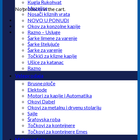
Kugla Rukohvat
Mazalice
No products in the cart.
Nosači kliznih vrata
NOVO U PONUDI
Okov za konzolne kapije
Razno – Usluge
Šarke limene za varenje
Šarke štelujuće
Šarke za varenje
Točkići za klizne kapije
Ušice za katanac
Razno
Veleprodaja
Brusne ploče
Elektode
Motori za kapije i Automatika
Okovi Dabel
Okovi za metalnu i drvenu stolariju
Sajle
Šrafovska roba
Točkovi za kontejnere
Točkovi za kontejnere Emes
Maloprodaja