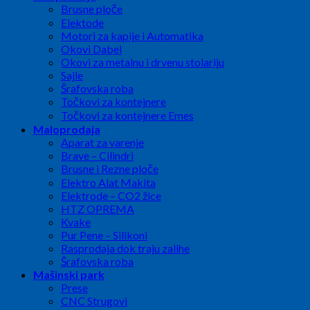
Brusne ploče
Elektode
Motori za kapije i Automatika
Okovi Dabel
Okovi za metalnu i drvenu stolariju
Sajle
Šrafovska roba
Točkovi za kontejnere
Točkovi za kontejnere Emes
Maloprodaja
Aparat za varenje
Brave – Cilindri
Brusne i Rezne ploče
Elektro Alat Makita
Elektrode – CO2 žice
HTZ OPREMA
Kvake
Pur Pene – Silikoni
Rasprodaja dok traju zalihe
Šrafovska roba
Mašinski park
Prese
CNC Strugovi