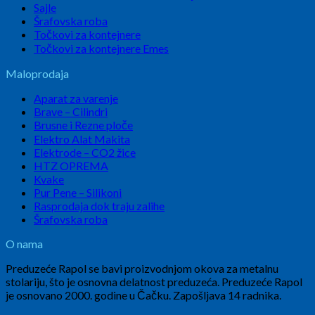
Sajle
Šrafovska roba
Točkovi za kontejnere
Točkovi za kontejnere Emes
Maloprodaja
Aparat za varenje
Brave – Cilindri
Brusne i Rezne ploče
Elektro Alat Makita
Elektrode – CO2 žice
HTZ OPREMA
Kvake
Pur Pene – Silikoni
Rasprodaja dok traju zalihe
Šrafovska roba
O nama
Preduzeće Rapol se bavi proizvodnjom okova za metalnu
stolariju, što je osnovna delatnost preduzeća. Preduzeće Rapol
je osnovano 2000. godine u Čačku. Zapošljava 14 radnika.