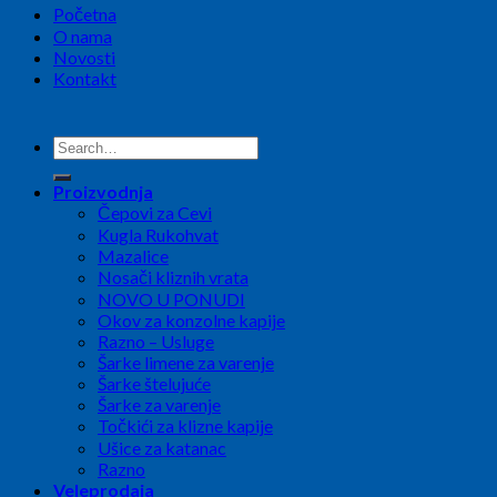
Početna
O nama
Novosti
Kontakt
Search
for:
Proizvodnja
Čepovi za Cevi
Kugla Rukohvat
Mazalice
Nosači kliznih vrata
NOVO U PONUDI
Okov za konzolne kapije
Razno – Usluge
Šarke limene za varenje
Šarke štelujuće
Šarke za varenje
Točkići za klizne kapije
Ušice za katanac
Razno
Veleprodaja