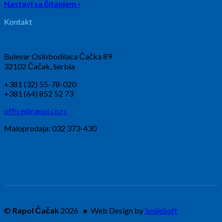
Nastavi sa čitanjem ›
Kontakt
Bulevar Oslobodilaca Čačka 89
32102 Čačak, Serbia
+381 (32) 55-78-020
+381 (64) 852 52 73
office@rapol.co.rs
Maloprodaja: 032 373-430
©
Rapol Čačak
2026 ● Web Design by
SmileSoft