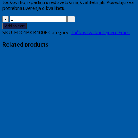
tockovi koji spadaju u red svetski najkvalitetnijih. Poseduju sva
potrebna uverenja o kvalitetu.
Točak
Kočn.temperature
Add to cart
280
SKU:
ED01BKB100F
Category:
Točkovi za kontejnere Emes
step
Ø100
Related products
quantity