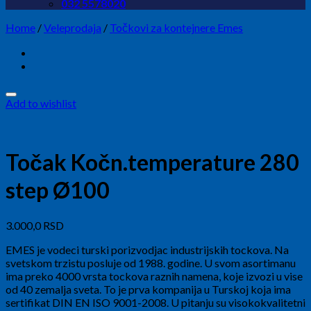
032 5578020
Home
/
Veleprodaja
/
Točkovi za kontejnere Emes
Add to wishlist
Točak Kočn.temperature 280
step Ø100
3.000,0
RSD
EMES je vodeci turski porizvodjac industrijskih tockova. Na
svetskom trzistu posluje od 1988. godine. U svom asortimanu
ima preko 4000 vrsta tockova raznih namena, koje izvozi u vise
od 40 zemalja sveta. To je prva kompanija u Turskoj koja ima
sertifikat DIN EN ISO 9001-2008. U pitanju su visokokvalitetni