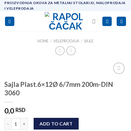
Skip
PROIZVODNJA OKOVA ZA METALNU STOLARIJU, MALOPRODAJA
I VELEPRODAJA
to
content
HOME
/
VELEPRODAJA
/
SAJLE
Add to
Sajla Plast.6×12Ø 6/7mm 200m-DIN
wishlist
3060
0,0
RSD
Sajla Plast.6x12Ø 6/7mm 200m-DIN 3060 quantity
ADD TO CART