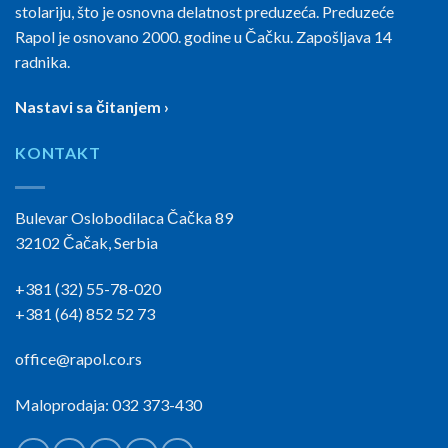
stolariju, što je osnovna delatnost preduzeća. Preduzeće
Rapol je osnovano 2000. godine u Čačku. Zapošljava 14
radnika.
Nastavi sa čitanjem ›
KONTAKT
Bulevar Oslobodilaca Čačka 89
32102 Čačak, Serbia
+381 (32) 55-78-020
+381 (64) 852 52 73
office@rapol.co.rs
Maloprodaja: 032 373-430