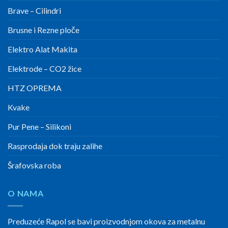
Brave – Cilindri
Brusne i Rezne ploče
Elektro Alat Makita
Elektrode – CO2 žice
HTZ OPREMA
Kvake
Pur Pene – Silikoni
Rasprodaja dok traju zalihe
Šrafovska roba
O NAMA
Preduzeće Rapol se bavi proizvodnjom okova za metalnu