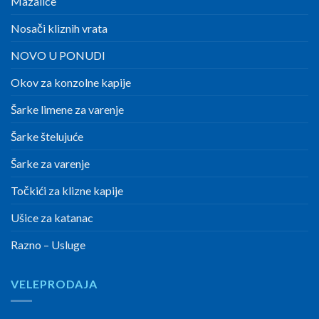
Mazalice
Nosači kliznih vrata
NOVO U PONUDI
Okov za konzolne kapije
Šarke limene za varenje
Šarke štelujuće
Šarke za varenje
Točkići za klizne kapije
Ušice za katanac
Razno – Usluge
VELEPRODAJA