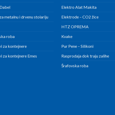
Dabel
Elektro Alat Makita
a metalnu i drvenu stolariju
Elektrode – CO2 žice
HTZ OPREMA
ska roba
Kvake
i za kontejnere
Pur Pene – Silikoni
i za kontejnere Emes
Rasprodaja dok traju zalihe
Šrafovska roba