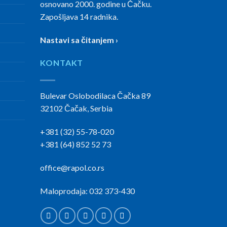
osnovano 2000. godine u Čačku.
Zapošljava 14 radnika.
Nastavi sa čitanjem ›
KONTAKT
Bulevar Oslobodilaca Čačka 89
32102 Čačak, Serbia
+381 (32) 55-78-020
+381 (64) 852 52 73
office@rapol.co.rs
Maloprodaja: 032 373-430