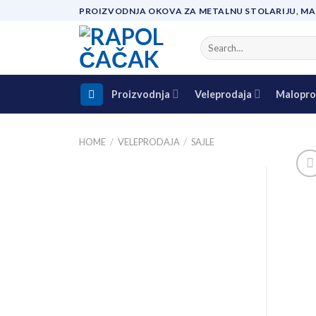
Skip
PROIZVODNJA OKOVA ZA METALNU STOLARIJU, MA
to
content
Search
for:
Proizvodnja
Veleprodaja
Malopro
HOME
/
VELEPRODAJA
/
SAJLE