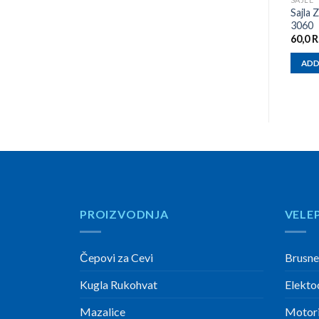
Sajla
3060
60,0
R
ADD
PROIZVODNJA
VELE
Čepovi za Cevi
Brusne
Kugla Rukohvat
Elekto
Mazalice
Motori