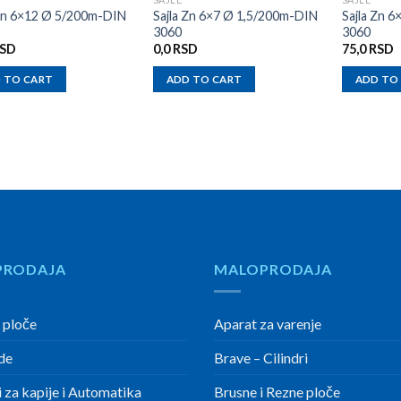
 Zn 6×12 Ø 5/200m-DIN
Sajla Zn 6×7 Ø 1,5/200m-DIN
Sajla Zn 
3060
3060
SD
0,0
RSD
75,0
RSD
 TO CART
ADD TO CART
ADD TO
PRODAJA
MALOPRODAJA
 ploče
Aparat za varenje
de
Brave – Cilindri
 za kapije i Automatika
Brusne i Rezne ploče