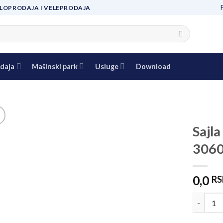
LOPRODAJA I VELEPRODAJA
daja
Mašinski park
Usluge
Download
Sajl
306
Add to
wishlist
0,0
RS
Sajla Cr