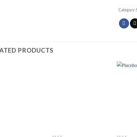
Category:
LATED PRODUCTS
Add to
Add to
wishlist
wishlist
SAJLE
SAJLE