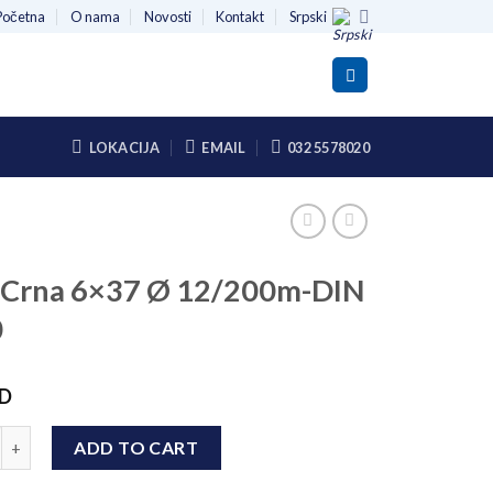
Početna
O nama
Novosti
Kontakt
Srpski
LOKACIJA
EMAIL
032 5578020
a Crna 6×37 Ø 12/200m-DIN
0
D
na 6x37 Ø 12/200m-DIN 3060 quantity
ADD TO CART