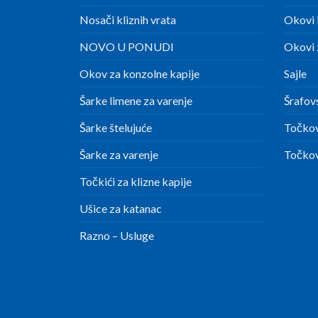
Nosači kliznih vrata
Okovi 
NOVO U PONUDI
Okovi z
Okov za konzolne kapije
Sajle
Šarke limene za varenje
Šrafov
Šarke štelujuće
Točkov
Šarke za varenje
Točkov
Točkići za klizne kapije
Ušice za katanac
Razno – Usluge