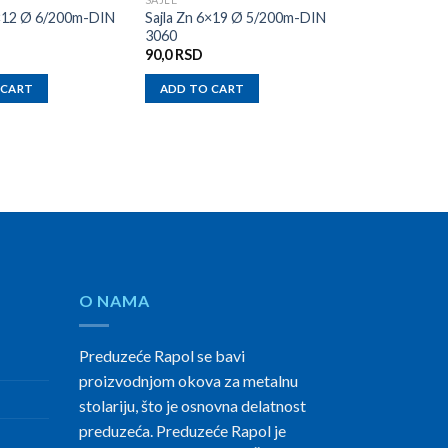
6×12 Ø 6/200m-DIN
Sajla Zn 6×19 Ø 5/200m-DIN
Sajla Zn 6×7 
3060
3060
90,0
RSD
25,0
RSD
 CART
ADD TO CART
ADD TO CAR
O NAMA
Preduzeće Rapol se bavi
proizvodnjom okova za metalnu
stolariju, što je osnovna delatnost
preduzeća. Preduzeće Rapol je