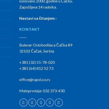
osnovano 2000. godine u Čačku.
Zapošljava 14 radnika.
Nastavi sa čitanjem ›
KONTAKT
Bulevar Oslobodilaca Čačka 89
32102 Čačak, Serbia
+381 (32) 55-78-020
+381 (64) 852 52 73
office@rapol.co.rs
Maloprodaja: 032 373-430