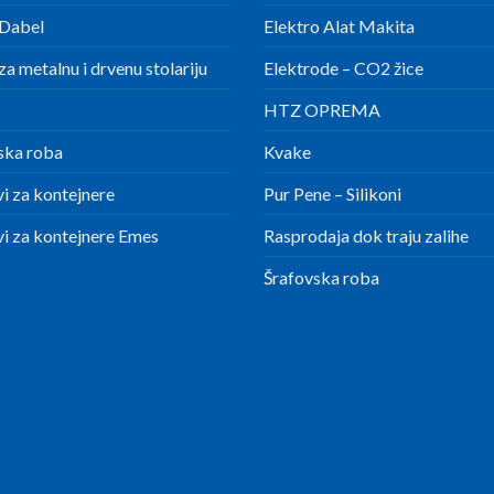
Dabel
Elektro Alat Makita
a metalnu i drvenu stolariju
Elektrode – CO2 žice
HTZ OPREMA
ska roba
Kvake
i za kontejnere
Pur Pene – Silikoni
i za kontejnere Emes
Rasprodaja dok traju zalihe
Šrafovska roba