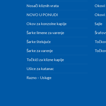
Nosači kliznih vrata
Okovi 
NOVO U PONUDI
Okovi z
Okov za konzolne kapije
Sajle
Šarke limene za varenje
Šrafov
Šarke štelujuće
Točkov
Šarke za varenje
Točkov
Točkići za klizne kapije
Ušice za katanac
Razno – Usluge