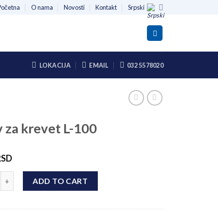
Početna
O nama
Novosti
Kontakt
Srpski
LOKACIJA
EMAIL
032 5578020
 za krevet L-100
RSD
krevet L-100 quantity
ADD TO CART