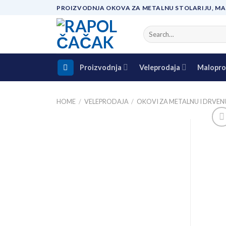
Skip
PROIZVODNJA OKOVA ZA METALNU STOLARIJU, MA
to
content
Search
for:
Proizvodnja
Veleprodaja
Malopro
HOME
/
VELEPRODAJA
/
OKOVI ZA METALNU I DRVEN