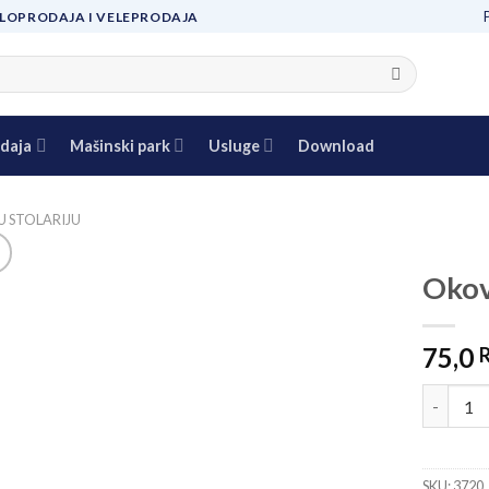
LOPRODAJA I VELEPRODAJA
daja
Mašinski park
Usluge
Download
U STOLARIJU
Okov
Add to
75,0
wishlist
Okov za 
SKU:
3720