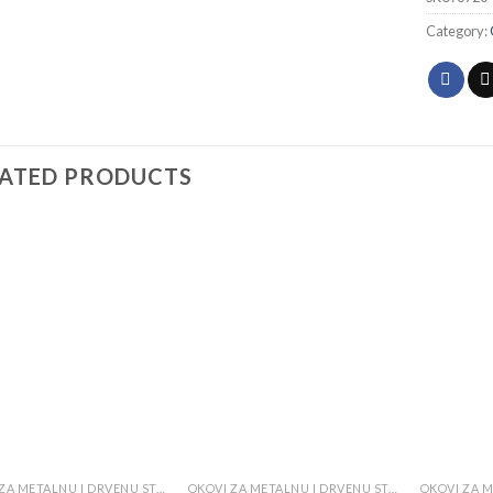
Category:
LATED PRODUCTS
Add to
Add to
wishlist
wishlist
OKOVI ZA METALNU I DRVENU STOLARIJU
OKOVI ZA METALNU I DRVENU STOLARIJU