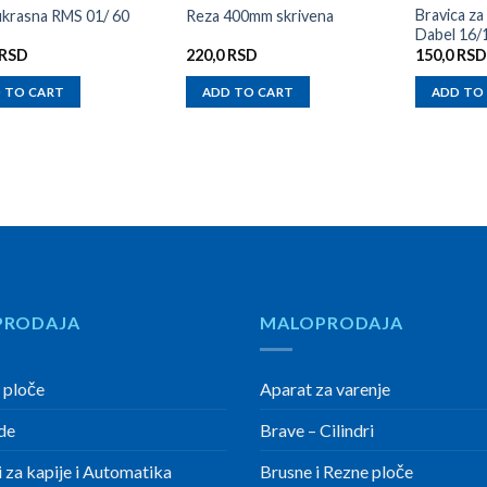
Bravica za
ukrasna RMS 01/ 60
Reza 400mm skrivena
Dabel 16/
RSD
220,0
RSD
150,0
RSD
 TO CART
ADD TO CART
ADD TO
PRODAJA
MALOPRODAJA
 ploče
Aparat za varenje
de
Brave – Cilindri
 za kapije i Automatika
Brusne i Rezne ploče