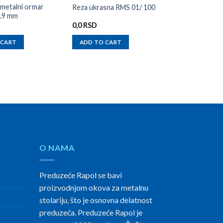
 metalni ormar
Reza ukrasna RMS 01/ 100
19 mm
0,0
RSD
 CART
ADD TO CART
O NAMA
Preduzeće Rapol se bavi
proizvodnjom okova za metalnu
stolariju, što je osnovna delatnost
preduzeća. Preduzeće Rapol je