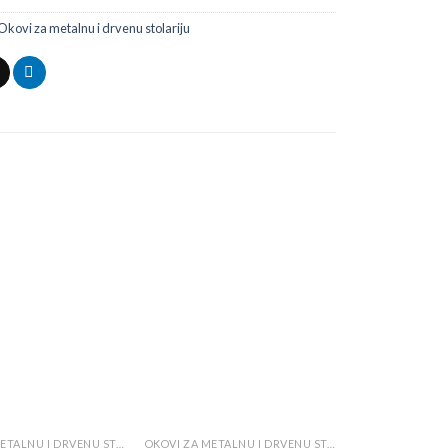
Okovi za metalnu i drvenu stolariju
Add to
Add to
wishlist
wishlist
OKOVI ZA METALNU I DRVENU STOLARIJU
OKOVI ZA METALNU I DRVENU STOLARIJU