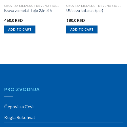
OKOVI ZA METALNU I DRVENU STOLARIJU
OKOVI ZA METALNU I DRVENU STOLARIJU
Brava za metal Tojo 2,5- 3,5
Ušice za katanac (par)
460,0
RSD
180,0
RSD
ADD TO CART
ADD TO CART
PROIZVODNJA
Čepovi za Cevi
Kugla Rukohvat