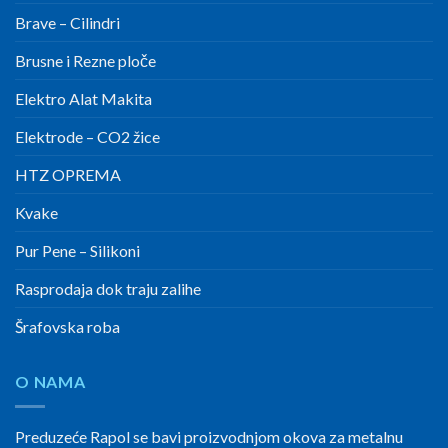
Brave – Cilindri
Brusne i Rezne ploče
Elektro Alat Makita
Elektrode – CO2 žice
HTZ OPREMA
Kvake
Pur Pene – Silikoni
Rasprodaja dok traju zalihe
Šrafovska roba
O NAMA
Preduzeće Rapol se bavi proizvodnjom okova za metalnu