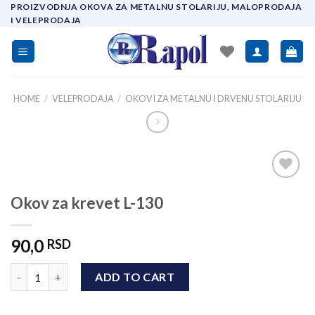
Skip
PROIZVODNJA OKOVA ZA METALNU STOLARIJU, MALOPRODAJA
I VELEPRODAJA
to
content
HOME
/
VELEPRODAJA
/
OKOVI ZA METALNU I DRVENU STOLARIJU
Add to
Okov za krevet L-130
wishlist
90,0
RSD
Okov za krevet L-130 quantity
ADD TO CART