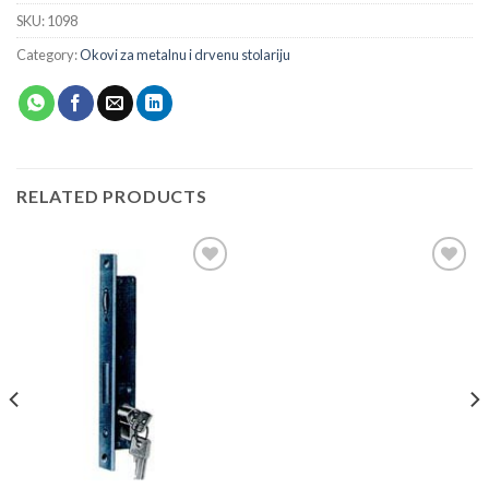
SKU:
1098
Category:
Okovi za metalnu i drvenu stolariju
RELATED PRODUCTS
Add to
Add to
wishlist
wishlist