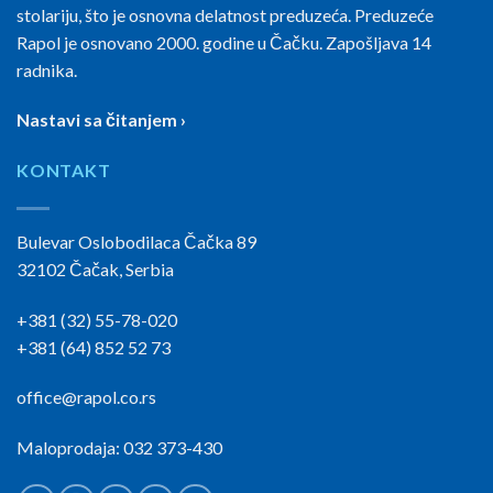
stolariju, što je osnovna delatnost preduzeća. Preduzeće
Rapol je osnovano 2000. godine u Čačku. Zapošljava 14
radnika.
Nastavi sa čitanjem ›
KONTAKT
Bulevar Oslobodilaca Čačka 89
32102 Čačak, Serbia
+381 (32) 55-78-020
+381 (64) 852 52 73
office@rapol.co.rs
Maloprodaja: 032 373-430