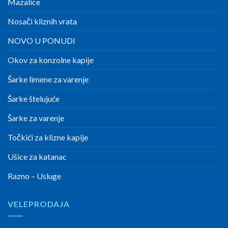
Mazalice
Nosači kliznih vrata
NOVO U PONUDI
Okov za konzolne kapije
Šarke limene za varenje
Šarke štelujuće
Šarke za varenje
Točkići za klizne kapije
Ušice za katanac
Razno – Usluge
VELEPRODAJA