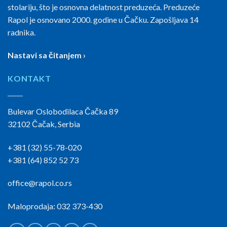
stolariju, što je osnovna delatnost preduzeća. Preduzeće
Rapol je osnovano 2000. godine u Čačku. Zapošljava 14
radnika.
Nastavi sa čitanjem ›
KONTAKT
Bulevar Oslobodilaca Čačka 89
32102 Čačak, Serbia
+381 (32) 55-78-020
+381 (64) 852 52 73
office@rapol.co.rs
Maloprodaja: 032 373-430