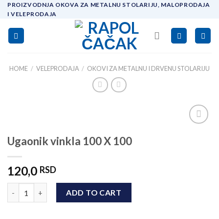
Skip
PROIZVODNJA OKOVA ZA METALNU STOLARIJU, MALOPRODAJA
I VELEPRODAJA
to
content
HOME
/
VELEPRODAJA
/
OKOVI ZA METALNU I DRVENU STOLARIJU
Add to
Ugaonik vinkla 100 X 100
wishlist
120,0
RSD
Ugaonik vinkla 100 X 100 quantity
ADD TO CART