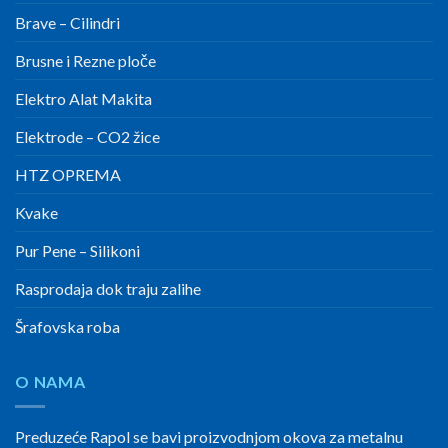
Brave – Cilindri
Brusne i Rezne ploče
Elektro Alat Makita
Elektrode – CO2 žice
HTZ OPREMA
Kvake
Pur Pene – Silikoni
Rasprodaja dok traju zalihe
Šrafovska roba
O NAMA
Preduzeće Rapol se bavi proizvodnjom okova za metalnu