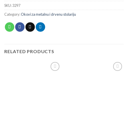
SKU:
3297
Category:
Okovi za metalnu i drvenu stolariju
RELATED PRODUCTS
Add to
Add to
wishlist
wishlist