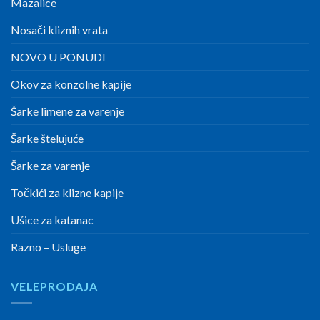
Mazalice
Nosači kliznih vrata
NOVO U PONUDI
Okov za konzolne kapije
Šarke limene za varenje
Šarke štelujuće
Šarke za varenje
Točkići za klizne kapije
Ušice za katanac
Razno – Usluge
VELEPRODAJA