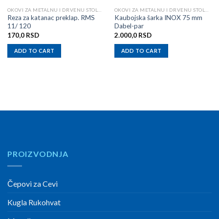
OKOVI ZA METALNU I DRVENU STOLARIJU
OKOVI ZA METALNU I DRVENU STOLARIJU
Reza za katanac preklap. RMS
Kaubojska šarka INOX 75 mm
11/ 120
Dabel-par
170,0
RSD
2.000,0
RSD
ADD TO CART
ADD TO CART
PROIZVODNJA
Čepovi za Cevi
Kugla Rukohvat