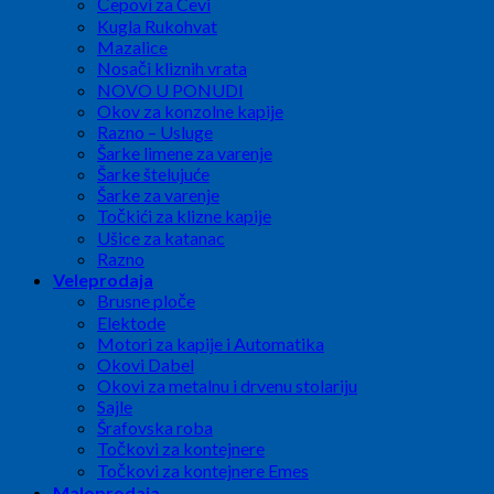
Čepovi za Cevi
Kugla Rukohvat
Mazalice
Nosači kliznih vrata
NOVO U PONUDI
Okov za konzolne kapije
Razno – Usluge
Šarke limene za varenje
Šarke štelujuće
Šarke za varenje
Točkići za klizne kapije
Ušice za katanac
Razno
Veleprodaja
Brusne ploče
Elektode
Motori za kapije i Automatika
Okovi Dabel
Okovi za metalnu i drvenu stolariju
Sajle
Šrafovska roba
Točkovi za kontejnere
Točkovi za kontejnere Emes
Maloprodaja