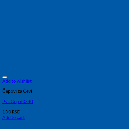
Add to wishlist
Čepovi za Cevi
Pvc Čep 60×40
13,0
RSD
Add to cart