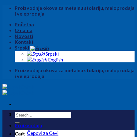
Skip
Proizvodnja okova za metalnu stolariju, maloprodaja
to
i veleprodaja
content
Početna
O nama
Novosti
Kontakt
Srpski
Srpski
English
Proizvodnja okova za metalnu stolariju, maloprodaja
i veleprodaja
Search
for:
Proizvodnja
Čepovi za Cevi
Cart