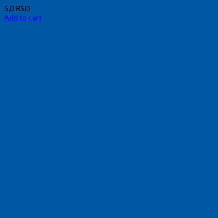
5,0
RSD
Add to cart