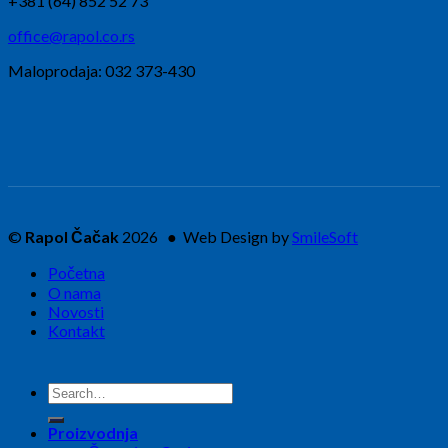
+381 (64) 852 52 73
office@rapol.co.rs
Maloprodaja: 032 373-430
©
Rapol Čačak
2026 ● Web Design by
SmileSoft
Početna
O nama
Novosti
Kontakt
Search
for:
Proizvodnja