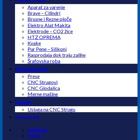
Aparat za varenje
Brave – Cilindri
Brusne i Rezne ploče
Elektro Alat Makita
Elektrode – CO2 žice
HTZ OPREMA
Kvake
Pur Pene – Silikoni
Rasprodaja dok traju zalihe
Šrafovska roba
Mašinski park
Prese
CNC Strugovi
CNC Glodalica
Merne mašine
Usluge
Usluga na CNC Strugu
Download
Lokacija
Email