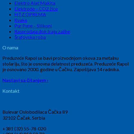
Elektro Alat Makita
Elektrode – CO2 žice
HTZ OPREMA
Kvake
Pur Pene – Silikoni
Rasprodaja dok traju zalihe
Šrafovska roba
O nama
Preduzeće Rapol se bavi proizvodnjom okova za metalnu
stolariju, što je osnovna delatnost preduzeća. Preduzeće Rapol
je osnovano 2000. godine u Čačku. Zapošljava 14 radnika.
Nastavi sa čitanjem ›
Kontakt
Bulevar Oslobodilaca Čačka 89
32102 Čačak, Serbia
+381 (32) 55-78-020