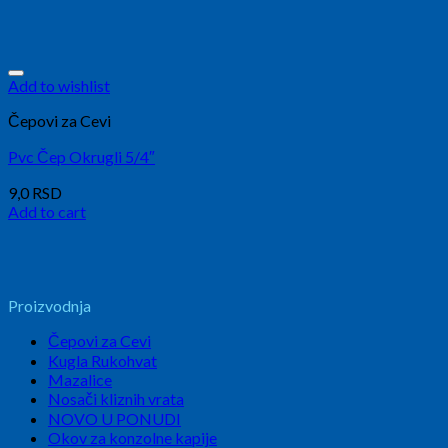
Add to wishlist
Čepovi za Cevi
Pvc Čep Okrugli 5/4″
9,0
RSD
Add to cart
Proizvodnja
Čepovi za Cevi
Kugla Rukohvat
Mazalice
Nosači kliznih vrata
NOVO U PONUDI
Okov za konzolne kapije