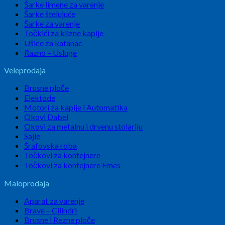
Šarke limene za varenje
Šarke štelujuće
Šarke za varenje
Točkići za klizne kapije
Ušice za katanac
Razno – Usluge
Veleprodaja
Brusne ploče
Elektode
Motori za kapije i Automatika
Okovi Dabel
Okovi za metalnu i drvenu stolariju
Sajle
Šrafovska roba
Točkovi za kontejnere
Točkovi za kontejnere Emes
Maloprodaja
Aparat za varenje
Brave – Cilindri
Brusne i Rezne ploče