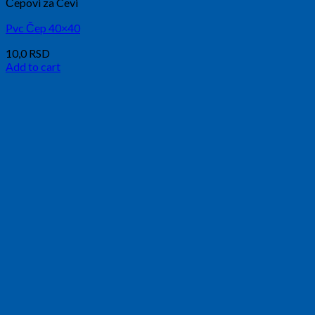
Čepovi za Cevi
Pvc Čep 40×40
10,0
RSD
Add to cart