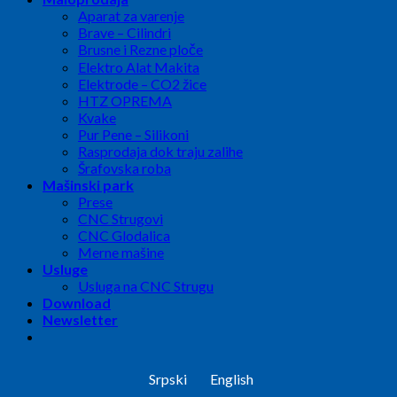
Aparat za varenje
Brave – Cilindri
Brusne i Rezne ploče
Elektro Alat Makita
Elektrode – CO2 žice
HTZ OPREMA
Kvake
Pur Pene – Silikoni
Rasprodaja dok traju zalihe
Šrafovska roba
Mašinski park
Prese
CNC Strugovi
CNC Glodalica
Merne mašine
Usluge
Usluga na CNC Strugu
Download
Newsletter
Srpski
English