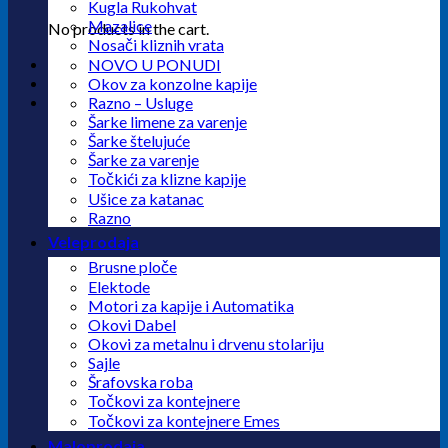
Kugla Rukohvat
Mazalice
No products in the cart.
Nosači kliznih vrata
NOVO U PONUDI
Okov za konzolne kapije
Razno – Usluge
Šarke limene za varenje
Šarke štelujuće
Šarke za varenje
Točkići za klizne kapije
Ušice za katanac
Razno
Veleprodaja
Brusne ploče
Elektode
Motori za kapije i Automatika
Okovi Dabel
Okovi za metalnu i drvenu stolariju
Sajle
Šrafovska roba
Točkovi za kontejnere
Točkovi za kontejnere Emes
Maloprodaja