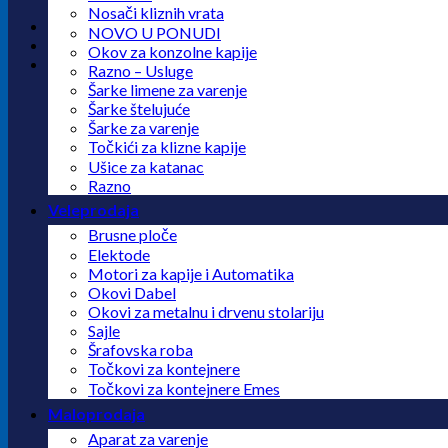
Nosači kliznih vrata
NOVO U PONUDI
Okov za konzolne kapije
Razno – Usluge
Šarke limene za varenje
Šarke štelujuće
Šarke za varenje
Točkići za klizne kapije
Ušice za katanac
Razno
Veleprodaja
Brusne ploče
Elektode
Motori za kapije i Automatika
Okovi Dabel
Okovi za metalnu i drvenu stolariju
Sajle
Šrafovska roba
Točkovi za kontejnere
Točkovi za kontejnere Emes
Maloprodaja
Aparat za varenje