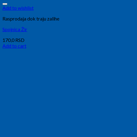
Add to wishlist
Rasprodaja dok traju zalihe
Spojnica Žir
170,0
RSD
Add to cart