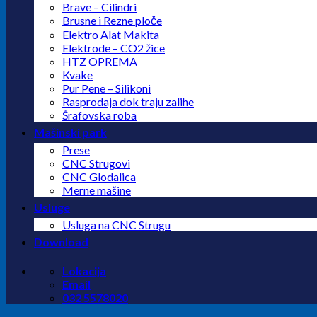
Brave – Cilindri
Brusne i Rezne ploče
Elektro Alat Makita
Elektrode – CO2 žice
HTZ OPREMA
Kvake
Pur Pene – Silikoni
Rasprodaja dok traju zalihe
Šrafovska roba
Mašinski park
Prese
CNC Strugovi
CNC Glodalica
Merne mašine
Usluge
Usluga na CNC Strugu
Download
Lokacija
Email
032 5578020