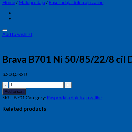
Home
/
Maloprodaja
/
Rasprodaja dok traju zalihe
Add to wishlist
Brava B701 Ni 50/85/22/8 cil 
3.200,0
RSD
Brava
B701
Add to cart
Ni
SKU:
B701
Category:
Rasprodaja dok traju zalihe
50/85/22/8
cil
Related products
DBL
quantity