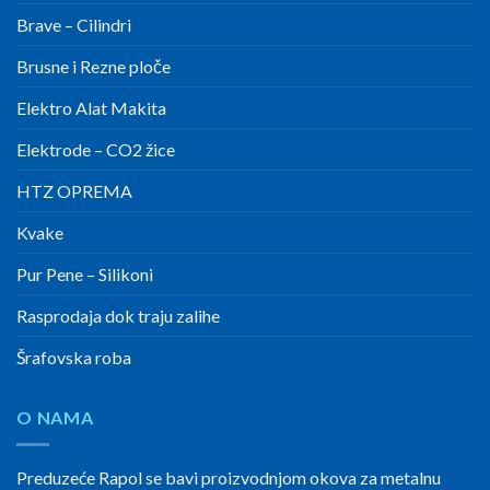
Brave – Cilindri
Brusne i Rezne ploče
Elektro Alat Makita
Elektrode – CO2 žice
HTZ OPREMA
Kvake
Pur Pene – Silikoni
Rasprodaja dok traju zalihe
Šrafovska roba
O NAMA
Preduzeće Rapol se bavi proizvodnjom okova za metalnu