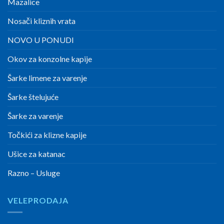
Mazalice
Nosači kliznih vrata
NOVO U PONUDI
Okov za konzolne kapije
Šarke limene za varenje
Šarke štelujuće
Šarke za varenje
Točkići za klizne kapije
Ušice za katanac
Razno – Usluge
VELEPRODAJA