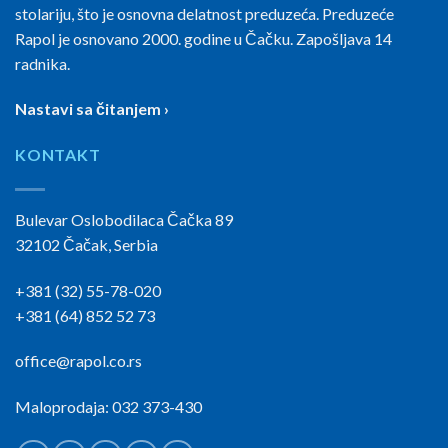
stolariju, što je osnovna delatnost preduzeća. Preduzeće
Rapol je osnovano 2000. godine u Čačku. Zapošljava 14
radnika.
Nastavi sa čitanjem ›
KONTAKT
Bulevar Oslobodilaca Čačka 89
32102 Čačak, Serbia
+381 (32) 55-78-020
+381 (64) 852 52 73
office@rapol.co.rs
Maloprodaja: 032 373-430