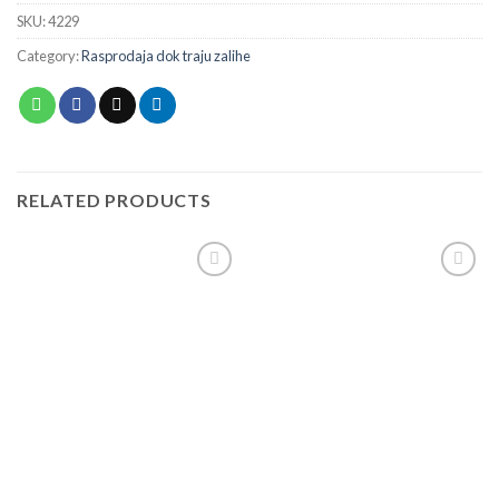
SKU:
4229
Category:
Rasprodaja dok traju zalihe
RELATED PRODUCTS
Add to
Add to
wishlist
wishlist