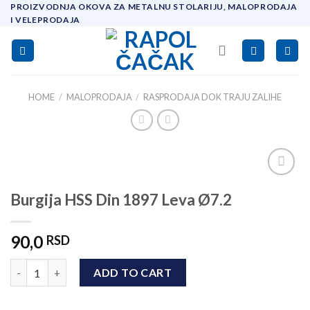
Skip
PROIZVODNJA OKOVA ZA METALNU STOLARIJU, MALOPRODAJA
I VELEPRODAJA
to
content
HOME
/
MALOPRODAJA
/
RASPRODAJA DOK TRAJU ZALIHE
Add to
Burgija HSS Din 1897 Leva Ø7.2
wishlist
90,0
RSD
Burgija HSS Din 1897 Leva Ø7.2 quantity
ADD TO CART