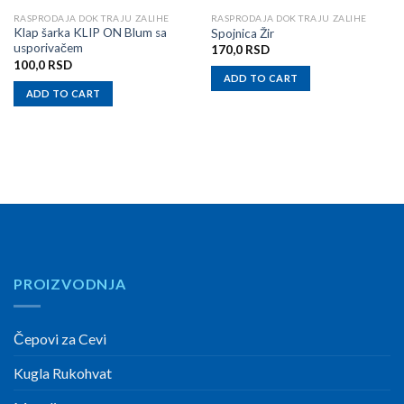
RASPRODAJA DOK TRAJU ZALIHE
RASPRODAJA DOK TRAJU ZALIHE
Klap šarka KLIP ON Blum sa
Spojnica Žir
usporivačem
170,0
RSD
100,0
RSD
ADD TO CART
ADD TO CART
PROIZVODNJA
Čepovi za Cevi
Kugla Rukohvat