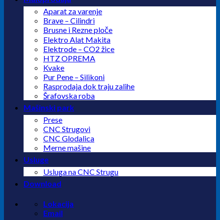
Aparat za varenje
Brave – Cilindri
Brusne i Rezne ploče
Elektro Alat Makita
Elektrode – CO2 žice
HTZ OPREMA
Kvake
Pur Pene – Silikoni
Rasprodaja dok traju zalihe
Šrafovska roba
Mašinski park
Prese
CNC Strugovi
CNC Glodalica
Merne mašine
Usluge
Usluga na CNC Strugu
Download
Lokacija
Email