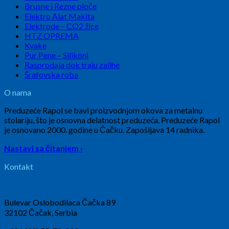
Brusne i Rezne ploče
Elektro Alat Makita
Elektrode – CO2 žice
HTZ OPREMA
Kvake
Pur Pene – Silikoni
Rasprodaja dok traju zalihe
Šrafovska roba
O nama
Preduzeće Rapol se bavi proizvodnjom okova za metalnu
stolariju, što je osnovna delatnost preduzeća. Preduzeće Rapol
je osnovano 2000. godine u Čačku. Zapošljava 14 radnika.
Nastavi sa čitanjem ›
Kontakt
Bulevar Oslobodilaca Čačka 89
32102 Čačak, Serbia