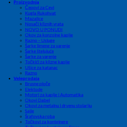
Proizvodnja
Čepovi za Cevi
Kugla Rukohvat
Mazalice
Nosači kliznih vrata
NOVO U PONUDI
Okov za konzolne kapije
Razno – Usluge
Šarke limene za varenje
Šarke štelujuće
Šarke za varenje
Točkići za klizne kapije
Ušice za katanac
Razno
Veleprodaja
Brusne ploče
Elektode
Motori za kapije i Automatika
Okovi Dabel
Okovi za metalnu i drvenu stolariju
Sajle
Šrafovska roba
Točkovi za kontejnere