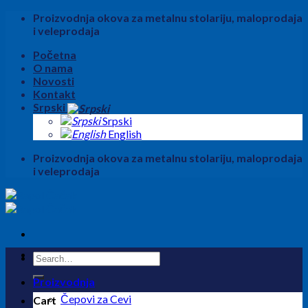
Skip
Proizvodnja okova za metalnu stolariju, maloprodaja
to
i veleprodaja
content
Početna
O nama
Novosti
Kontakt
Srpski
Srpski
English
Proizvodnja okova za metalnu stolariju, maloprodaja
i veleprodaja
Search
for:
Proizvodnja
Čepovi za Cevi
Cart