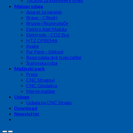
Točkovi za kontejnere Emes
Maloprodaja
Aparat za varenje
Brave – Cilindri
Brusne i Rezne ploče
Elektro Alat Makita
Elektrode – CO2 žice
HTZ OPREMA
Kvake
Pur Pene – Silikoni
Rasprodaja dok traju zalihe
Šrafovska roba
Mašinski park
Prese
CNC Strugovi
CNC Glodalica
Merne mašine
Usluge
Usluga na CNC Strugu
Download
Newsletter