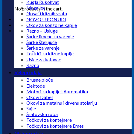
Kugla Rukohvat
Mazalice
No products in the cart.
Nosači kliznih vrata
NOVO U PONUDI
Okov za konzolne kapije
Razno – Usluge
Šarke limene za varenje
Šarke štelujuće
Šarke za varenje
Točkići za klizne kapije
Ušice za katanac
Razno
Veleprodaja
Brusne ploče
Elektode
Motori za kapije i Automatika
Okovi Dabel
Okovi za metalnu i drvenu stolariju
Sajle
Šrafovska roba
Točkovi za kontejnere
Točkovi za kontejnere Emes
Maloprodaja