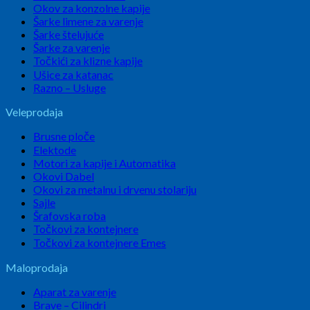
Okov za konzolne kapije
Šarke limene za varenje
Šarke štelujuće
Šarke za varenje
Točkići za klizne kapije
Ušice za katanac
Razno – Usluge
Veleprodaja
Brusne ploče
Elektode
Motori za kapije i Automatika
Okovi Dabel
Okovi za metalnu i drvenu stolariju
Sajle
Šrafovska roba
Točkovi za kontejnere
Točkovi za kontejnere Emes
Maloprodaja
Aparat za varenje
Brave – Cilindri