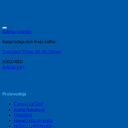
Add to wishlist
Rasprodaja dok traju zalihe
Zvezdasti Ekser 38-48-58mm
600,0
RSD
Add to cart
Proizvodnja
Čepovi za Cevi
Kugla Rukohvat
Mazalice
Nosači kliznih vrata
NOVO U PONUDI