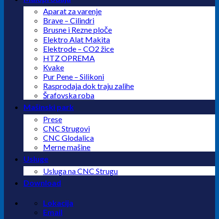
Aparat za varenje
Brave – Cilindri
Brusne i Rezne ploče
Elektro Alat Makita
Elektrode – CO2 žice
HTZ OPREMA
Kvake
Pur Pene – Silikoni
Rasprodaja dok traju zalihe
Šrafovska roba
Mašinski park
Prese
CNC Strugovi
CNC Glodalica
Merne mašine
Usluge
Usluga na CNC Strugu
Download
Lokacija
Email