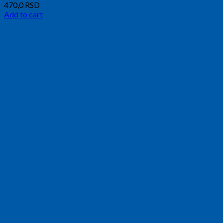
470,0
RSD
Add to cart