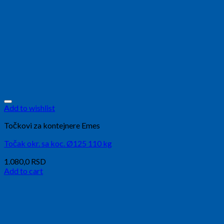
Add to wishlist
Točkovi za kontejnere Emes
Točak okr. sa koc. Ø125 110 kg
1.080,0
RSD
Add to cart