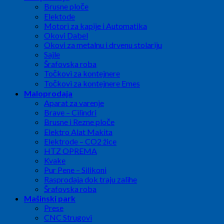
Brusne ploče
Elektode
Motori za kapije i Automatika
Okovi Dabel
Okovi za metalnu i drvenu stolariju
Sajle
Šrafovska roba
Točkovi za kontejnere
Točkovi za kontejnere Emes
Maloprodaja
Aparat za varenje
Brave – Cilindri
Brusne i Rezne ploče
Elektro Alat Makita
Elektrode – CO2 žice
HTZ OPREMA
Kvake
Pur Pene – Silikoni
Rasprodaja dok traju zalihe
Šrafovska roba
Mašinski park
Prese
CNC Strugovi