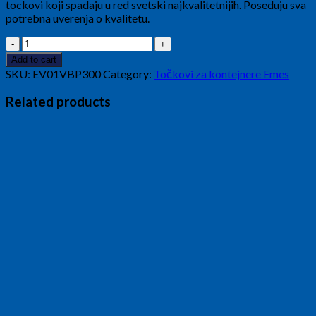
tockovi koji spadaju u red svetski najkvalitetnijih. Poseduju sva
potrebna uverenja o kvalitetu.
Točak
okretni
Add to cart
Nosiv
SKU:
EV01VBP300
Category:
Točkovi za kontejnere Emes
1.600
kg
Related products
Ø300/70
quantity