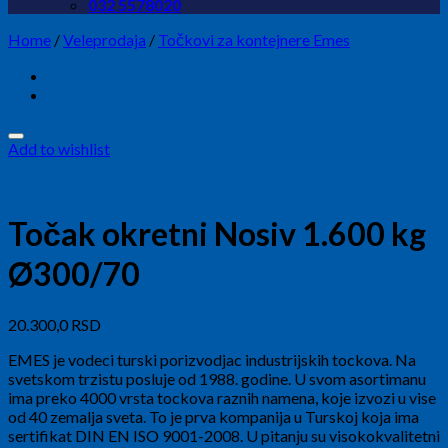
032 5578020
Home
/
Veleprodaja
/
Točkovi za kontejnere Emes
Add to wishlist
Točak okretni Nosiv 1.600 kg
Ø300/70
20.300,0
RSD
EMES je vodeci turski porizvodjac industrijskih tockova. Na
svetskom trzistu posluje od 1988. godine. U svom asortimanu
ima preko 4000 vrsta tockova raznih namena, koje izvozi u vise
od 40 zemalja sveta. To je prva kompanija u Turskoj koja ima
sertifikat DIN EN ISO 9001-2008. U pitanju su visokokvalitetni