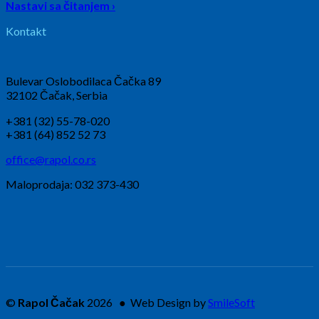
Nastavi sa čitanjem ›
Kontakt
Bulevar Oslobodilaca Čačka 89
32102 Čačak, Serbia
+381 (32) 55-78-020
+381 (64) 852 52 73
office@rapol.co.rs
Maloprodaja: 032 373-430
©
Rapol Čačak
2026 ● Web Design by
SmileSoft