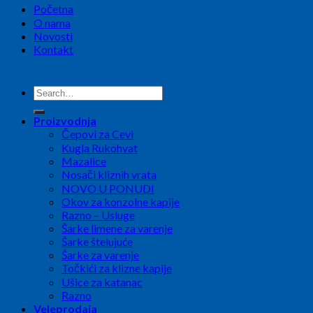
Početna
O nama
Novosti
Kontakt
Search
for:
Proizvodnja
Čepovi za Cevi
Kugla Rukohvat
Mazalice
Nosači kliznih vrata
NOVO U PONUDI
Okov za konzolne kapije
Razno – Usluge
Šarke limene za varenje
Šarke štelujuće
Šarke za varenje
Točkići za klizne kapije
Ušice za katanac
Razno
Veleprodaja