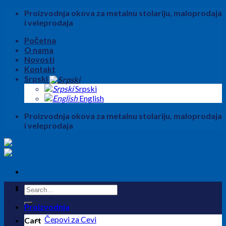
Skip
Proizvodnja okova za metalnu stolariju, maloprodaja
to
i veleprodaja
content
Početna
O nama
Novosti
Kontakt
Srpski
Srpski
English
Proizvodnja okova za metalnu stolariju, maloprodaja
i veleprodaja
Search
for:
Proizvodnja
Čepovi za Cevi
Cart