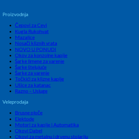
Proizvodnja
Čepovi za Cevi
Kugla Rukohvat
Mazalice
Nosači kliznih vrata
NOVO U PONUDI
Okov za konzolne kapije
Šarke limene za varenje
Šarke štelujuće
Šarke za varenje
Točkići za klizne kapije
Ušice za katanac
Razno – Usluge
Veleprodaja
Brusne ploče
Elektode
Motori za kapije i Automatika
Okovi Dabel
Okovi za metalnu i drvenu stolariju