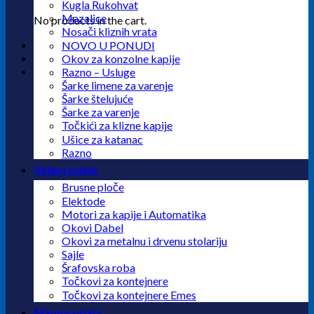
Kugla Rukohvat
Mazalice
No products in the cart.
Nosači kliznih vrata
NOVO U PONUDI
Okov za konzolne kapije
Razno – Usluge
Šarke limene za varenje
Šarke štelujuće
Šarke za varenje
Točkići za klizne kapije
Ušice za katanac
Razno
Veleprodaja
Brusne ploče
Elektode
Motori za kapije i Automatika
Okovi Dabel
Okovi za metalnu i drvenu stolariju
Sajle
Šrafovska roba
Točkovi za kontejnere
Točkovi za kontejnere Emes
Maloprodaja