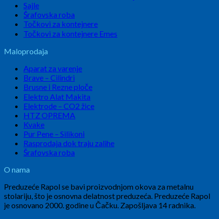
Sajle
Šrafovska roba
Točkovi za kontejnere
Točkovi za kontejnere Emes
Maloprodaja
Aparat za varenje
Brave – Cilindri
Brusne i Rezne ploče
Elektro Alat Makita
Elektrode – CO2 žice
HTZ OPREMA
Kvake
Pur Pene – Silikoni
Rasprodaja dok traju zalihe
Šrafovska roba
O nama
Preduzeće Rapol se bavi proizvodnjom okova za metalnu
stolariju, što je osnovna delatnost preduzeća. Preduzeće Rapol
je osnovano 2000. godine u Čačku. Zapošljava 14 radnika.