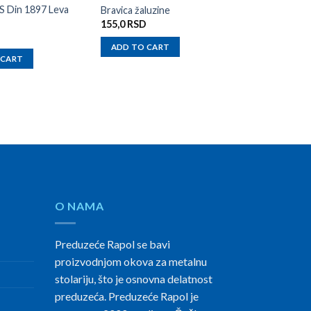
S Din 1897 Leva
Bravica žaluzine
Držač kapka d
155,0
RSD
0,0
RSD
ADD TO CART
ADD TO CAR
 CART
O NAMA
Preduzeće Rapol se bavi
proizvodnjom okova za metalnu
stolariju, što je osnovna delatnost
preduzeća. Preduzeće Rapol je