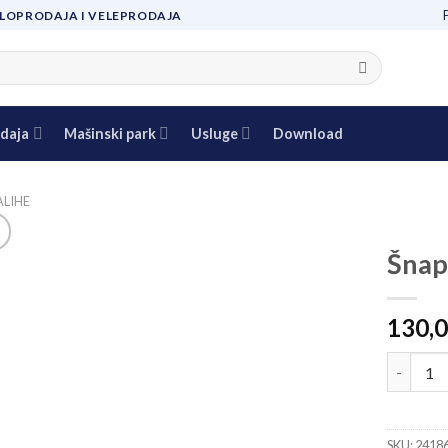
LOPRODAJA I VELEPRODAJA
daja
Mašinski park
Usluge
Download
ALIHE
Šnap
Add to
130,
wishlist
Šnaper z
SKU:
2418