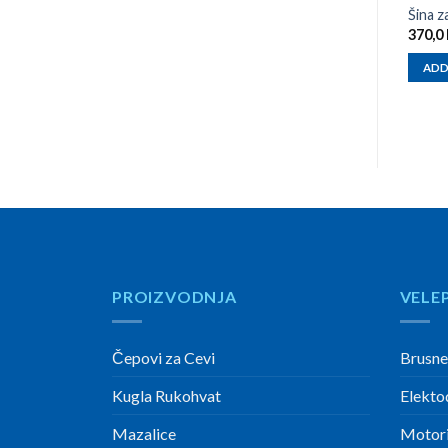
Šina z
370,0
ADD
PROIZVODNJA
VELE
Čepovi za Cevi
Brusne
Kugla Rukohvat
Elekto
Mazalice
Motori