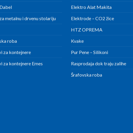
Dabel
Elektro Alat Makita
a metalnu i drvenu stolariju
Elektrode – CO2 žice
HTZ OPREMA
ska roba
Kvake
i za kontejnere
Pur Pene – Silikoni
i za kontejnere Emes
Rasprodaja dok traju zalihe
Šrafovska roba