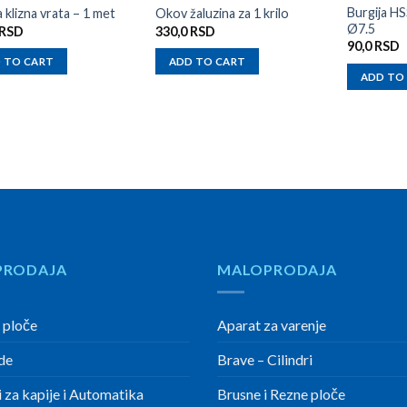
Burgija HS
a klizna vrata – 1 met
Okov žaluzina za 1 krilo
Ø7.5
RSD
330,0
RSD
90,0
RSD
 TO CART
ADD TO CART
ADD TO
PRODAJA
MALOPRODAJA
 ploče
Aparat za varenje
de
Brave – Cilindri
 za kapije i Automatika
Brusne i Rezne ploče