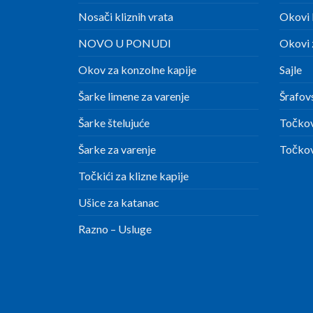
Nosači kliznih vrata
Okovi 
NOVO U PONUDI
Okovi z
Okov za konzolne kapije
Sajle
Šarke limene za varenje
Šrafov
Šarke štelujuće
Točkov
Šarke za varenje
Točkov
Točkići za klizne kapije
Ušice za katanac
Razno – Usluge