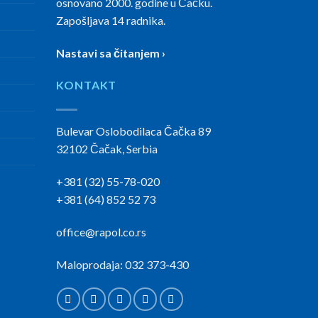
osnovano 2000. godine u Čačku.
Zapošljava 14 radnika.
Nastavi sa čitanjem ›
KONTAKT
Bulevar Oslobodilaca Čačka 89
32102 Čačak, Serbia
+381 (32) 55-78-020
+381 (64) 852 52 73
office@rapol.co.rs
Maloprodaja: 032 373-430