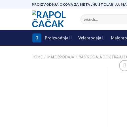
Skip
PROIZVODNJA OKOVA ZA METALNU STOLARIJU, MA
to
content
Search
for:
Proizvodnja
Veleprodaja
Malopro
HOME
/
MALOPRODAJA
/
RASPRODAJA DOK TRAJU Z