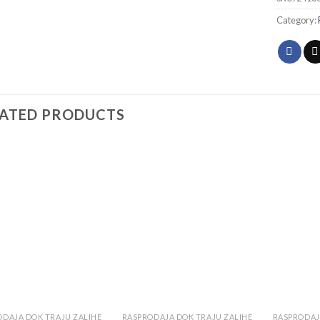
Category:
LATED PRODUCTS
Add to
Add to
wishlist
wishlist
ODAJA DOK TRAJU ZALIHE
RASPRODAJA DOK TRAJU ZALIHE
RASPRODAJ