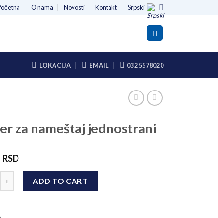
Početna
O nama
Novosti
Kontakt
Srpski
LOKACIJA
EMAIL
032 5578020
er za nameštaj jednostrani
0
RSD
a nameštaj jednostrani quantity
ADD TO CART
6