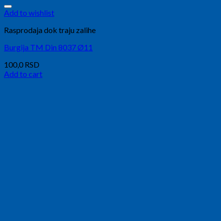
Add to wishlist
Rasprodaja dok traju zalihe
Burgija TM Din 8037 Ø11
100,0
RSD
Add to cart