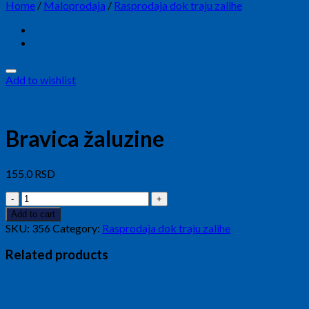
Home
/
Maloprodaja
/
Rasprodaja dok traju zalihe
Add to wishlist
Bravica žaluzine
155,0
RSD
Bravica
žaluzine
Add to cart
quantity
SKU:
356
Category:
Rasprodaja dok traju zalihe
Related products