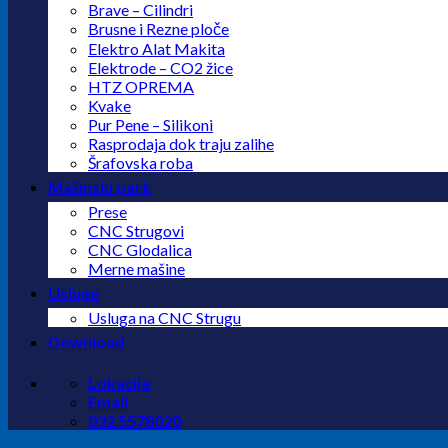
Brave – Cilindri
Brusne i Rezne ploče
Elektro Alat Makita
Elektrode – CO2 žice
HTZ OPREMA
Kvake
Pur Pene – Silikoni
Rasprodaja dok traju zalihe
Šrafovska roba
Mašinski park
Prese
CNC Strugovi
CNC Glodalica
Merne mašine
Usluge
Usluga na CNC Strugu
Download
Lokacija
Email
032 5578020