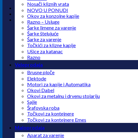
Nosači kliznih vrata
NOVO U PONUDI
Okov za konzolne kapije
Razno – Usluge
Šarke limene za varenje
Šarke štelujuće
Šarke za varenje
Točkići za klizne kapije
Ušice za katanac
Razno
Veleprodaja
Brusne ploče
Elektode
Motori za kapije i Automatika
Okovi Dabel
Okovi za metalnu i drvenu stolariju
Sajle
Šrafovska roba
Točkovi za kontejnere
Točkovi za kontejnere Emes
Maloprodaja
Aparat za varenje