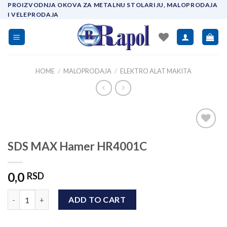
Skip
PROIZVODNJA OKOVA ZA METALNU STOLARIJU, MALOPRODAJA
I VELEPRODAJA
to
content
HOME
/
MALOPRODAJA
/
ELEKTRO ALAT MAKITA
Add to
SDS MAX Hamer HR4001C
wishlist
0,0
RSD
SDS MAX Hamer HR4001C quantity
ADD TO CART