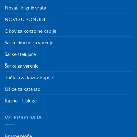
Nosači kliznih vrata
NOVO U PONUDI
Okov za konzolne kapije
Šarke limene za varenje
Šarke štelujuće
Šarke za varenje
Točkići za klizne kapije
Ušice za katanac
Razno – Usluge
VELEPRODAJA
Brusne ploče