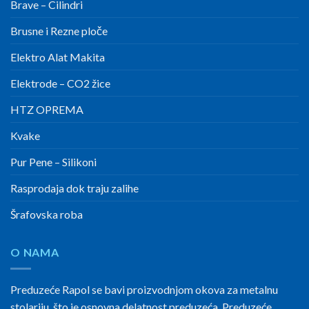
Brave – Cilindri
Brusne i Rezne ploče
Elektro Alat Makita
Elektrode – CO2 žice
HTZ OPREMA
Kvake
Pur Pene – Silikoni
Rasprodaja dok traju zalihe
Šrafovska roba
O NAMA
Preduzeće Rapol se bavi proizvodnjom okova za metalnu
stolariju, što je osnovna delatnost preduzeća. Preduzeće