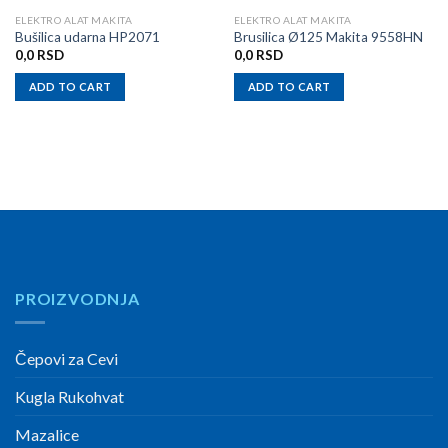
ELEKTRO ALAT MAKITA
ELEKTRO ALAT MAKITA
Bušilica udarna HP2071
Brusilica Ø125 Makita 9558HN
0,0
RSD
0,0
RSD
ADD TO CART
ADD TO CART
PROIZVODNJA
Čepovi za Cevi
Kugla Rukohvat
Mazalice