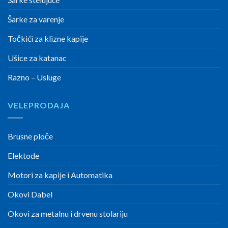
Šarke za varenje
Točkići za klizne kapije
Ušice za katanac
Razno – Usluge
VELEPRODAJA
Brusne ploče
Elektode
Motori za kapije i Automatika
Okovi Dabel
Okovi za metalnu i drvenu stolariju