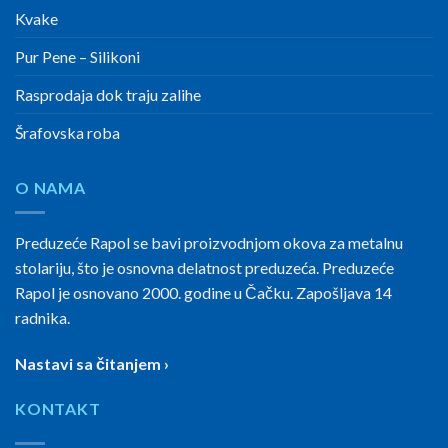
Kvake
Pur Pene – Silikoni
Rasprodaja dok traju zalihe
Šrafovska roba
O NAMA
Preduzeće Rapol se bavi proizvodnjom okova za metalnu
stolariju, što je osnovna delatnost preduzeća. Preduzeće
Rapol je osnovano 2000. godine u Čačku. Zapošljava 14
radnika.
Nastavi sa čitanjem ›
KONTAKT