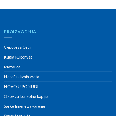
PROIZVODNJA
Čepovi za Cevi
Kugla Rukohvat
Mazalice
Nosači kliznih vrata
NOVO U PONUDI
Okov za konzolne kapije
Šarke limene za varenje
Šarke štelujuće