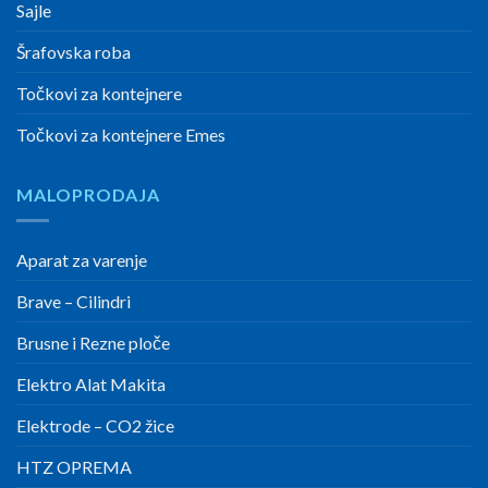
Sajle
Šrafovska roba
Točkovi za kontejnere
Točkovi za kontejnere Emes
MALOPRODAJA
Aparat za varenje
Brave – Cilindri
Brusne i Rezne ploče
Elektro Alat Makita
Elektrode – CO2 žice
HTZ OPREMA