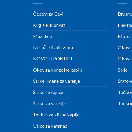
Čepovi za Cevi
Brusne
Kugla Rukohvat
Elekto
Mazalice
Motori
Nosači kliznih vrata
Okovi 
NOVO U PONUDI
Okovi z
Okov za konzolne kapije
Sajle
Šarke limene za varenje
Šrafov
Šarke štelujuće
Točkov
Šarke za varenje
Točkov
Točkići za klizne kapije
Ušice za katanac