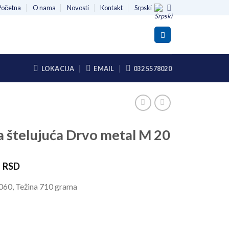
Početna
O nama
Novosti
Kontakt
Srpski
LOKACIJA
EMAIL
032 5578020
a štelujuća Drvo metal M 20
0
RSD
60, Težina 710 grama