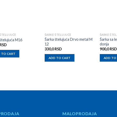
 ŠTELUJUĆE
ŠARKE ŠTELUJUĆE
ŠARKE ŠTE
Šarka štelujuća Drvo metal M
Šarka sa le
štelujuća M16
12
donja
RSD
330,0
RSD
900,0
RSD
 TO CART
ADD TO CART
ADD TO
PRODAJA
MALOPRODAJA