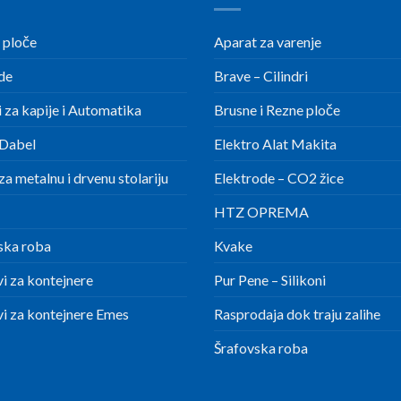
 ploče
Aparat za varenje
de
Brave – Cilindri
 za kapije i Automatika
Brusne i Rezne ploče
Dabel
Elektro Alat Makita
a metalnu i drvenu stolariju
Elektrode – CO2 žice
HTZ OPREMA
ska roba
Kvake
i za kontejnere
Pur Pene – Silikoni
i za kontejnere Emes
Rasprodaja dok traju zalihe
Šrafovska roba