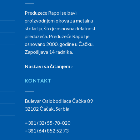
Preduzeće Rapol se bavi
proizvodnjom okova za metalnu
stolariju, što je osnovna delatnost
preduzeća. Preduzeće Rapol je
osnovano 2000. godine u Čačku.
Zapošljava 14 radnika.
Nastavi sa čitanjem ›
KONTAKT
Bulevar Oslobodilaca Čačka 89
32102 Čačak, Serbia
+381 (32) 55-78-020
+381 (64) 852 52 73