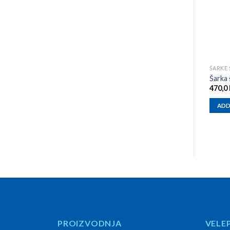
ŠARKE
Šarka 
470,0
ADD
PROIZVODNJA
VELE