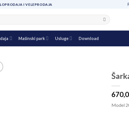
LOPRODAJA I VELEPRODAJA
daja
Mašinski park
Usluge
Download
Šark
Add to
670,
wishlist
Model 20