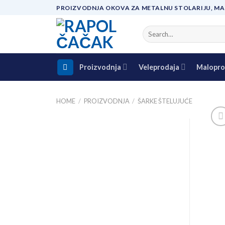
Skip
PROIZVODNJA OKOVA ZA METALNU STOLARIJU, MA
to
content
Search
for:
Proizvodnja
Veleprodaja
Malopro
HOME
/
PROIZVODNJA
/
ŠARKE ŠTELUJUĆE