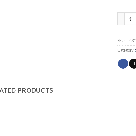
Šarka št
SKU:
JL03
Category:
LATED PRODUCTS
Add to
Add to
wishlist
wishlist