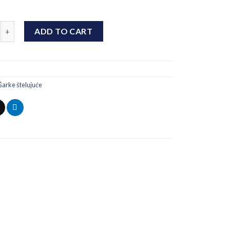
elujuća Drvo metal M 20 quantity
ADD TO CART
C
Šarke štelujuće
Add to
Add to
wishlist
wishlist