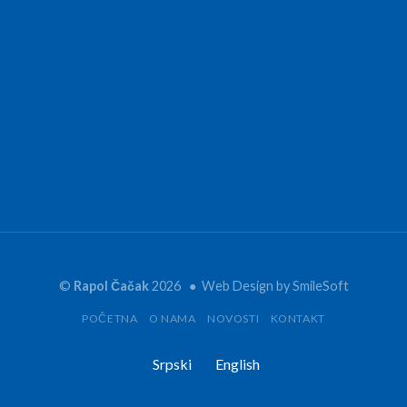
©
Rapol Čačak
2026 ● Web Design by
SmileSoft
POČETNA
O NAMA
NOVOSTI
KONTAKT
Srpski
English