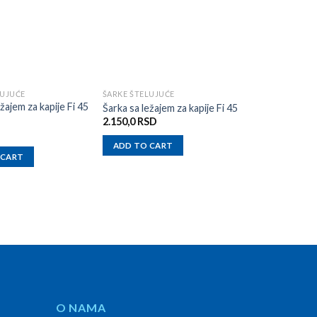
LUJUĆE
ŠARKE ŠTELUJUĆE
ŠARKE ŠTELUJU
žajem za kapije Fi 45
Šarka sa ležajem za kapije Fi 45
Šarka donja Ø
2.150,0
RSD
670,0
RSD
ADD TO CART
ADD TO CAR
 CART
O NAMA