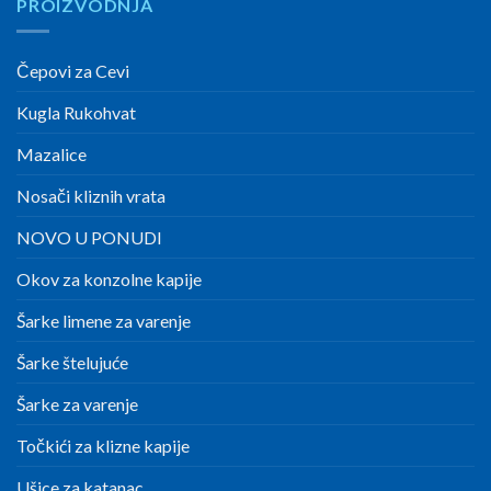
PROIZVODNJA
Čepovi za Cevi
Kugla Rukohvat
Mazalice
Nosači kliznih vrata
NOVO U PONUDI
Okov za konzolne kapije
Šarke limene za varenje
Šarke štelujuće
Šarke za varenje
Točkići za klizne kapije
Ušice za katanac