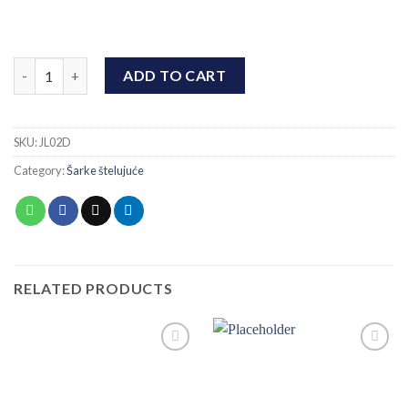
Šarka štelujuća M24 quantity
ADD TO CART
SKU:
JL02D
Category:
Šarke štelujuće
RELATED PRODUCTS
Add to
Add to
wishlist
wishlist