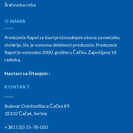
Šrafovska roba
O NAMA
Preduzeće Rapol se bavi proizvodnjom okova za metalnu
stolariju, što je osnovna delatnost preduzeća. Preduzeće
Rapol je osnovano 2000. godine u Čačku. Zapošljava 14
radnika.
Nastavi sa čitanjem ›
KONTAKT
Bulevar Oslobodilaca Čačka 89
32102 Čačak, Serbia
+381 (32) 55-78-020