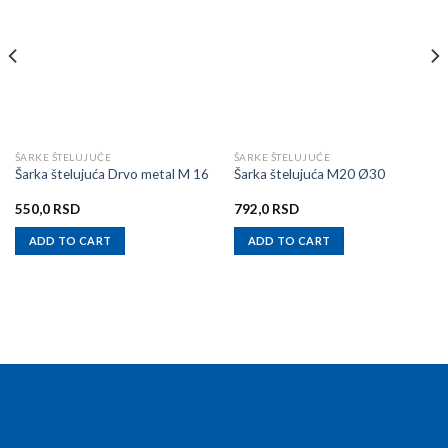
ŠARKE ŠTELUJUĆE
ŠARKE ŠTELUJUĆE
Šarka štelujuća Drvo metal M 16
Šarka štelujuća M20 Ø30
550,0
RSD
792,0
RSD
ADD TO CART
ADD TO CART