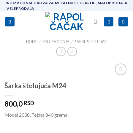
Skip
PROIZVODNJA OKOVA ZA METALNU STOLARIJU, MALOPRODAJA
I VELEPRODAJA
to
content
HOME
/
PROIZVODNJA
/
ŠARKE ŠTELUJUĆE
Add to
Šarka štelujuća M24
wishlist
800,0
RSD
Model 2038, Težina 840 grama