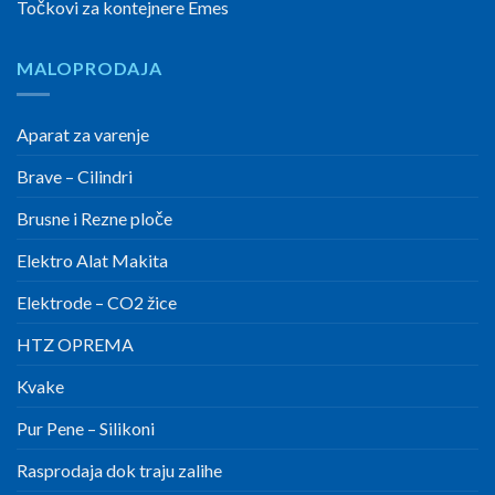
Točkovi za kontejnere Emes
MALOPRODAJA
Aparat za varenje
Brave – Cilindri
Brusne i Rezne ploče
Elektro Alat Makita
Elektrode – CO2 žice
HTZ OPREMA
Kvake
Pur Pene – Silikoni
Rasprodaja dok traju zalihe