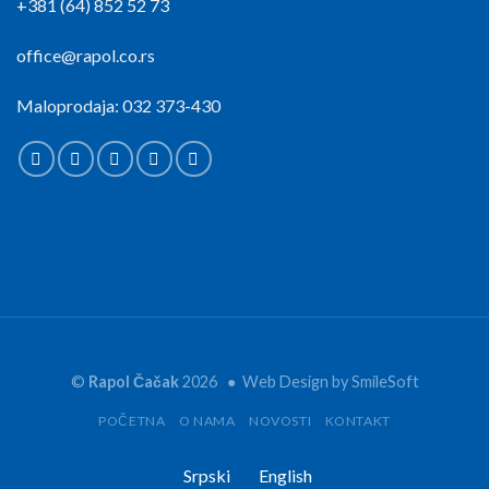
+381 (64) 852 52 73
office@rapol.co.rs
Maloprodaja: 032 373-430
©
Rapol Čačak
2026 ● Web Design by
SmileSoft
POČETNA
O NAMA
NOVOSTI
KONTAKT
Srpski
English