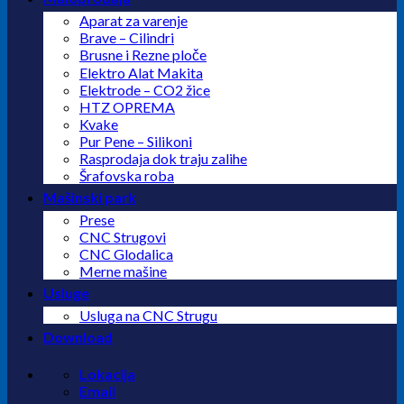
Aparat za varenje
Brave – Cilindri
Brusne i Rezne ploče
Elektro Alat Makita
Elektrode – CO2 žice
HTZ OPREMA
Kvake
Pur Pene – Silikoni
Rasprodaja dok traju zalihe
Šrafovska roba
Mašinski park
Prese
CNC Strugovi
CNC Glodalica
Merne mašine
Usluge
Usluga na CNC Strugu
Download
Lokacija
Email