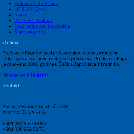
Elektrode – CO2 žice
HTZ OPREMA
Kvake
Pur Pene – Silikoni
Rasprodaja dok traju zalihe
Šrafovska roba
O nama
Preduzeće Rapol se bavi proizvodnjom okova za metalnu
stolariju, što je osnovna delatnost preduzeća. Preduzeće Rapol
je osnovano 2000. godine u Čačku. Zapošljava 14 radnika.
Nastavi sa čitanjem ›
Kontakt
Bulevar Oslobodilaca Čačka 89
32102 Čačak, Serbia
+381 (32) 55-78-020
+381 (64) 852 52 73