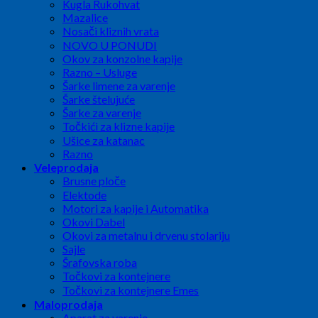
Kugla Rukohvat
Mazalice
Nosači kliznih vrata
NOVO U PONUDI
Okov za konzolne kapije
Razno – Usluge
Šarke limene za varenje
Šarke štelujuće
Šarke za varenje
Točkići za klizne kapije
Ušice za katanac
Razno
Veleprodaja
Brusne ploče
Elektode
Motori za kapije i Automatika
Okovi Dabel
Okovi za metalnu i drvenu stolariju
Sajle
Šrafovska roba
Točkovi za kontejnere
Točkovi za kontejnere Emes
Maloprodaja
Aparat za varenje