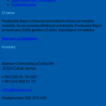
Šrafovska roba
O nama
Preduzeće Rapol se bavi proizvodnjom okova za metalnu
stolariju, što je osnovna delatnost preduzeća. Preduzeće Rapol
je osnovano 2000. godine u Čačku. Zapošljava 14 radnika.
Nastavi sa čitanjem ›
Kontakt
Bulevar Oslobodilaca Čačka 89
32102 Čačak, Serbia
+381 (32) 55-78-020
+381 (64) 852 52 73
office@rapol.co.rs
Maloprodaja: 032 373-430