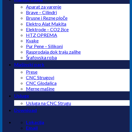
Aparat za varenje
Brave – Cilindri
Brusne i Rezne ploče
Elektro Alat Makita
Elektrode – CO2 žice
HTZ OPREMA
Kvake
Pur Pene – Silikoni
Rasprodaja dok traju zalihe
Šrafovska roba
Mašinski park
Prese
CNC Strugovi
CNC Glodalica
Merne mašine
Usluge
Usluga na CNC Strugu
Download
Lokacija
Email