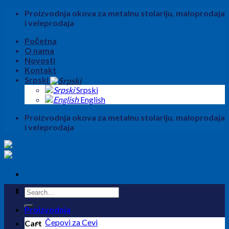
Skip
Proizvodnja okova za metalnu stolariju, maloprodaja
to
i veleprodaja
content
Početna
O nama
Novosti
Kontakt
Srpski
Srpski
English
Proizvodnja okova za metalnu stolariju, maloprodaja
i veleprodaja
Search
for:
Proizvodnja
Čepovi za Cevi
Cart