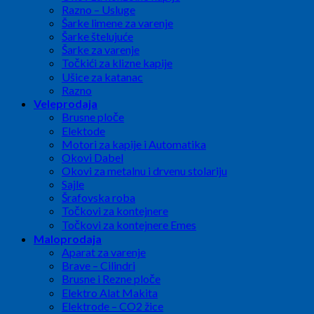
Razno – Usluge
Šarke limene za varenje
Šarke štelujuće
Šarke za varenje
Točkići za klizne kapije
Ušice za katanac
Razno
Veleprodaja
Brusne ploče
Elektode
Motori za kapije i Automatika
Okovi Dabel
Okovi za metalnu i drvenu stolariju
Sajle
Šrafovska roba
Točkovi za kontejnere
Točkovi za kontejnere Emes
Maloprodaja
Aparat za varenje
Brave – Cilindri
Brusne i Rezne ploče
Elektro Alat Makita
Elektrode – CO2 žice