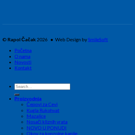
©
Rapol Čačak
2026 ● Web Design by
SmileSoft
Početna
O nama
Novosti
Kontakt
Search
for:
Proizvodnja
Čepovi za Cevi
Kugla Rukohvat
Mazalice
Nosači kliznih vrata
NOVO U PONUDI
Okov za konzolne kapije