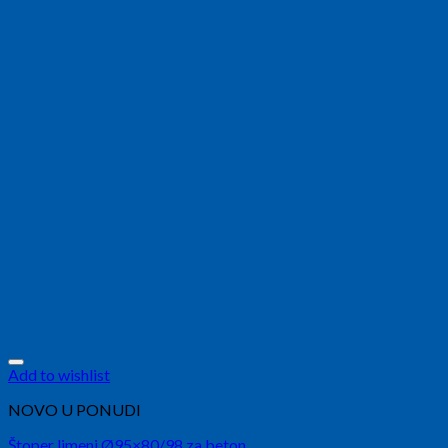
Add to wishlist
NOVO U PONUDI
Štoper limeni Ø95×80/98 za beton