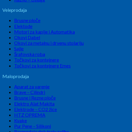
Veleprodaja
Brusne ploče
Elektode
Motori za kapije i Automatika
Okovi Dabel
Okovi za metalnu i drvenu stolariju
Sajle
Šrafovska roba
Točkovi za kontejnere
Točkovi za kontejnere Emes
Maloprodaja
Aparat za varenje
Brave – Cilindri
Brusne i Rezne ploče
Elektro Alat Makita
Elektrode – CO2 žice
HTZ OPREMA
Kvake
Pur Pene – Silikoni
Rasprodaja dok traju zalihe