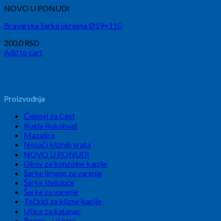
NOVO U PONUDI
Bravarska šarka ukrasna Ø19×110
200,0
RSD
Add to cart
Proizvodnja
Čepovi za Cevi
Kugla Rukohvat
Mazalice
Nosači kliznih vrata
NOVO U PONUDI
Okov za konzolne kapije
Šarke limene za varenje
Šarke štelujuće
Šarke za varenje
Točkići za klizne kapije
Ušice za katanac
Razno – Usluge