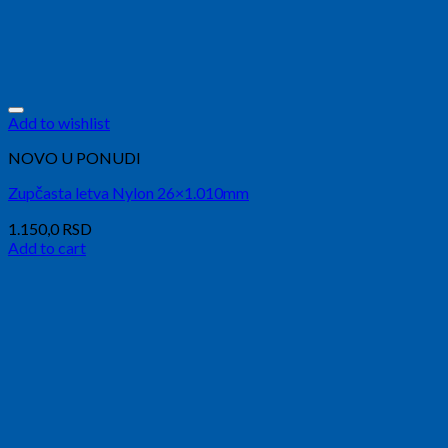
Add to wishlist
NOVO U PONUDI
Zupčasta letva Nylon 26×1.010mm
1.150,0
RSD
Add to cart