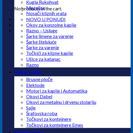
Kugla Rukohvat
Mazalice
No products in the cart.
Nosači kliznih vrata
NOVO U PONUDI
Okov za konzolne kapije
Razno – Usluge
Šarke limene za varenje
Šarke štelujuće
Šarke za varenje
Točkići za klizne kapije
Ušice za katanac
Razno
Veleprodaja
Brusne ploče
Elektode
Motori za kapije i Automatika
Okovi Dabel
Okovi za metalnu i drvenu stolariju
Sajle
Šrafovska roba
Točkovi za kontejnere
Točkovi za kontejnere Emes
Maloprodaja