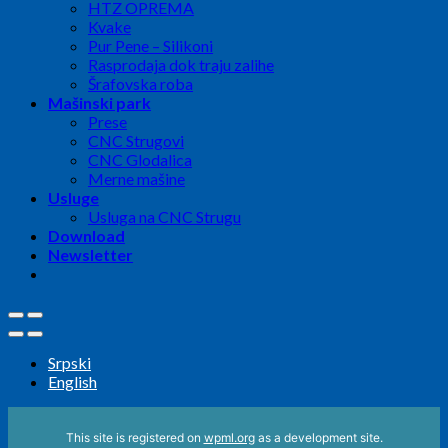
HTZ OPREMA
Kvake
Pur Pene – Silikoni
Rasprodaja dok traju zalihe
Šrafovska roba
Mašinski park
Prese
CNC Strugovi
CNC Glodalica
Merne mašine
Usluge
Usluga na CNC Strugu
Download
Newsletter
Srpski
English
This site is registered on
wpml.org
as a development site.