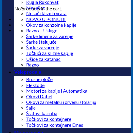
Kugla Rukohvat
Mazalice
No products in the cart.
Nosači kliznih vrata
NOVO U PONUDI
Okov za konzolne kapije
Razno – Usluge
Šarke limene za varenje
Šarke štelujuće
Šarke za varenje
Točkići za klizne kapije
Ušice za katanac
Razno
Veleprodaja
Brusne ploče
Elektode
Motori za kapije i Automatika
Okovi Dabel
Okovi za metalnu i drvenu stolariju
Sajle
Šrafovska roba
Točkovi za kontejnere
Točkovi za kontejnere Emes
Maloprodaja