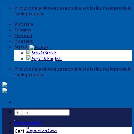
Skip
Proizvodnja okova za metalnu stolariju, maloprodaja
to
i veleprodaja
content
Početna
O nama
Novosti
Kontakt
Srpski
Srpski
English
Proizvodnja okova za metalnu stolariju, maloprodaja
i veleprodaja
Search
for:
Proizvodnja
Čepovi za Cevi
Cart