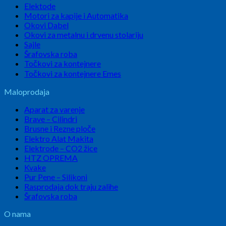
Elektode
Motori za kapije i Automatika
Okovi Dabel
Okovi za metalnu i drvenu stolariju
Sajle
Šrafovska roba
Točkovi za kontejnere
Točkovi za kontejnere Emes
Maloprodaja
Aparat za varenje
Brave – Cilindri
Brusne i Rezne ploče
Elektro Alat Makita
Elektrode – CO2 žice
HTZ OPREMA
Kvake
Pur Pene – Silikoni
Rasprodaja dok traju zalihe
Šrafovska roba
O nama