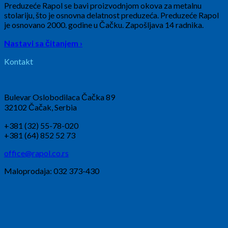
Preduzeće Rapol se bavi proizvodnjom okova za metalnu
stolariju, što je osnovna delatnost preduzeća. Preduzeće Rapol
je osnovano 2000. godine u Čačku. Zapošljava 14 radnika.
Nastavi sa čitanjem ›
Kontakt
Bulevar Oslobodilaca Čačka 89
32102 Čačak, Serbia
+381 (32) 55-78-020
+381 (64) 852 52 73
office@rapol.co.rs
Maloprodaja: 032 373-430