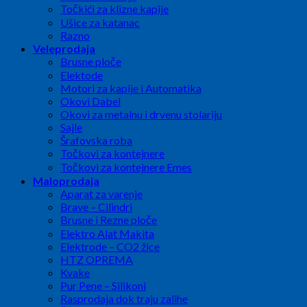
Točkići za klizne kapije
Ušice za katanac
Razno
Veleprodaja
Brusne ploče
Elektode
Motori za kapije i Automatika
Okovi Dabel
Okovi za metalnu i drvenu stolariju
Sajle
Šrafovska roba
Točkovi za kontejnere
Točkovi za kontejnere Emes
Maloprodaja
Aparat za varenje
Brave – Cilindri
Brusne i Rezne ploče
Elektro Alat Makita
Elektrode – CO2 žice
HTZ OPREMA
Kvake
Pur Pene – Silikoni
Rasprodaja dok traju zalihe