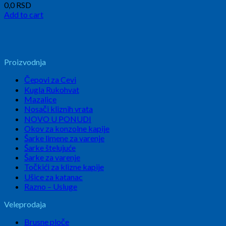
0,0
RSD
Add to cart
Proizvodnja
Čepovi za Cevi
Kugla Rukohvat
Mazalice
Nosači kliznih vrata
NOVO U PONUDI
Okov za konzolne kapije
Šarke limene za varenje
Šarke štelujuće
Šarke za varenje
Točkići za klizne kapije
Ušice za katanac
Razno – Usluge
Veleprodaja
Brusne ploče