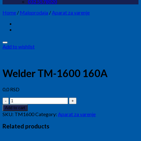
032 5578020
Home
/
Maloprodaja
/
Aparat za varenje
Add to wishlist
Welder TM-1600 160A
0,0
RSD
Welder
TM-
Add to cart
1600
SKU:
TM1600
Category:
Aparat za varenje
160A
quantity
Related products