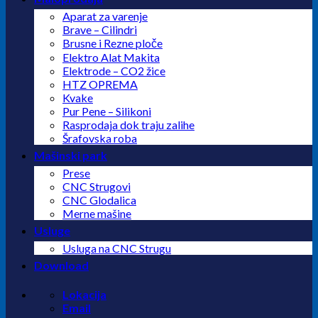
Aparat za varenje
Brave – Cilindri
Brusne i Rezne ploče
Elektro Alat Makita
Elektrode – CO2 žice
HTZ OPREMA
Kvake
Pur Pene – Silikoni
Rasprodaja dok traju zalihe
Šrafovska roba
Mašinski park
Prese
CNC Strugovi
CNC Glodalica
Merne mašine
Usluge
Usluga na CNC Strugu
Download
Lokacija
Email