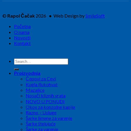
©
Rapol Čačak
2026 ● Web Design by
SmileSoft
Početna
O nama
Novosti
Kontakt
Search
for:
Proizvodnja
Čepovi za Cevi
Kugla Rukohvat
Mazalice
Nosači kliznih vrata
NOVO U PONUDI
Okov za konzolne kapije
Razno – Usluge
Šarke limene za varenje
Šarke štelujuće
Šarke za varenje