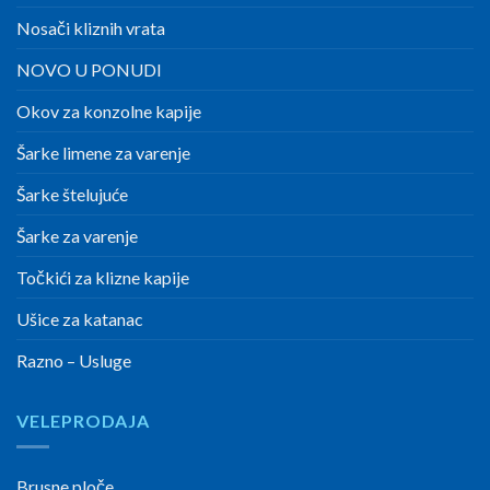
Nosači kliznih vrata
NOVO U PONUDI
Okov za konzolne kapije
Šarke limene za varenje
Šarke štelujuće
Šarke za varenje
Točkići za klizne kapije
Ušice za katanac
Razno – Usluge
VELEPRODAJA
Brusne ploče