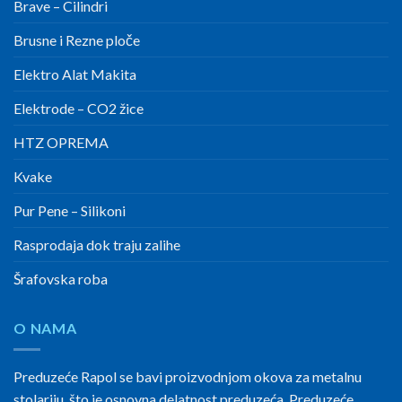
Brave – Cilindri
Brusne i Rezne ploče
Elektro Alat Makita
Elektrode – CO2 žice
HTZ OPREMA
Kvake
Pur Pene – Silikoni
Rasprodaja dok traju zalihe
Šrafovska roba
O NAMA
Preduzeće Rapol se bavi proizvodnjom okova za metalnu
stolariju, što je osnovna delatnost preduzeća. Preduzeće