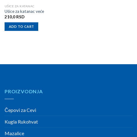
UŠICE ZA KATANAC
Ušice za katanac veće
210,0
RSD
ADD TO CART
PROIZVODNJA
Čepovi za Cevi
Kugla Rukohvat
Mazalice