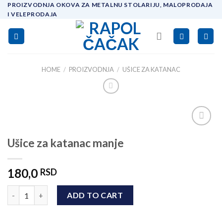
Skip
PROIZVODNJA OKOVA ZA METALNU STOLARIJU, MALOPRODAJA
I VELEPRODAJA
to
content
HOME
/
PROIZVODNJA
/
UŠICE ZA KATANAC
Add to
Ušice za katanac manje
wishlist
180,0
RSD
Ušice za katanac manje quantity
ADD TO CART