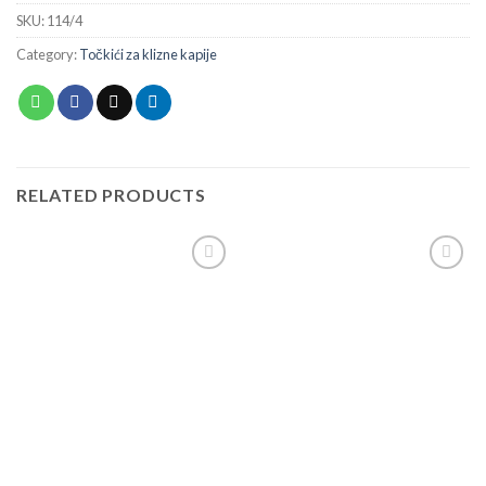
SKU:
114/4
Category:
Točkići za klizne kapije
RELATED PRODUCTS
Add to
Add to
wishlist
wishlist