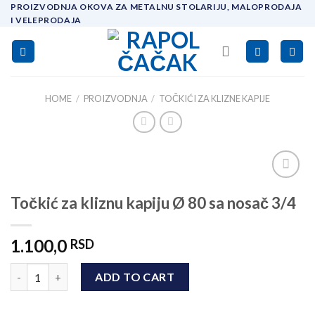
Skip
PROIZVODNJA OKOVA ZA METALNU STOLARIJU, MALOPRODAJA
I VELEPRODAJA
to
content
HOME
/
PROIZVODNJA
/
TOČKIĆI ZA KLIZNE KAPIJE
Add to
Točkić za kliznu kapiju Ø 80 sa nosač 3/4
wishlist
1.100,0
RSD
Točkić za kliznu kapiju Ø 80 sa nosač 3/4 quantity
ADD TO CART