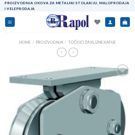
Skip
PROIZVODNJA OKOVA ZA METALNU STOLARIJU, MALOPRODAJA
I VELEPRODAJA
to
content
HOME
/
PROIZVODNJA
/
TOČKIĆI ZA KLIZNE KAPIJE
Add to
wishlist