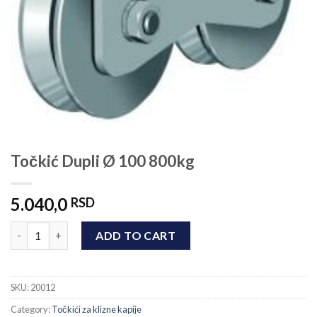
Točkić Dupli Ø 100 800kg
5.040,0
RSD
Točkić Dupli Ø 100 800kg quantity
ADD TO CART
SKU:
20012
Category:
Točkići za klizne kapije