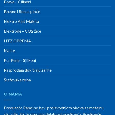
Brave – Cilindri
Brusne i Rezne ploče
Elektro Alat Makita
Elektrode – CO2 žice
HTZ OPREMA
Kvake
Pur Pene – Silikoni
Rasprodaja dok traju zalihe
Šrafovska roba
O NAMA
Preduzeće Rapol se bavi proizvodnjom okova za metalnu
stolariju, što je osnovna delatnost preduzeća. Preduzeće