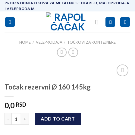
Skip
PROIZVODNJA OKOVA ZA METALNU STOLARIJU, MALOPRODAJA
I VELEPRODAJA
to
content
HOME
/
VELEPRODAJA
/
TOČKOVI ZA KONTEJNERE
Add to
Točak rezervni Ø 160 145kg
wishlist
0,0
RSD
Točak rezervni Ø 160 145kg quantity
ADD TO CART