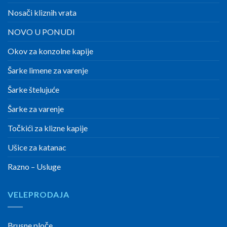
Nosači kliznih vrata
NOVO U PONUDI
Okov za konzolne kapije
Šarke limene za varenje
Šarke štelujuće
Šarke za varenje
Točkići za klizne kapije
Ušice za katanac
Razno – Usluge
VELEPRODAJA
Brusne ploče