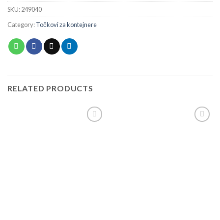
SKU:
249040
Category:
Točkovi za kontejnere
RELATED PRODUCTS
Add to
Add to
wishlist
wishlist