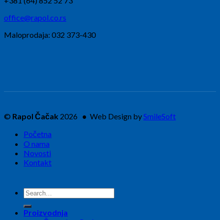
+381 (64) 852 52 73
office@rapol.co.rs
Maloprodaja: 032 373-430
©
Rapol Čačak
2026 ● Web Design by
SmileSoft
Početna
O nama
Novosti
Kontakt
Search
for:
Proizvodnja