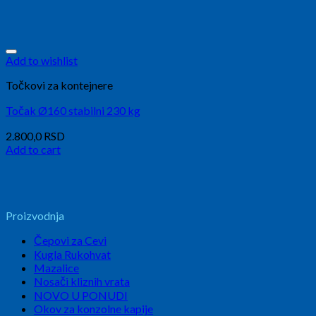
Add to wishlist
Točkovi za kontejnere
Točak Ø160 stabilni 230 kg
2.800,0
RSD
Add to cart
Proizvodnja
Čepovi za Cevi
Kugla Rukohvat
Mazalice
Nosači kliznih vrata
NOVO U PONUDI
Okov za konzolne kapije