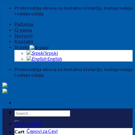
Skip
Proizvodnja okova za metalnu stolariju, maloprodaja
to
i veleprodaja
content
Početna
O nama
Novosti
Kontakt
Srpski
Srpski
English
Proizvodnja okova za metalnu stolariju, maloprodaja
i veleprodaja
Search
for:
Proizvodnja
Čepovi za Cevi
Cart