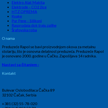
Elektro Alat Makita
Elektrode – CO2 žice
HTZ OPREMA
Kvake
Pur Pene – Silikoni
Rasprodaja dok traju zalihe
Šrafovska roba
O nama
Preduzeće Rapol se bavi proizvodnjom okova za metalnu
stolariju, što je osnovna delatnost preduzeća. Preduzeće Rapol
je osnovano 2000. godine u Čačku. Zapošljava 14 radnika.
Nastavi sa čitanjem ›
Kontakt
Bulevar Oslobodilaca Čačka 89
32102 Čačak, Serbia
+381 (32) 55-78-020