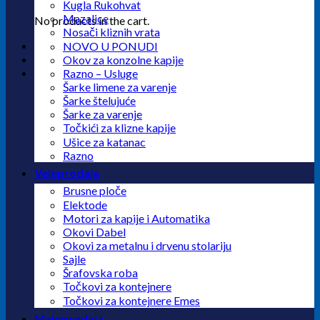
Kugla Rukohvat
Mazalice
No products in the cart.
Nosači kliznih vrata
NOVO U PONUDI
Okov za konzolne kapije
Razno – Usluge
Šarke limene za varenje
Šarke štelujuće
Šarke za varenje
Točkići za klizne kapije
Ušice za katanac
Razno
Veleprodaja
Brusne ploče
Elektode
Motori za kapije i Automatika
Okovi Dabel
Okovi za metalnu i drvenu stolariju
Sajle
Šrafovska roba
Točkovi za kontejnere
Točkovi za kontejnere Emes
Maloprodaja