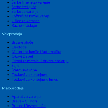
Šarke limene za varenje
Šarke štelujuće
Šarke za varenje
Točkići za klizne kapije
Ušice za katanac
Razno – Usluge
Veleprodaja
Brusne ploče
Elektode
Motori za kapije i Automatika
Okovi Dabel
Okovi za metalnu i drvenu stolariju
Sajle
Šrafovska roba
Točkovi za kontejnere
Točkovi za kontejnere Emes
Maloprodaja
Aparat za varenje
Brave – Cilindri
Brusne i Rezne ploče