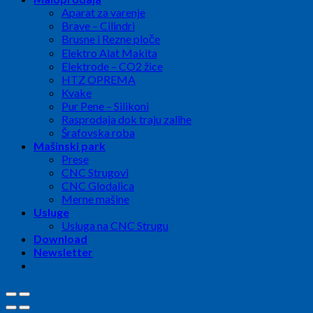
Aparat za varenje
Brave – Cilindri
Brusne i Rezne ploče
Elektro Alat Makita
Elektrode – CO2 žice
HTZ OPREMA
Kvake
Pur Pene – Silikoni
Rasprodaja dok traju zalihe
Šrafovska roba
Mašinski park
Prese
CNC Strugovi
CNC Glodalica
Merne mašine
Usluge
Usluga na CNC Strugu
Download
Newsletter