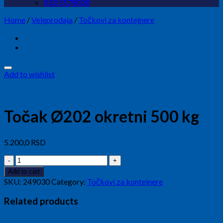
032 5578020
Home
/
Veleprodaja
/
Točkovi za kontejnere
Add to wishlist
Točak Ø202 okretni 500 kg
5.200,0
RSD
Točak
Ø202
Add to cart
okretni
SKU:
249030
Category:
Točkovi za kontejnere
500
kg
Related products
quantity