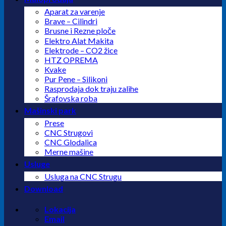
Aparat za varenje
Brave – Cilindri
Brusne i Rezne ploče
Elektro Alat Makita
Elektrode – CO2 žice
HTZ OPREMA
Kvake
Pur Pene – Silikoni
Rasprodaja dok traju zalihe
Šrafovska roba
Mašinski park
Prese
CNC Strugovi
CNC Glodalica
Merne mašine
Usluge
Usluga na CNC Strugu
Download
Lokacija
Email