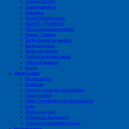
Čepovi za Cevi
Kugla Rukohvat
Mazalice
Nosači kliznih vrata
NOVO U PONUDI
Okov za konzolne kapije
Razno – Usluge
Šarke limene za varenje
Šarke štelujuće
Šarke za varenje
Točkići za klizne kapije
Ušice za katanac
Razno
Veleprodaja
Brusne ploče
Elektode
Motori za kapije i Automatika
Okovi Dabel
Okovi za metalnu i drvenu stolariju
Sajle
Šrafovska roba
Točkovi za kontejnere
Točkovi za kontejnere Emes
Maloprodaja