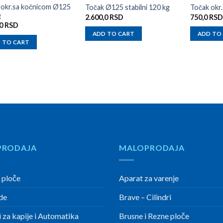
 okr.sa kočnicom Ø125
Točak Ø125 stabilni 120 kg
Točak okr
g
2.600,0
RSD
750,0
RSD
,0
RSD
ADD TO CART
ADD TO
 TO CART
PRODAJA
MALOPRODAJA
 ploče
Aparat za varenje
de
Brave – Cilindri
 za kapije i Automatika
Brusne i Rezne ploče