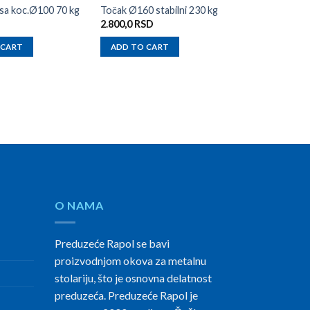
.sa koc.Ø100 70 kg
Točak Ø160 stabilni 230 kg
Točak Ø160 ok
2.800,0
RSD
1.300,0
RSD
 CART
ADD TO CART
ADD TO CAR
O NAMA
Preduzeće Rapol se bavi
proizvodnjom okova za metalnu
stolariju, što je osnovna delatnost
preduzeća. Preduzeće Rapol je