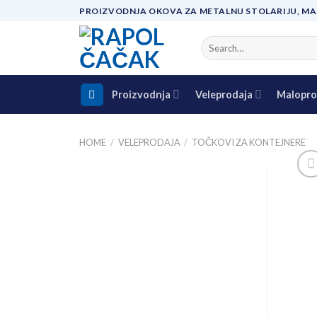
Skip
PROIZVODNJA OKOVA ZA METALNU STOLARIJU, MA
to
content
Search
for:
Proizvodnja
Veleprodaja
Malopro
HOME
/
VELEPRODAJA
/
TOČKOVI ZA KONTEJNERE