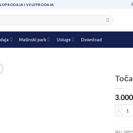
LOPRODAJA I VELEPRODAJA
daja
Mašinski park
Usluge
Download
Toča
Add to
3.000
wishlist
Točak Ø1
SKU:
2490