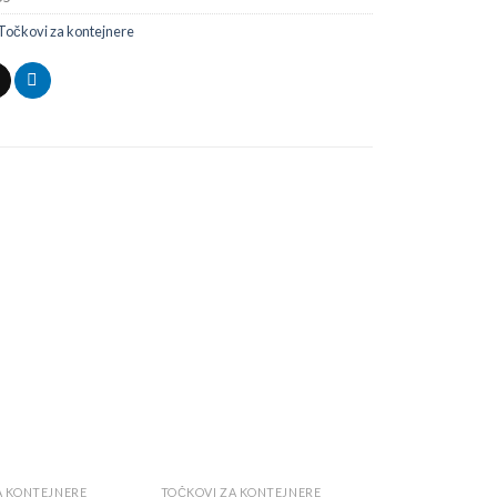
Točkovi za kontejnere
Add to
Add to
wishlist
wishlist
A KONTEJNERE
TOČKOVI ZA KONTEJNERE
TOČKOVI ZA KO