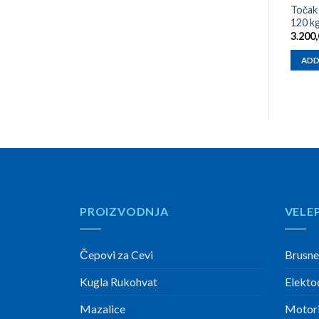
Točak
120 k
3.200
ADD
PROIZVODNJA
VELE
Čepovi za Cevi
Brusne
Kugla Rukohvat
Elekto
Mazalice
Motori