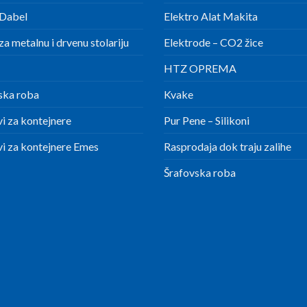
Dabel
Elektro Alat Makita
a metalnu i drvenu stolariju
Elektrode – CO2 žice
HTZ OPREMA
ska roba
Kvake
i za kontejnere
Pur Pene – Silikoni
i za kontejnere Emes
Rasprodaja dok traju zalihe
Šrafovska roba