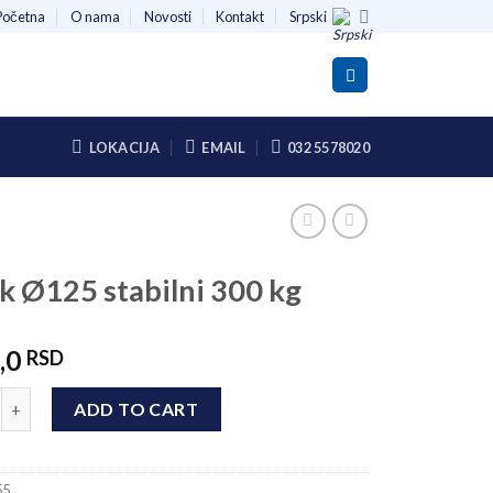
Početna
O nama
Novosti
Kontakt
Srpski
LOKACIJA
EMAIL
032 5578020
k Ø125 stabilni 300 kg
,0
RSD
25 stabilni 300 kg quantity
ADD TO CART
55