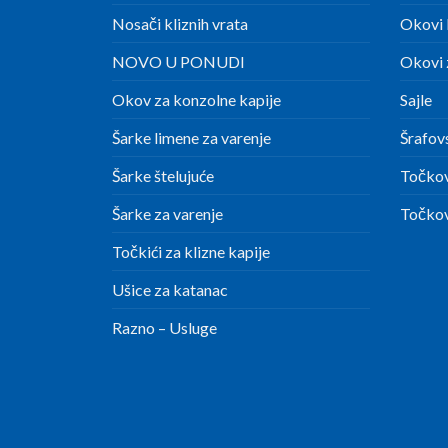
Nosači kliznih vrata
Okovi 
NOVO U PONUDI
Okovi z
Okov za konzolne kapije
Sajle
Šarke limene za varenje
Šrafov
Šarke štelujuće
Točkov
Šarke za varenje
Točkov
Točkići za klizne kapije
Ušice za katanac
Razno – Usluge