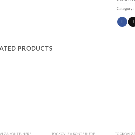
Category:
LATED PRODUCTS
Add to
Add to
wishlist
wishlist
VI ZA KONTEJNERE
TOČKOVI ZA KONTEJNERE
TOČKOVI Z