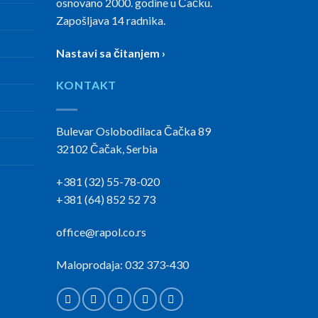
osnovano 2000. godine u Čačku.
Zapošljava 14 radnika.
Nastavi sa čitanjem ›
KONTAKT
Bulevar Oslobodilaca Čačka 89
32102 Čačak, Serbia
+381 (32) 55-78-020
+381 (64) 852 52 73
office@rapol.co.rs
Maloprodaja: 032 373-430