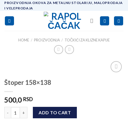
Skip
PROIZVODNJA OKOVA ZA METALNU STOLARIJU, MALOPRODAJA
I VELEPRODAJA
to
content
HOME
/
PROIZVODNJA
/
TOČKIĆI ZA KLIZNE KAPIJE
Add to
Štoper 158×138
wishlist
500,0
RSD
Štoper 158x138 quantity
ADD TO CART