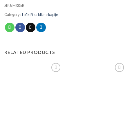
SKU:
MX05B
Category:
Točkići za klizne kapije
RELATED PRODUCTS
Add to
Add to
wishlist
wishlist