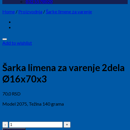
032 5578020
Home
/
Proizvodnja
/
Šarke limene za varenje
Add to wishlist
Šarka limena za varenje 2dela
Ø16x70x3
70,0
RSD
Model 2075, Težina 140 grama
Šarka
limena