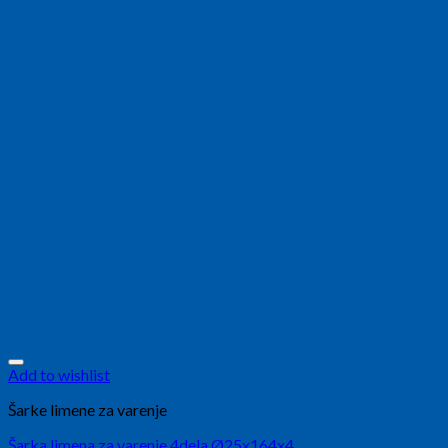
Add to wishlist
Šarke limene za varenje
Šarka limena za varenje 4dela Ø25x164x4