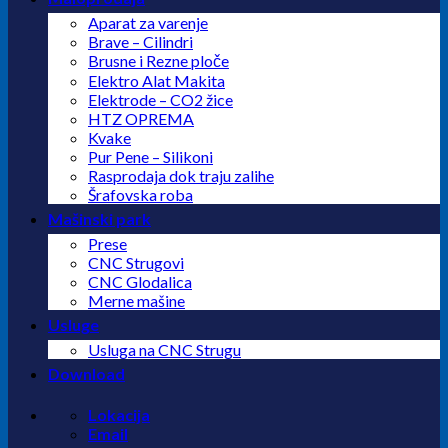
Aparat za varenje
Brave – Cilindri
Brusne i Rezne ploče
Elektro Alat Makita
Elektrode – CO2 žice
HTZ OPREMA
Kvake
Pur Pene – Silikoni
Rasprodaja dok traju zalihe
Šrafovska roba
Mašinski park
Prese
CNC Strugovi
CNC Glodalica
Merne mašine
Usluge
Usluga na CNC Strugu
Download
Lokacija
Email