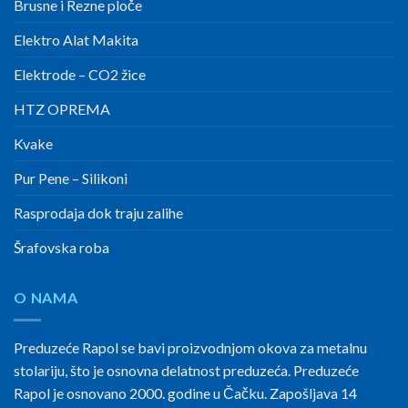
Brusne i Rezne ploče
Elektro Alat Makita
Elektrode – CO2 žice
HTZ OPREMA
Kvake
Pur Pene – Silikoni
Rasprodaja dok traju zalihe
Šrafovska roba
O NAMA
Preduzeće Rapol se bavi proizvodnjom okova za metalnu
stolariju, što je osnovna delatnost preduzeća. Preduzeće
Rapol je osnovano 2000. godine u Čačku. Zapošljava 14