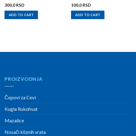
300,0
RSD
100,0
RSD
ADD TO CART
ADD TO CART
PROIZVODNJA
Čepovi za Cevi
Kugla Rukohvat
Mazalice
Nosači kliznih vrata