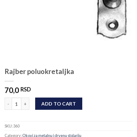
Rajber poluokretaljka
70,0
RSD
Rajber poluokretaljka quantity
ADD TO CART
SKU:
360
Category:
Okovi za metalnu i drvenu stolariju