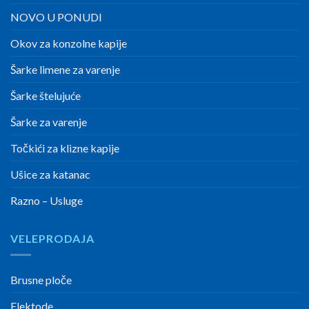
NOVO U PONUDI
Okov za konzolne kapije
Šarke limene za varenje
Šarke štelujuće
Šarke za varenje
Točkići za klizne kapije
Ušice za katanac
Razno – Usluge
VELEPRODAJA
Brusne ploče
Elektode