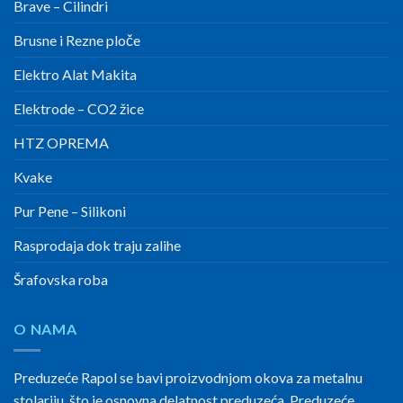
Brave – Cilindri
Brusne i Rezne ploče
Elektro Alat Makita
Elektrode – CO2 žice
HTZ OPREMA
Kvake
Pur Pene – Silikoni
Rasprodaja dok traju zalihe
Šrafovska roba
O NAMA
Preduzeće Rapol se bavi proizvodnjom okova za metalnu
stolariju, što je osnovna delatnost preduzeća. Preduzeće