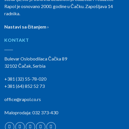
Rapol je osnovano 2000. godine u Čačku. Zapošljava 14
radnika.
Nastavi sa čitanjem ›
KONTAKT
Bulevar Oslobodilaca Čačka 89
32102 Čačak, Serbia
+381 (32) 55-78-020
+381 (64) 852 52 73
office@rapol.co.rs
Maloprodaja: 032 373-430