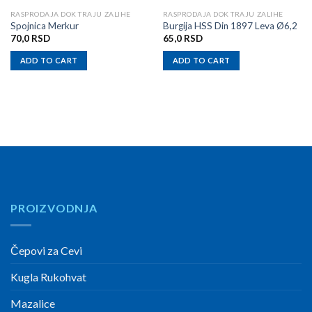
RASPRODAJA DOK TRAJU ZALIHE
RASPRODAJA DOK TRAJU ZALIHE
Spojnica Merkur
Burgija HSS Din 1897 Leva Ø6,2
70,0
RSD
65,0
RSD
ADD TO CART
ADD TO CART
PROIZVODNJA
Čepovi za Cevi
Kugla Rukohvat
Mazalice