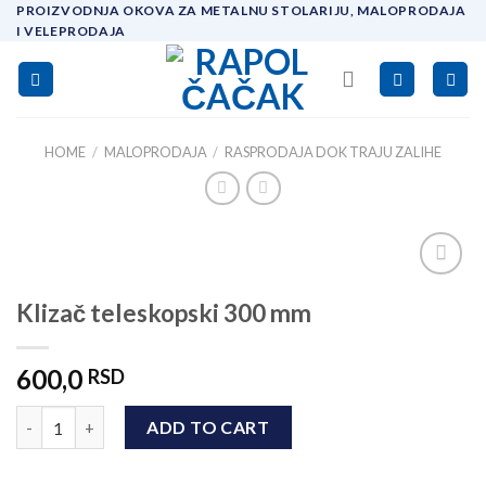
Skip
PROIZVODNJA OKOVA ZA METALNU STOLARIJU, MALOPRODAJA
I VELEPRODAJA
to
content
HOME
/
MALOPRODAJA
/
RASPRODAJA DOK TRAJU ZALIHE
Add to
Klizač teleskopski 300 mm
wishlist
600,0
RSD
Klizač teleskopski 300 mm quantity
ADD TO CART