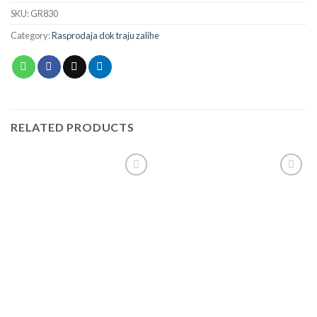
SKU:
GR830
Category:
Rasprodaja dok traju zalihe
RELATED PRODUCTS
Add to
Add to
wishlist
wishlist