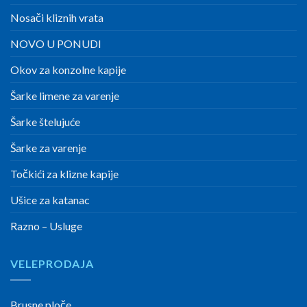
Nosači kliznih vrata
NOVO U PONUDI
Okov za konzolne kapije
Šarke limene za varenje
Šarke štelujuće
Šarke za varenje
Točkići za klizne kapije
Ušice za katanac
Razno – Usluge
VELEPRODAJA
Brusne ploče