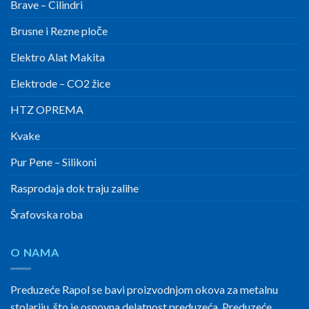
Brave – Cilindri
Brusne i Rezne ploče
Elektro Alat Makita
Elektrode – CO2 žice
HTZ OPREMA
Kvake
Pur Pene – Silikoni
Rasprodaja dok traju zalihe
Šrafovska roba
O NAMA
Preduzeće Rapol se bavi proizvodnjom okova za metalnu
stolariju, što je osnovna delatnost preduzeća. Preduzeće