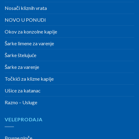
Nosači kliznih vrata
NOVO U PONUDI
Okov za konzolne kapije
Šarke limene za varenje
Šarke štelujuće
Šarke za varenje
Točkići za klizne kapije
Ušice za katanac
Razno – Usluge
VELEPRODAJA
Brusne ploče