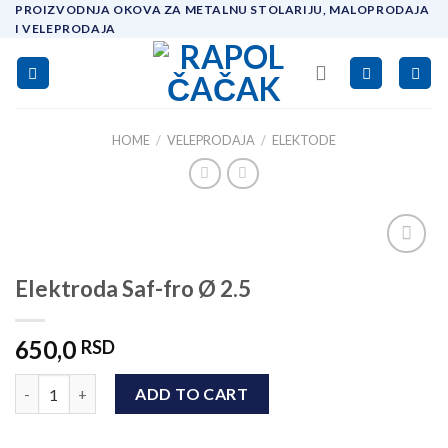
Skip
PROIZVODNJA OKOVA ZA METALNU STOLARIJU, MALOPRODAJA
I VELEPRODAJA
to
content
HOME
/
VELEPRODAJA
/
ELEKTODE
Add to
Elektroda Saf-fro Ø 2.5
wishlist
650,0
RSD
Elektroda Saf-fro Ø 2.5 quantity
ADD TO CART