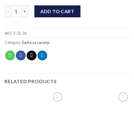
Bravarska šarka sa kuglicom Ø24x180 quantity
ADD TO CART
SKU:
3-22-24
Category:
Šarke za varenje
RELATED PRODUCTS
Add to
Add to
wishlist
wishlist