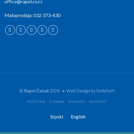
office@rapol.co.rs
Maloprodaja: 032 373-430
©
Rapol Čačak
2026 ● Web Design by
SmileSoft
POČETNA
O NAMA
NOVOSTI
KONTAKT
Srpski
English