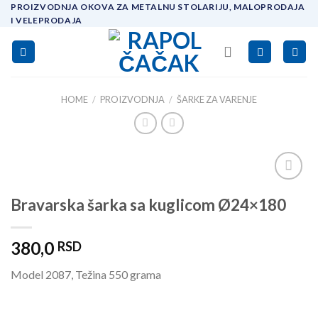
Skip
PROIZVODNJA OKOVA ZA METALNU STOLARIJU, MALOPRODAJA
I VELEPRODAJA
to
content
HOME
/
PROIZVODNJA
/
ŠARKE ZA VARENJE
Add to
Bravarska šarka sa kuglicom Ø24×180
wishlist
380,0
RSD
Model 2087, Težina 550 grama