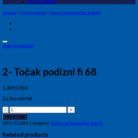
032 5578020
Home
/
Proizvodnja
/
Okov za konzolne kapije
Add to wishlist
2- Točak podizni fi 68
1.389,0
RSD
Za šinu 68×58
2-
Točak
Add to cart
podizni
SKU:
DL6M
Category:
Okov za konzolne kapije
fi
68
Related products