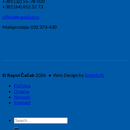
+381 (32) 55-78-020
+381 (64) 852 52 73
office@rapol.co.rs
Maloprodaja: 032 373-430
©
Rapol Čačak
2026 ● Web Design by
SmileSoft
Početna
O nama
Novosti
Kontakt
Search
for: