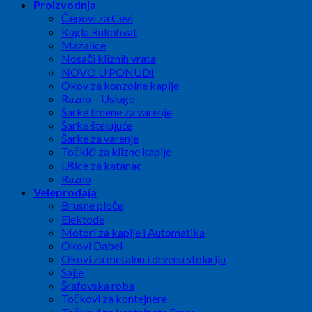
Proizvodnja
Čepovi za Cevi
Kugla Rukohvat
Mazalice
Nosači kliznih vrata
NOVO U PONUDI
Okov za konzolne kapije
Razno – Usluge
Šarke limene za varenje
Šarke štelujuće
Šarke za varenje
Točkići za klizne kapije
Ušice za katanac
Razno
Veleprodaja
Brusne ploče
Elektode
Motori za kapije i Automatika
Okovi Dabel
Okovi za metalnu i drvenu stolariju
Sajle
Šrafovska roba
Točkovi za kontejnere