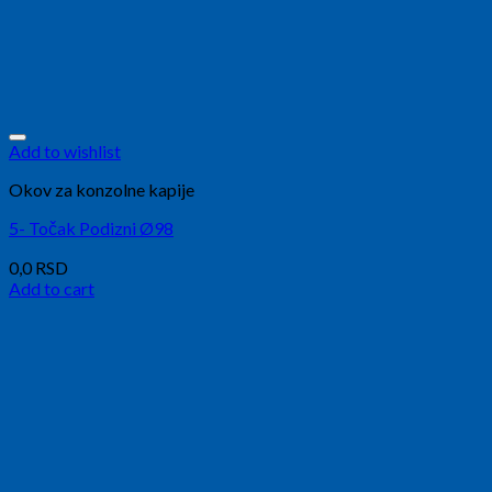
Add to wishlist
Okov za konzolne kapije
5- Točak Podizni Ø98
0,0
RSD
Add to cart