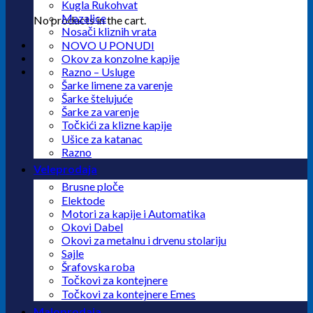
Kugla Rukohvat
Mazalice
No products in the cart.
Nosači kliznih vrata
NOVO U PONUDI
Okov za konzolne kapije
Razno – Usluge
Šarke limene za varenje
Šarke štelujuće
Šarke za varenje
Točkići za klizne kapije
Ušice za katanac
Razno
Veleprodaja
Brusne ploče
Elektode
Motori za kapije i Automatika
Okovi Dabel
Okovi za metalnu i drvenu stolariju
Sajle
Šrafovska roba
Točkovi za kontejnere
Točkovi za kontejnere Emes
Maloprodaja