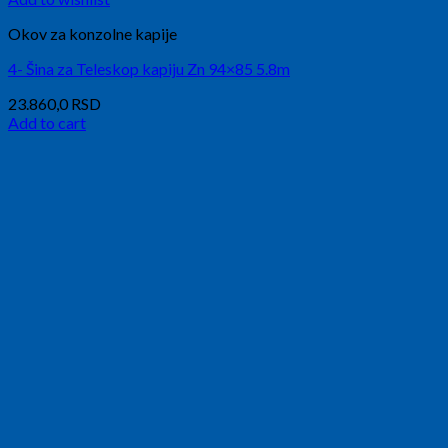
Okov za konzolne kapije
4- Šina za Teleskop kapiju Zn 94×85 5.8m
23.860,0
RSD
Add to cart