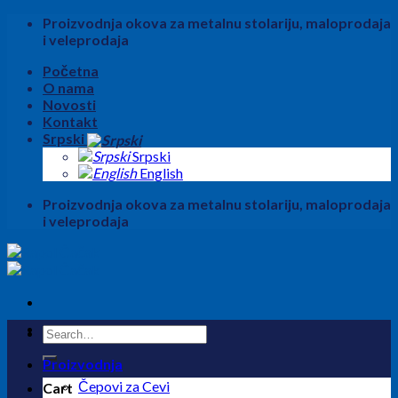
Skip
Proizvodnja okova za metalnu stolariju, maloprodaja
to
i veleprodaja
content
Početna
O nama
Novosti
Kontakt
Srpski
Srpski
English
Proizvodnja okova za metalnu stolariju, maloprodaja
i veleprodaja
Search
for:
Proizvodnja
Čepovi za Cevi
Cart