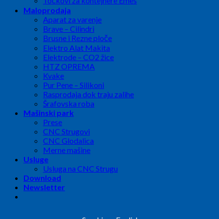
Točkovi za kontejnere Emes
Maloprodaja
Aparat za varenje
Brave – Cilindri
Brusne i Rezne ploče
Elektro Alat Makita
Elektrode – CO2 žice
HTZ OPREMA
Kvake
Pur Pene – Silikoni
Rasprodaja dok traju zalihe
Šrafovska roba
Mašinski park
Prese
CNC Strugovi
CNC Glodalica
Merne mašine
Usluge
Usluga na CNC Strugu
Download
Newsletter