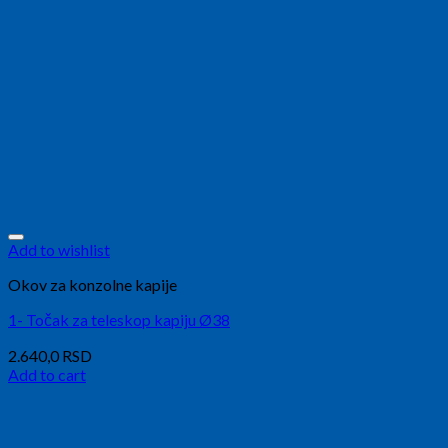
Add to wishlist
Okov za konzolne kapije
1- Točak za teleskop kapiju Ø38
2.640,0
RSD
Add to cart