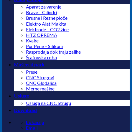
Aparat za varenje
Brave – Cilindri
Brusne i Rezne ploče
Elektro Alat Makita
Elektrode – CO2 žice
HTZ OPREMA
Kvake
Pur Pene – Silikoni
Rasprodaja dok traju zalihe
Šrafovska roba
Mašinski park
Prese
CNC Strugovi
CNC Glodalica
Merne mašine
Usluge
Usluga na CNC Strugu
Download
Lokacija
Email