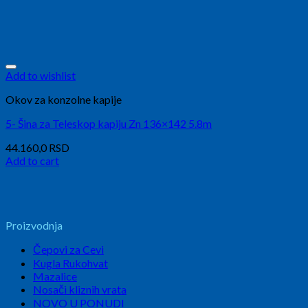
Add to wishlist
Okov za konzolne kapije
5- Šina za Teleskop kapiju Zn 136×142 5.8m
44.160,0
RSD
Add to cart
Proizvodnja
Čepovi za Cevi
Kugla Rukohvat
Mazalice
Nosači kliznih vrata
NOVO U PONUDI