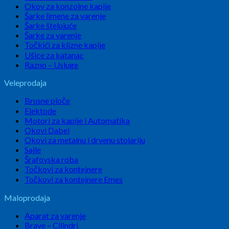
Okov za konzolne kapije
Šarke limene za varenje
Šarke štelujuće
Šarke za varenje
Točkići za klizne kapije
Ušice za katanac
Razno – Usluge
Veleprodaja
Brusne ploče
Elektode
Motori za kapije i Automatika
Okovi Dabel
Okovi za metalnu i drvenu stolariju
Sajle
Šrafovska roba
Točkovi za kontejnere
Točkovi za kontejnere Emes
Maloprodaja
Aparat za varenje
Brave – Cilindri