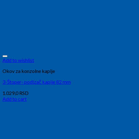
Add to wishlist
Okov za konzolne kapije
3-Štoper- podizač kapije 82 mm
1.029,0
RSD
Add to cart