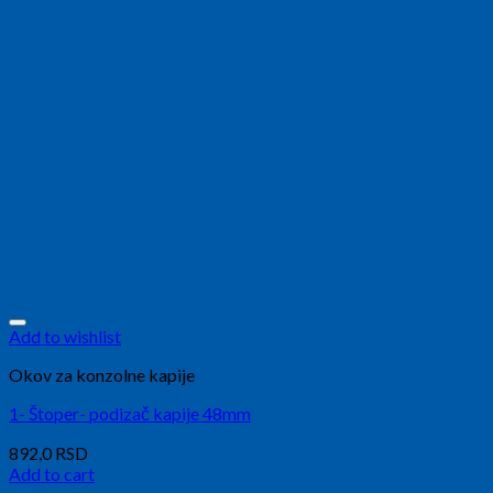
Add to wishlist
Okov za konzolne kapije
1- Štoper- podizač kapije 48mm
892,0
RSD
Add to cart